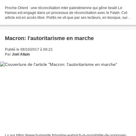
Proche-Orient : une réconciliation inter palestinienne qui gêne Israël Le
Hamas est engagé dans un processus de réconciliation avec le Fatah. Cet
article est en accès libre. Politis ne vit que par ses lecteurs, en kiosque, sur
abonnement papier et internet,...
Macron: l'autoritarisme en marche
Publié le 08/10/2017 à 08:21
Par
Joël Allain
Lu sur https://www.humanite.fr/sophie-wahnich-la-possibilite-de-sopposer-