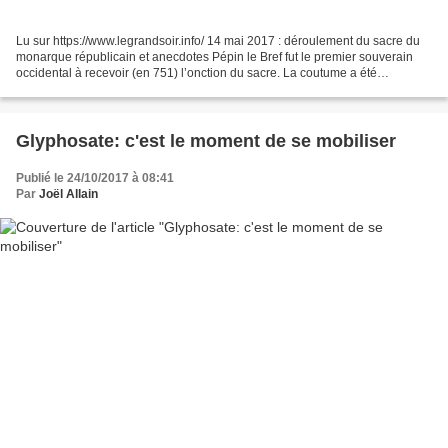
Lu sur https://www.legrandsoir.info/ 14 mai 2017 : déroulement du sacre du
monarque républicain et anecdotes Pépin le Bref fut le premier souverain
occidental à recevoir (en 751) l’onction du sacre. La coutume a été
conservée à travers les siècles, même...
Glyphosate: c'est le moment de se mobiliser
Publié le 24/10/2017 à 08:41
Par
Joël Allain