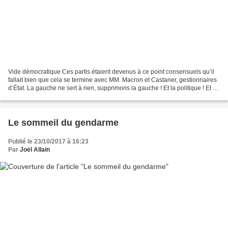
Vide démocratique Ces partis étaient devenus à ce point consensuels qu’il
fallait bien que cela se termine avec MM. Macron et Castaner, gestionnaires
d’État. La gauche ne sert à rien, supprimons la gauche ! Et la politique ! Et la
démocratie ! Cet article...
Le sommeil du gendarme
Publié le 23/10/2017 à 16:23
Par
Joël Allain