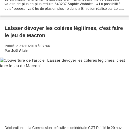
va-etre-de-plus-en-plus-reduite-643237 Sophie Wahnich : « La possibilit é
de s ’ opposer va ê tre de plus en plus r é duite » Entretien réalisé par Lola
Ruscio Vendredi, 6 Octobre,...
Laisser dévoyer les colères légitimes, c'est faire
le jeu de Macron
Publié le 21/11/2018 à 07:44
Par
Joël Allain
Déclaration de la Commission exécutive confédérale CGT Publié le 20 nov