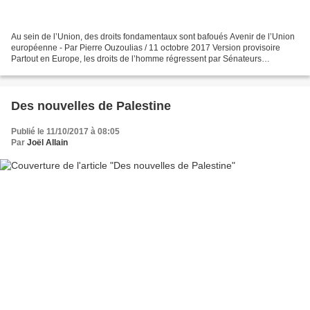
Au sein de l’Union, des droits fondamentaux sont bafoués Avenir de l’Union
européenne - Par Pierre Ouzoulias / 11 octobre 2017 Version provisoire
Partout en Europe, les droits de l’homme régressent par Sénateurs
communistes http://www.dailymotion.com/video/x64590k...
Des nouvelles de Palestine
Publié le 11/10/2017 à 08:05
Par
Joël Allain