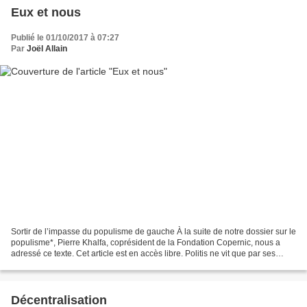
Eux et nous
Publié le 01/10/2017 à 07:27
Par
Joël Allain
Sortir de l’impasse du populisme de gauche À la suite de notre dossier sur le
populisme*, Pierre Khalfa, coprésident de la Fondation Copernic, nous a
adressé ce texte. Cet article est en accès libre. Politis ne vit que par ses
lecteurs, en kiosque, sur...
Décentralisation