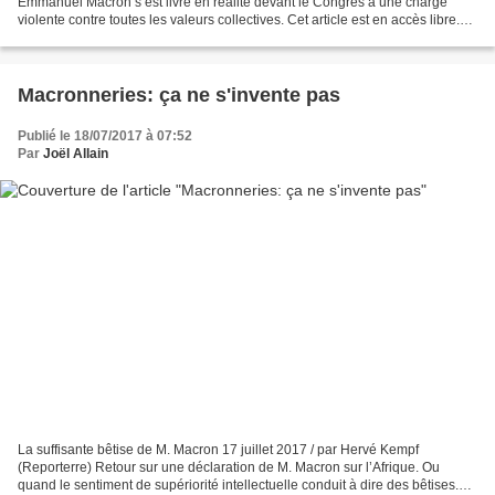
Emmanuel Macron s’est livré en réalité devant le Congrès à une charge
violente contre toutes les valeurs collectives. Cet article est en accès libre.
Politis ne vit que par ses...
Macronneries: ça ne s'invente pas
Publié le 18/07/2017 à 07:52
Par
Joël Allain
La suffisante bêtise de M. Macron 17 juillet 2017 / par Hervé Kempf
(Reporterre) Retour sur une déclaration de M. Macron sur l’Afrique. Ou
quand le sentiment de supériorité intellectuelle conduit à dire des bêtises.