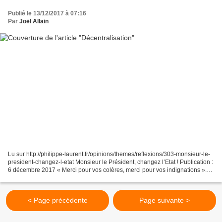
Publié le 13/12/2017 à 07:16
Par
Joël Allain
Lu sur http://philippe-laurent.fr/opinions/themes/reflexions/303-monsieur-le-
president-changez-l-etat Monsieur le Président, changez l’Etat ! Publication :
6 décembre 2017 « Merci pour vos colères, merci pour vos indignations ».
Ainsi parlait Emmanuel...
< Page précédente
Page suivante >