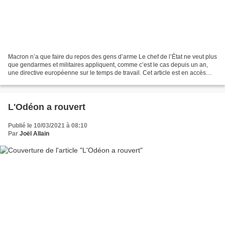
Macron n’a que faire du repos des gens d’arme Le chef de l’État ne veut plus
que gendarmes et militaires appliquent, comme c’est le cas depuis un an,
une directive européenne sur le temps de travail. Cet article est en accès
libre. Politis ne vit que...
L'Odéon a rouvert
Publié le 10/03/2021 à 08:10
Par
Joël Allain