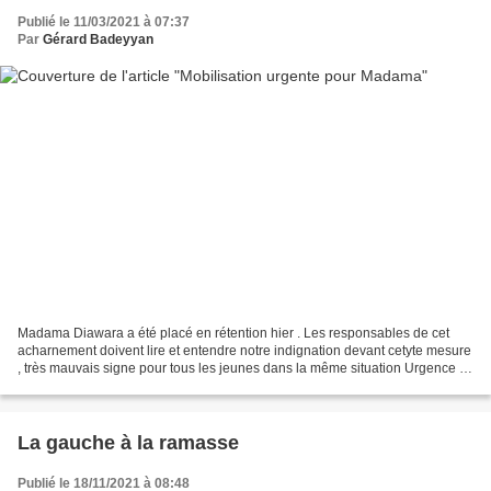
Publié le 11/03/2021 à 07:37
Par
Gérard Badeyyan
Madama Diawara a été placé en rétention hier . Les responsables de cet
acharnement doivent lire et entendre notre indignation devant cetyte mesure
, très mauvais signe pour tous les jeunes dans la même situation Urgence :
Madama en rétention Il vit ici,...
La gauche à la ramasse
Publié le 18/11/2021 à 08:48