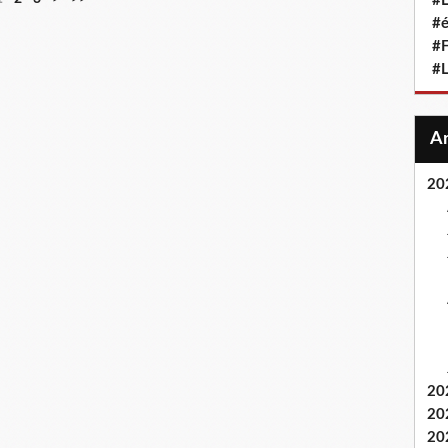
#L
#
#F
#
20
20
20
20