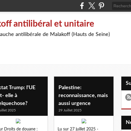
off antilibéral et unitaire
auche antilibérale de Malakoff (Hauts de Seine)
S
tat Trump: l'UE
Palestine:
t- elle à
reconnaissance, mais
elquechose?
aussi urgence
uillet 2025
29 Juillet 2025
ur Droits de douane :
Lu sur 27 juillet 2025 -