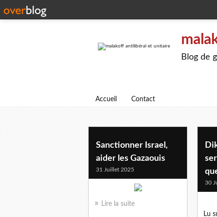
malak
Blog de g
Accueil
Contact
Sanctionner Israel,
Dik
aider les Gazaouis
ser
31 Juillet 2025
qu
30 J
Lire la suite
Lu s