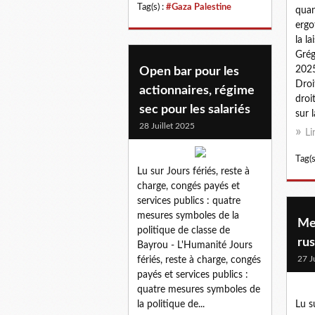
Tag(s) :
#Gaza Palestine
quan
ergo
la la
Grég
2025
Open bar pour les
Droi
actionnaires, régime
droi
sec pour les salariés
sur l
28 Juillet 2025
Li
Tag(s
Lu sur Jours fériés, reste à
charge, congés payés et
services publics : quatre
mesures symboles de la
Me
politique de classe de
rus
Bayrou - L'Humanité Jours
27 J
fériés, reste à charge, congés
payés et services publics :
quatre mesures symboles de
la politique de...
Lu s