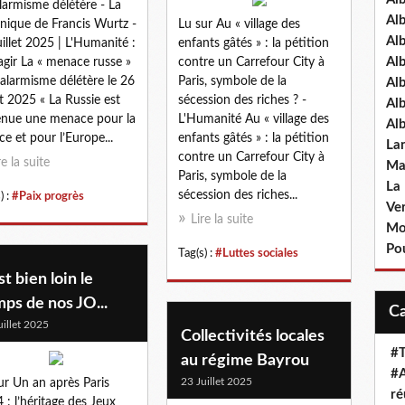
larmisme délétère - La
Al
nique de Francis Wurtz -
Lu sur Au « village des
Al
uillet 2025 | L'Humanité :
enfants gâtés » : la pétition
Al
, agir La « menace russe »
contre un Carrefour City à
 alarmisme délétère le 26
Paris, symbole de la
Al
let 2025 « La Russie est
sécession des riches ? -
Al
nue une menace pour la
L'Humanité Au « village des
Al
ce et pour l’Europe...
enfants gâtés » : la pétition
La
contre un Carrefour City à
re la suite
Ma
Paris, symbole de la
La
sécession des riches...
) :
#Paix progrès
Ve
Lire la suite
Mo
Pou
Tag(s) :
#Luttes sociales
est bien loin le
ps de nos JO...
uillet 2025
Collectivités locales
#T
au régime Bayrou
#A
23 Juillet 2025
ur Un an après Paris
ré
 : l’héritage des Jeux