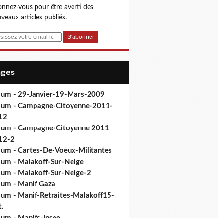
nnez-vous pour être averti des
veaux articles publiés.
Pages
bum - 29-Janvier-19-Mars-2009
bum - Campagne-Citoyenne-2011-
12
bum - Campagne-Citoyenne 2011
12-2
bum - Cartes-De-Voeux-Militantes
bum - Malakoff-Sur-Neige
bum - Malakoff-Sur-Neige-2
bum - Manif Gaza
bum - Manif-Retraites-Malakoff15-
t.
bum - Manifs-Insee