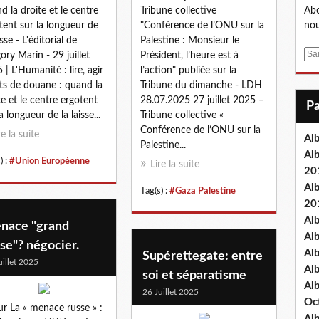
d la droite et le centre
Tribune collective
Abo
tent sur la longueur de
"Conférence de l’ONU sur la
nou
isse - L'éditorial de
Palestine : Monsieur le
E
ory Marin - 29 juillet
Président, l’heure est à
m
 | L'Humanité : lire, agir
l’action" publiée sur la
a
ts de douane : quand la
Tribune du dimanche - LDH
i
te et le centre ergotent
28.07.2025 27 juillet 2025 –
l
a longueur de la laisse...
Tribune collective «
Conférence de l’ONU sur la
re la suite
Al
Palestine...
Al
) :
#Union Européenne
Lire la suite
20
Al
Tag(s) :
#Gaza Palestine
20
Al
nace "grand
Al
se"? négocier.
Al
Supérettegate: entre
uillet 2025
Al
soi et séparatisme
Al
26 Juillet 2025
Oc
ur La « menace russe » :
Al