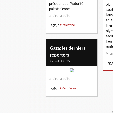
président de l’Autorité
olym
palestinienne,...
sacri
l’au
Lire la suite
an a
Tag(s) :
#Palestine
l’hé
olym
sacri
l’au
renfo
Gaza: les derniers
Li
reporters
22 Juillet 2025
Tag(s
Lire la suite
Tag(s) :
#Paix Gaza