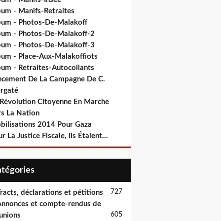
bum - Manifs-Retraites
bum - Photos-De-Malakoff
bum - Photos-De-Malakoff-2
bum - Photos-De-Malakoff-3
bum - Place-Aux-Malakoffiots
bum - Retraites-Autocollants
ncement De La Campagne De C.
rgaté
 Révolution Citoyenne En Marche
rs La Nation
bilisations 2014 Pour Gaza
r La Justice Fiscale, Ils Étaient...
Catégories
727
racts, déclarations et pétitions
nnonces et compte-rendus de
605
unions