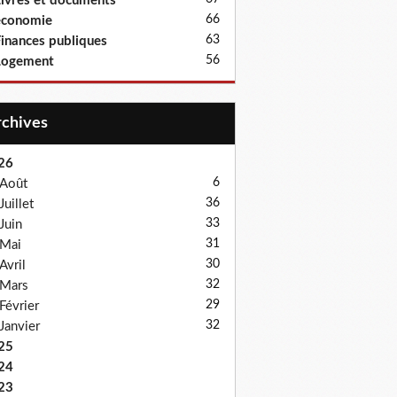
ivres et documents
66
économie
63
inances publiques
56
Logement
Archives
26
6
Août
36
Juillet
33
Juin
31
Mai
30
Avril
32
Mars
29
Février
32
Janvier
25
24
23