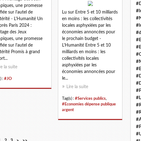
#
piques, une promesse
#l
fiée sur l’autel de
Lu sur Entre 5 et 10 milliards
#N
stérité - L'Humanité Un
en moins : les collectivités
#l
près Paris 2024 :
locales asphyxiées par les
ritage des Jeux
économies annoncées pour
#d
piques, une promesse
le prochain budget -
#E
fiée sur l’autel de
L'Humanité Entre 5 et 10
#E
stérité Promis à grand
milliards en moins : les
#C
rt...
collectivités locales
#M
asphyxiées par les
re la suite
#
économies annoncées pour
#
le...
) :
#JO
#
Lire la suite
#P
#L
Tag(s) :
#Services publics
,
#Economies dépense publique
#R
argent
#R
#A
#P
#U
1
2
3
>
>>