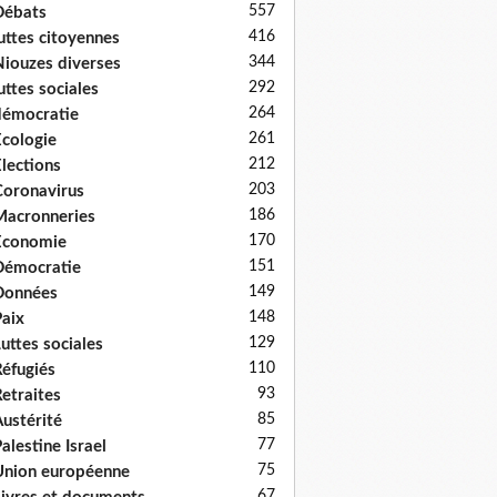
557
Débats
416
uttes citoyennes
344
iouzes diverses
292
uttes sociales
264
émocratie
261
cologie
212
lections
203
oronavirus
186
acronneries
170
Economie
151
Démocratie
149
Données
148
aix
129
uttes sociales
110
éfugiés
93
etraites
85
ustérité
77
alestine Israel
75
nion européenne
67