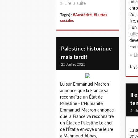
un a
Lire la suite
chro
26 j
Tag(s) :
#Austérité
,
#Luttes
sociales
lire
: un
juil
deve
Fran
Palestine: historique
Li
mais tardif
25 Juillet 2025
Tag(s
Lu sur Emmanuel Macron
annonce que la France va
Il 
reconnaître un État de
tem
Palestine - L'Humanité
Emmanuel Macron annonce
24 J
que la France va reconnaître
un État de Palestine Le chef
de l’État a envoyé une lettre
Lu s
à Mahmoud Abbas,
2024