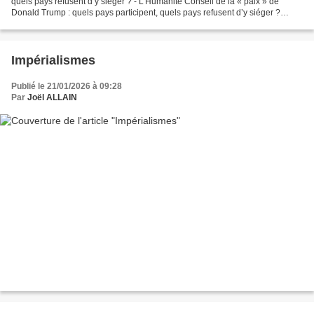
quels pays refusent d’y siéger ? - L'Humanité Conseil de la « paix » de
Donald Trump : quels pays participent, quels pays refusent d’y siéger ?
Donald Trump a signé jeudi 22 janvier...
Impérialismes
Publié le 21/01/2026 à 09:28
Par
Joël ALLAIN