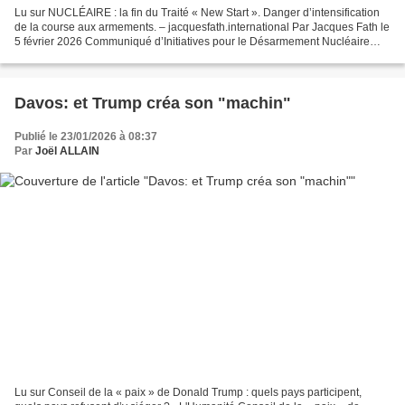
Lu sur NUCLÉAIRE : la fin du Traité « New Start ». Danger d’intensification
de la course aux armements. – jacquesfath.international Par Jacques Fath le
5 février 2026 Communiqué d’Initiatives pour le Désarmement Nucléaire
(IDN) Le traité New START sur...
Davos: et Trump créa son "machin"
Publié le 23/01/2026 à 08:37
Par
Joël ALLAIN
Lu sur Conseil de la « paix » de Donald Trump : quels pays participent,