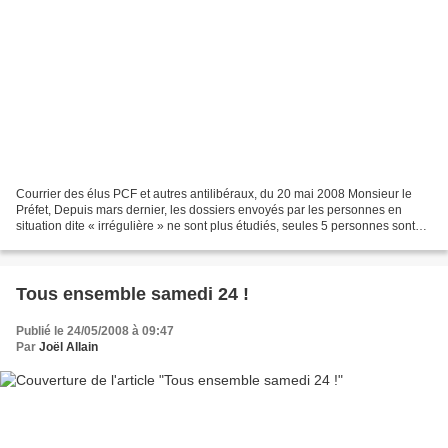
Courrier des élus PCF et autres antilibéraux, du 20 mai 2008 Monsieur le
Préfet, Depuis mars dernier, les dossiers envoyés par les personnes en
situation dite « irrégulière » ne sont plus étudiés, seules 5 personnes sont
reçues le mardi matin, et 5 autres...
Tous ensemble samedi 24 !
Publié le 24/05/2008 à 09:47
Par
Joël Allain