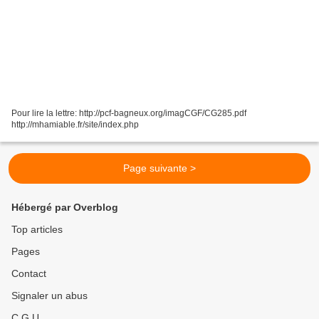
Pour lire la lettre: http://pcf-bagneux.org/imagCGF/CG285.pdf
http://mhamiable.fr/site/index.php
Page suivante >
Hébergé par Overblog
Top articles
Pages
Contact
Signaler un abus
C.G.U.