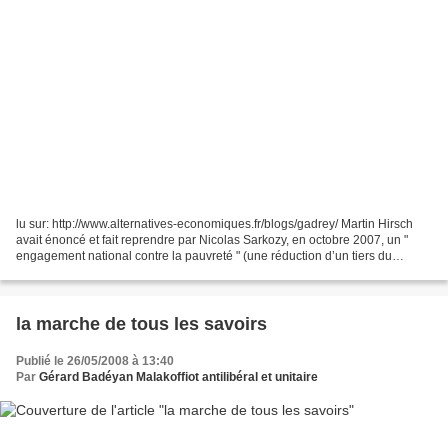
lu sur: http://www.alternatives-economiques.fr/blogs/gadrey/ Martin Hirsch
avait énoncé et fait reprendre par Nicolas Sarkozy, en octobre 2007, un "
engagement national contre la pauvreté " (une réduction d’un tiers du
nombre de pauvres d’ici 2012). On...
la marche de tous les savoirs
Publié le 26/05/2008 à 13:40
Par
Gérard Badéyan Malakoffiot antilibéral et unitaire