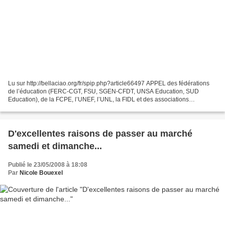
Lu sur http://bellaciao.org/fr/spip.php?article66497 APPEL des fédérations
de l’éducation (FERC-CGT, FSU, SGEN-CFDT, UNSA Education, SUD
Education), de la FCPE, l’UNEF, l’UNL, la FIDL et des associations
complémentaires (la JPA, la Ligue de l’Enseignement...
D'excellentes raisons de passer au marché
samedi et dimanche...
Publié le 23/05/2008 à 18:08
Par
Nicole Bouexel