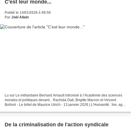
C'est leur monde...
Publié le 14/01/2026 à 08:50
Par
Joël Allain
Lu sur Le milliardaire Bernard Arnault intronisé à l’Académie des sciences
morales et politiques devant... Rachida Dati, Brigitte Macron et Vincent
Bolloré - Le billet de Maurice Ulrich - 13 janvier 2026 | L'Humanité : lire, agir
Le milliardaire Bernard...
De la criminalisation de l'action syndicale