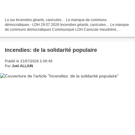
Lu sur Incendies géants, canicules… Le manque de communs
démocratiques - LDH 29.07.2026 Incendies géants, canicules… Le manque
de communs démocratiques Communiqué LDH Canicule meurtrière,
incendies ravageurs… Quel que soit le bilan final de cet été 2026,...
Incendies: de la solidarité populaire
Publié le 31/07/2026 à 08:49
Par
Joël ALLAIN