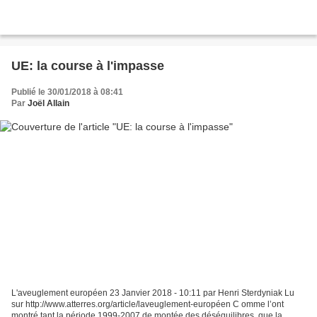
UE: la course à l'impasse
Publié le 30/01/2018 à 08:41
Par
Joël Allain
L'aveuglement européen 23 Janvier 2018 - 10:11 par Henri Sterdyniak Lu
sur http://www.atterres.org/article/laveuglement-européen C omme l’ont
montré tant la période 1999-2007 de montée des déséquilibres, que la