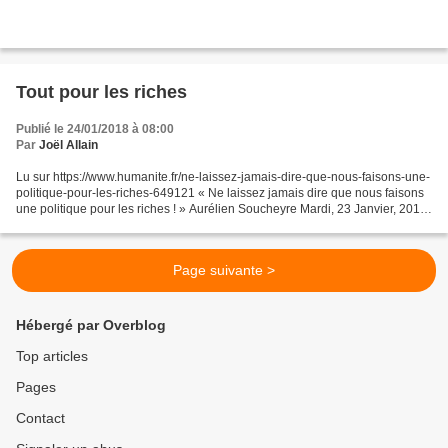
Tout pour les riches
Publié le 24/01/2018 à 08:00
Par
Joël Allain
Lu sur https://www.humanite.fr/ne-laissez-jamais-dire-que-nous-faisons-une-
politique-pour-les-riches-649121 « Ne laissez jamais dire que nous faisons
une politique pour les riches ! » Aurélien Soucheyre Mardi, 23 Janvier, 2018
L'Humanité Banquiers, conseillers...
Page suivante >
Hébergé par Overblog
Top articles
Pages
Contact