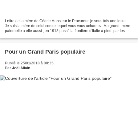
Lettre de la mère de Cédric Monsieur le Procureur, je vous fais une lettre......
Je suis la mère de celui contre lequel vous vous acharnez. Ma grand -mère
paternelle a elle aussi , en 1918 passé la frontière d'Italie à pied, par les
montagnes elle a perdu...
Pour un Grand Paris populaire
Publié le 25/01/2018 à 08:35
Par
Joël Allain