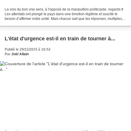
La voix du bon vrai sens, à l'opposé de la manpultion politicarde. regards.fr
Les attentats ont plongé le pays dans une émotion légitime et suscité le
besoin d’affirmer notre unité. Mais chacun sait que les réponses, multiples,
pour lutter contre le djihadisme...
L'état d'urgence est-il en train de tourner à...
Publié le 29/11/2015 à 16:52
Par
Joël Allain