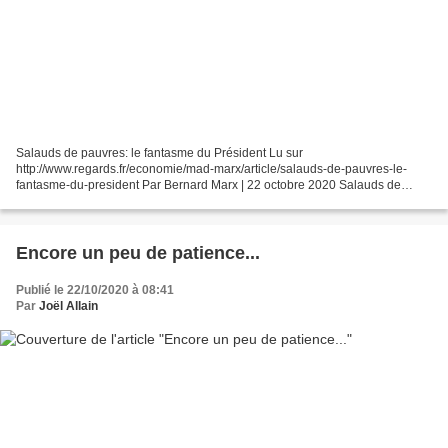
Salauds de pauvres: le fantasme du Président Lu sur
http://www.regards.fr/economie/mad-marx/article/salauds-de-pauvres-le-
fantasme-du-president Par Bernard Marx | 22 octobre 2020 Salauds de
pauvres : le fantasme du Président Emmanuel Macron s’est fait...
Encore un peu de patience...
Publié le 22/10/2020 à 08:41
Par
Joël Allain