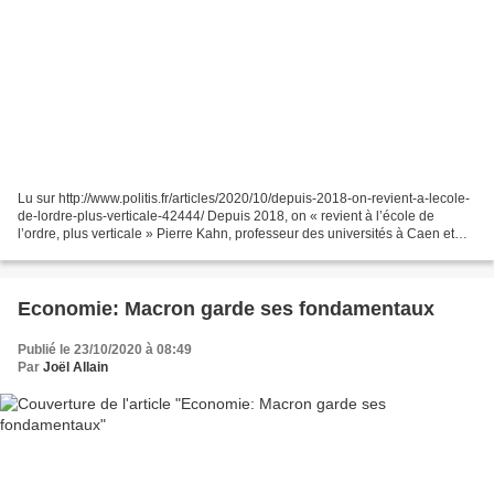
Lu sur http://www.politis.fr/articles/2020/10/depuis-2018-on-revient-a-lecole-
de-lordre-plus-verticale-42444/ Depuis 2018, on « revient à l’école de
l’ordre, plus verticale » Pierre Kahn, professeur des universités à Caen et
architecte des programmes...
Economie: Macron garde ses fondamentaux
Publié le 23/10/2020 à 08:49
Par
Joël Allain