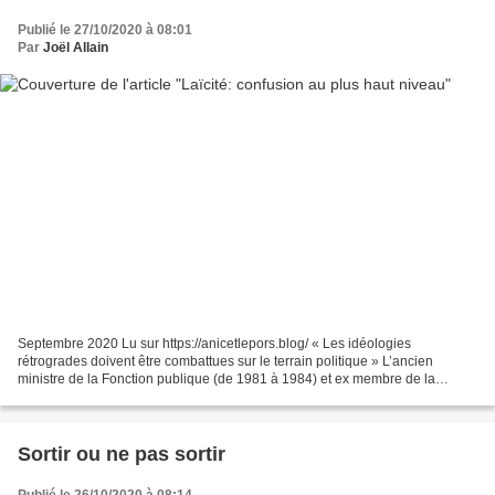
Publié le 27/10/2020 à 08:01
Par
Joël Allain
Septembre 2020 Lu sur https://anicetlepors.blog/ « Les idéologies
rétrogrades doivent être combattues sur le terrain politique » L’ancien
ministre de la Fonction publique (de 1981 à 1984) et ex membre de la
direction du PCF vient de publier un livre,...
Sortir ou ne pas sortir
Publié le 26/10/2020 à 08:14