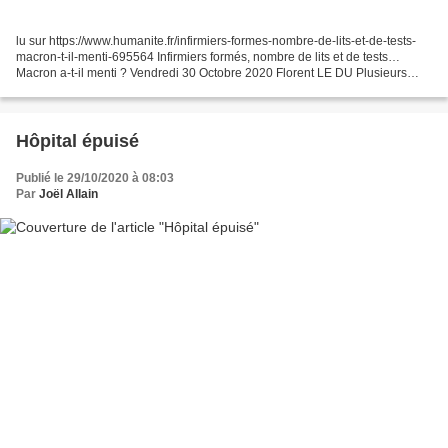
lu sur https://www.humanite.fr/infirmiers-formes-nombre-de-lits-et-de-tests-
macron-t-il-menti-695564 Infirmiers formés, nombre de lits et de tests…
Macron a-t-il menti ? Vendredi 30 Octobre 2020 Florent LE DU Plusieurs
chiffres avancés par le président...
Hôpital épuisé
Publié le 29/10/2020 à 08:03
Par
Joël Allain