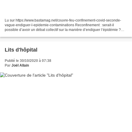
Lu sur https://www.bastamag.net/couvre-feu-confinement-covid-seconde-
vague-endiguer-l-epidemie-contaminations Reconfinement : serait-il
possible d’avoir un débat collectif sur la manière d’endiguer l’épidémie ?
PAR RACHEL KNAEBEL 28 OCTOBRE 2020 Les autorités...
Lits d'hôpital
Publié le 30/10/2020 à 07:38
Par
Joël Allain