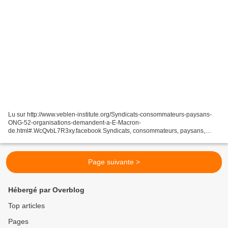
Lu sur http://www.veblen-institute.org/Syndicats-consommateurs-paysans-
ONG-52-organisations-demandent-a-E-Macron-
de.html#.WcQvbL7R3xy.facebook Syndicats, consommateurs, paysans,
ONG : 52 organisations demandent à E. Macron de suspendre l’application
provisoire...
Page suivante >
Hébergé par Overblog
Top articles
Pages