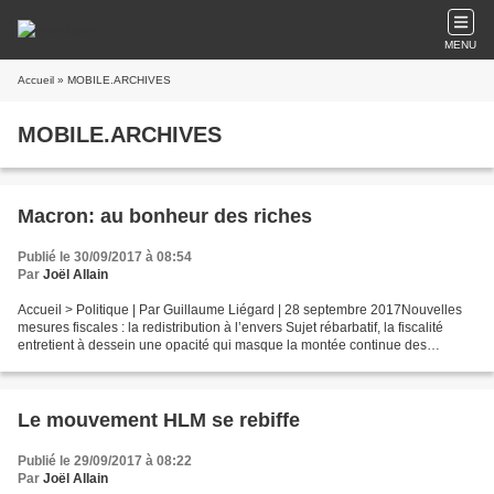
MENU
Accueil
» MOBILE.ARCHIVES
MOBILE.ARCHIVES
Macron: au bonheur des riches
Publié le 30/09/2017 à 08:54
Par
Joël Allain
Accueil > Politique | Par Guillaume Liégard | 28 septembre 2017Nouvelles
mesures fiscales : la redistribution à l’envers Sujet rébarbatif, la fiscalité
entretient à dessein une opacité qui masque la montée continue des
inégalités. Le dernier rapport d’Oxfam...
Le mouvement HLM se rebiffe
Publié le 29/09/2017 à 08:22
Par
Joël Allain