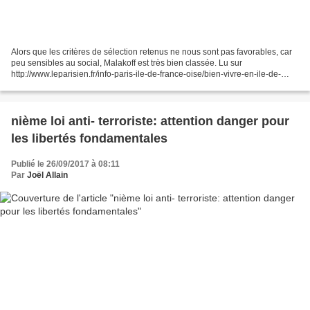
Alors que les critères de sélection retenus ne nous sont pas favorables, car
peu sensibles au social, Malakoff est très bien classée. Lu sur
http://www.leparisien.fr/info-paris-ile-de-france-oise/bien-vivre-en-ile-de-
france-notre-palmares-dans-les-hauts-de-seine-22-09-2017-7278882.php...
nième loi anti- terroriste: attention danger pour
les libertés fondamentales
Publié le 26/09/2017 à 08:11
Par
Joël Allain