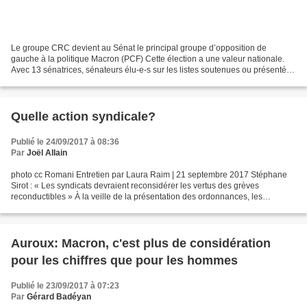
Le groupe CRC devient au Sénat le principal groupe d’opposition de
gauche à la politique Macron (PCF) Cette élection a une valeur nationale.
Avec 13 sénatrices, sénateurs élu-e-s sur les listes soutenues ou présentées
par le PCF, le groupe CRC devient...
Quelle action syndicale?
Publié le 24/09/2017 à 08:36
Par
Joël Allain
photo cc Romani Entretien par Laura Raim | 21 septembre 2017 Stéphane
Sirot : « Les syndicats devraient reconsidérer les vertus des grèves
reconductibles » À la veille de la présentation des ordonnances, les
syndicats opposés à la réforme du code du travail...
Auroux: Macron, c'est plus de considération
pour les chiffres que pour les hommes
Publié le 23/09/2017 à 07:23
Par
Gérard Badéyan