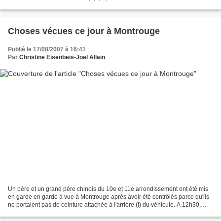
Choses vécues ce jour à Montrouge
Publié le 17/08/2007 à 16:41
Par
Christine Eisenbeis-Joël Allain
Un père et un grand père chinois du 10e et 11e arrondissement ont été mis
en garde en garde à vue à Montrouge aprés avoir été contrôlés parce qu'ils
ne portaient pas de ceinture attachée à l'arrière (!) du véhicule. A 12h30,
Françoise Baran, élue PCF...