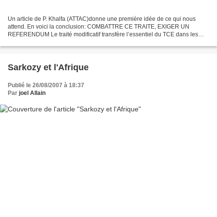
Un article de P. Khalfa (ATTAC)donne une première idée de ce qui nous
attend. En voici la conclusion: COMBATTRE CE TRAITE, EXIGER UN
REFERENDUM Le traité modificatif transfère l’essentiel du TCE dans les
traités actuels. Comme l’a dit crûment Valéry Giscard...
Sarkozy et l'Afrique
Publié le 26/08/2007 à 18:37
Par
joel Allain