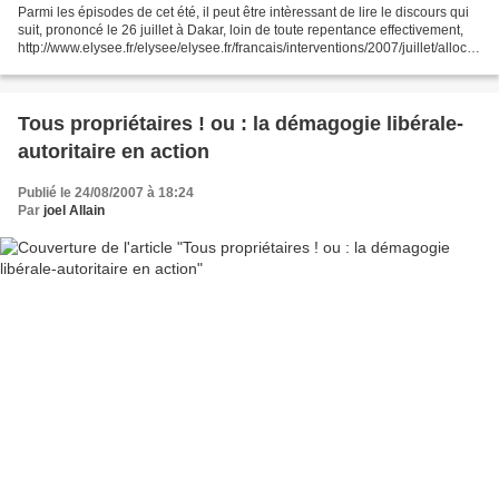
Parmi les épisodes de cet été, il peut être intèressant de lire le discours qui
suit, prononcé le 26 juillet à Dakar, loin de toute repentance effectivement,
http://www.elysee.fr/elysee/elysee.fr/francais/interventions/2007/juillet/allocuti
on_a_l_universite_de_dakar.79184.html...
Tous propriétaires ! ou : la démagogie libérale-
autoritaire en action
Publié le 24/08/2007 à 18:24
Par
joel Allain