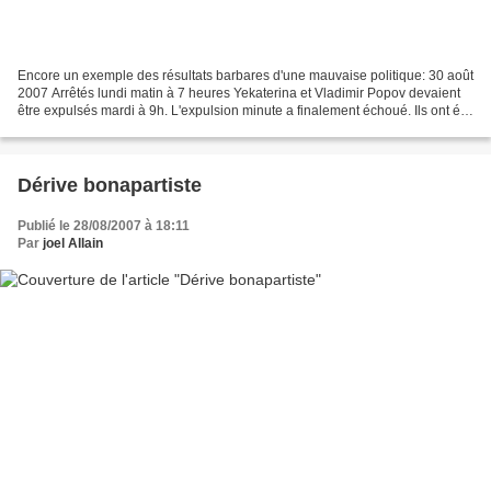
Encore un exemple des résultats barbares d'une mauvaise politique: 30 août
2007 Arrêtés lundi matin à 7 heures Yekaterina et Vladimir Popov devaient
être expulsés mardi à 9h. L'expulsion minute a finalement échoué. Ils ont été
transportés au centre de...
Dérive bonapartiste
Publié le 28/08/2007 à 18:11
Par
joel Allain