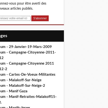
nnez-vous pour être averti des
veaux articles publiés.
Pages
bum - 29-Janvier-19-Mars-2009
bum - Campagne-Citoyenne-2011-
12
bum - Campagne-Citoyenne 2011
12-2
bum - Cartes-De-Voeux-Militantes
bum - Malakoff-Sur-Neige
bum - Malakoff-Sur-Neige-2
bum - Manif Gaza
bum - Manif-Retraites-Malakoff15-
t.
bum - Manifs-Insee