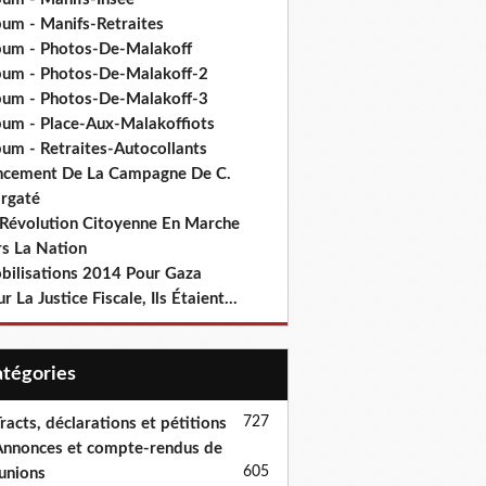
bum - Manifs-Retraites
bum - Photos-De-Malakoff
bum - Photos-De-Malakoff-2
bum - Photos-De-Malakoff-3
bum - Place-Aux-Malakoffiots
bum - Retraites-Autocollants
ncement De La Campagne De C.
rgaté
 Révolution Citoyenne En Marche
rs La Nation
bilisations 2014 Pour Gaza
r La Justice Fiscale, Ils Étaient...
Catégories
727
racts, déclarations et pétitions
nnonces et compte-rendus de
605
unions