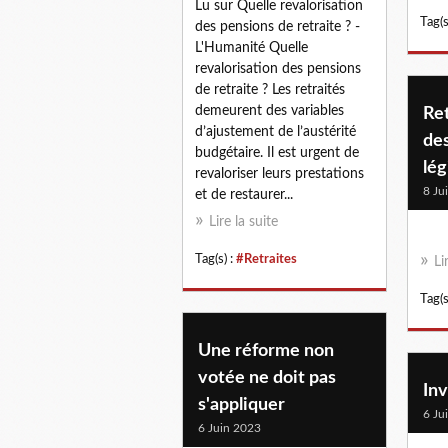
Lu sur Quelle revalorisation
Tag(s
des pensions de retraite ? -
L'Humanité Quelle
revalorisation des pensions
de retraite ? Les retraités
demeurent des variables
Ret
d’ajustement de l’austérité
des
budgétaire. Il est urgent de
lég
revaloriser leurs prestations
8 Ju
et de restaurer...
Lire la suite
Tag(s) :
#Retraites
Li
Tag(s
Une réforme non
votée ne doit pas
Inv
s'appliquer
6 Ju
6 Juin 2023