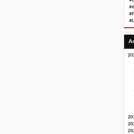
#L
#
#F
#
20
20
20
20