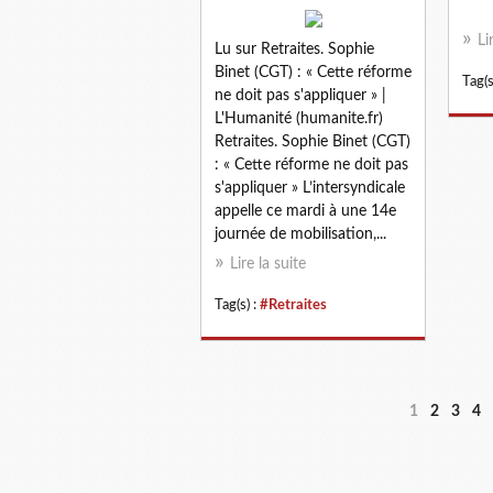
Li
Lu sur Retraites. Sophie
Binet (CGT) : « Cette réforme
Tag(s
ne doit pas s'appliquer » |
L'Humanité (humanite.fr)
Retraites. Sophie Binet (CGT)
: « Cette réforme ne doit pas
s'appliquer » L’intersyndicale
appelle ce mardi à une 14e
journée de mobilisation,...
Lire la suite
Tag(s) :
#Retraites
1
2
3
4