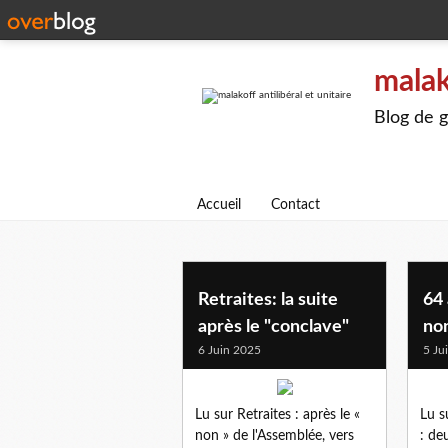
malak
Blog de g
Accueil
Contact
retraites
Retraites: la suite
64 
après le "conclave"
no
6 Juin 2025
5 Ju
Lu sur Retraites : après le «
Lu s
non » de l'Assemblée, vers
: de