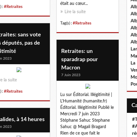
était au cœur...
Al
) :
#Retraites
Lire la suite
Al
Al
Tag(s) :
#Retraites
Al
raites: sans vote
Al
Al
 députés, pas de
La
itimité
Retraites: un
Ma
in 2023
sparadrap pour
La
Macron
Ve
7 Juin 2023
Mo
re la suite
Pou
) :
#Retraites
Lu sur Éditorial. Illégitimité |
L'Humanité (humanite.fr)
Éditorial. Illégitimité Publié le
Mercredi 7 juin 2023
alides, à 14 heures
#T
Stéphane Sahuc Stephane
#A
in 2023
Sahuc @ Magali Bragard
Rien de ce que fait le
ré