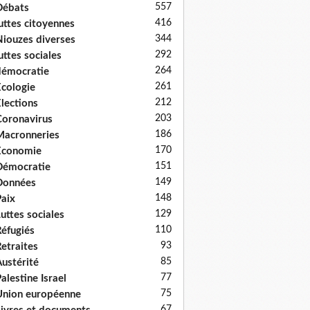
557
Débats
416
uttes citoyennes
344
iouzes diverses
292
uttes sociales
264
émocratie
261
cologie
212
lections
203
oronavirus
186
acronneries
170
Economie
151
Démocratie
149
Données
148
aix
129
uttes sociales
110
éfugiés
93
etraites
85
ustérité
77
alestine Israel
75
nion européenne
67