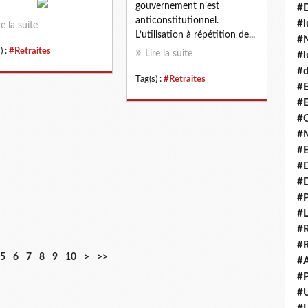
gouvernement n’est
#
anticonstitutionnel.
#l
re la suite
L’utilisation à répétition de...
#N
) :
#Retraites
Lire la suite
#l
#d
Tag(s) :
#Retraites
#E
#E
#C
#M
#
#
#
#P
#L
#R
#R
5
6
7
8
9
10
>
>>
#A
#P
#U