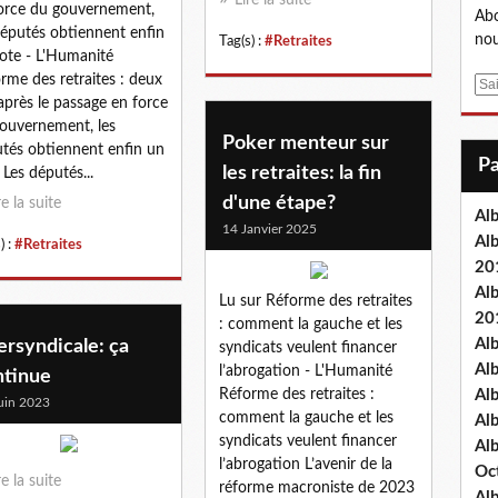
orce du gouvernement,
Abo
députés obtiennent enfin
nou
Tag(s) :
#Retraites
ote - L'Humanité
rme des retraites : deux
E
après le passage en force
m
ouvernement, les
a
Poker menteur sur
tés obtiennent enfin un
i
les retraites: la fin
 Les députés...
l
d'une étape?
re la suite
Al
14 Janvier 2025
Al
) :
#Retraites
20
Al
Lu sur Réforme des retraites
20
: comment la gauche et les
Al
ersyndicale: ça
syndicats veulent financer
Al
l’abrogation - L'Humanité
ntinue
Réforme des retraites :
Al
uin 2023
comment la gauche et les
Al
syndicats veulent financer
Al
l’abrogation L’avenir de la
Oc
re la suite
réforme macroniste de 2023
Al