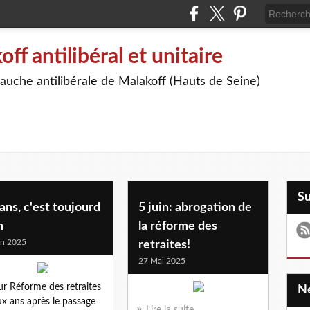
off antilibéral et unitaire
auche antilibérale de Malakoff (Hauts de Seine)
S
ans, c'est toujourd
5 juin: abrogation de
n
la réforme des
in 2025
retraites!
27 Mai 2025
ur Réforme des retraites
ux ans après le passage
Lire la suite