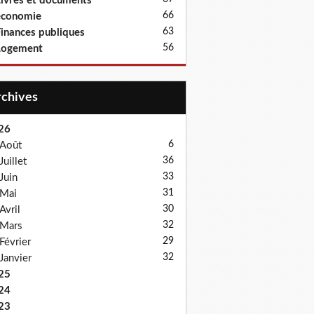
ivres et documents
66
économie
63
inances publiques
56
Logement
Archives
26
6
Août
36
Juillet
33
Juin
31
Mai
30
Avril
32
Mars
29
Février
32
Janvier
25
24
23