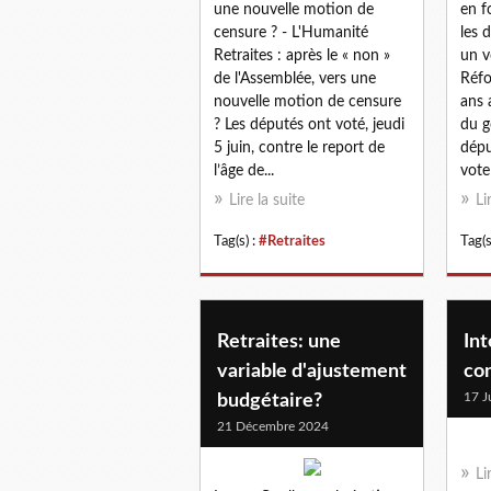
une nouvelle motion de
en f
censure ? - L'Humanité
les 
Retraites : après le « non »
un v
de l'Assemblée, vers une
Réfo
nouvelle motion de censure
ans 
? Les députés ont voté, jeudi
du g
5 juin, contre le report de
dépu
l’âge de...
vote
Lire la suite
Li
Tag(s) :
#Retraites
Tag(s
Retraites: une
Int
variable d'ajustement
co
17 J
budgétaire?
21 Décembre 2024
Li