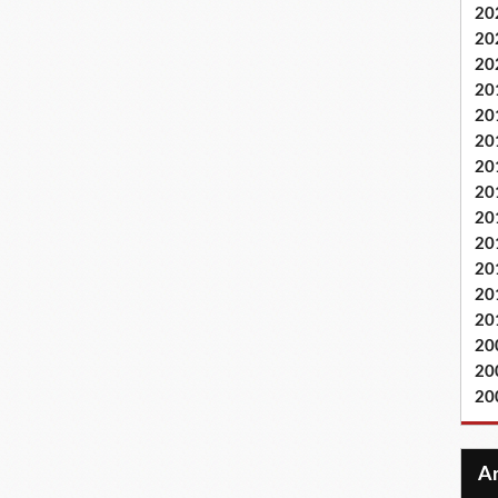
20
20
20
20
20
20
20
20
20
20
20
20
20
20
20
20