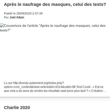
Après le naufrage des masques, celui des tests?
Publié le 28/09/2020 à 07:49
Par
Joël Allain
Lu sur http://bondy-autrement.org/index.php?
option=com_content&view=article&id=4314&catid=98 Test Covid : « Est-ce
que cela a du sens de rendre les résultats sept jours plus tard ? » Création :
28 septembre 2020 Par Simon Gouin, sur Bastamag. Manque de...
Charlie 2020