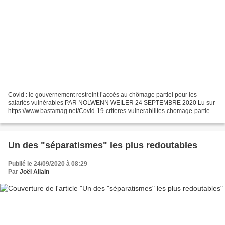
Covid : le gouvernement restreint l’accès au chômage partiel pour les
salariés vulnérables PAR NOLWENN WEILER 24 SEPTEMBRE 2020 Lu sur
https://www.bastamag.net/Covid-19-criteres-vulnerabilites-chomage-partiel-
salaries-fragiles-obesite-diabete-cancers-medecine-du-travail...
Un des "séparatismes" les plus redoutables
Publié le 24/09/2020 à 08:29
Par
Joël Allain