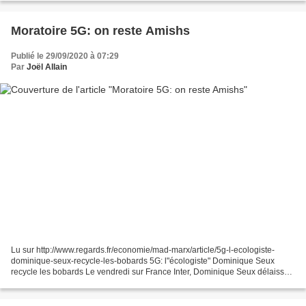
Moratoire 5G: on reste Amishs
Publié le 29/09/2020 à 07:29
Par
Joël Allain
Lu sur http://www.regards.fr/economie/mad-marx/article/5g-l-ecologiste-
dominique-seux-recycle-les-bobards 5G: l"écologiste" Dominique Seux
recycle les bobards Le vendredi sur France Inter, Dominique Seux délaisse
l’affirmation solitaire et éditoriale...