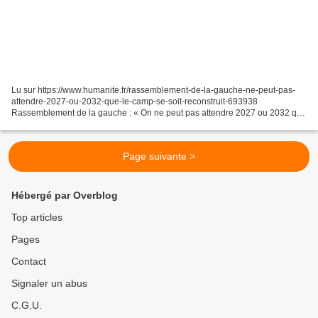
Lu sur https://www.humanite.fr/rassemblement-de-la-gauche-ne-peut-pas-
attendre-2027-ou-2032-que-le-camp-se-soit-reconstruit-693938
Rassemblement de la gauche : « On ne peut pas attendre 2027 ou 2032 que
le camp se soit reconstruit » Mardi 22 Septembre...
Page suivante >
Hébergé par Overblog
Top articles
Pages
Contact
Signaler un abus
C.G.U.