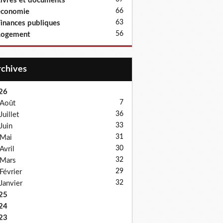
ivres et documents
66
économie
63
inances publiques
56
Logement
Archives
26
7
Août
36
Juillet
33
Juin
31
Mai
30
Avril
32
Mars
29
Février
32
Janvier
25
24
23