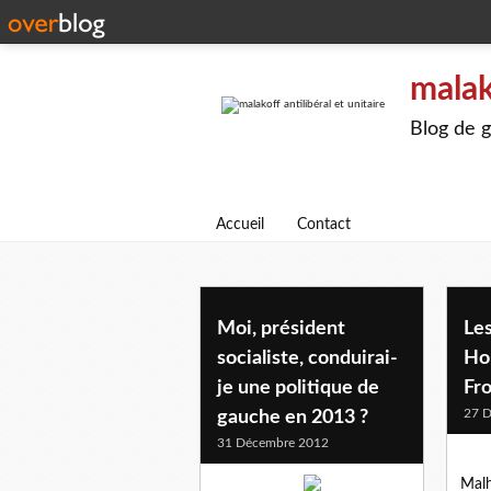
malak
Blog de g
Accueil
Contact
Moi, président
Les
socialiste, conduirai-
Hol
je une politique de
Fr
27 
gauche en 2013 ?
31 Décembre 2012
Malh