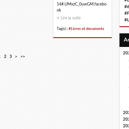
#L
14#.UMxzC_0uwGM.facebo
#
ok
#F
Lire la suite
#
Tag(s) :
#Livres et documents
20
1
2
3
>
>>
20
20
20