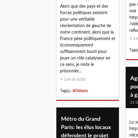
pas 
Alors que des pays et des
voir
forces politiques existent
http
pour une véritable
/vi
réorientation de gauche de
rall
notre continent, alors que la
France pèse politiquement et
Li
économiquement
Tag(s
suffisamment lourd pour
jouer un rôle catalyseur en
ce sens, je reste le
prisonnier...
Agr
Lire la suite
po
Tag(s) :
#Débats
à 
21 
Métro du Grand
Lu s
Paris: les élus locaux
http
défendent le projet
néce