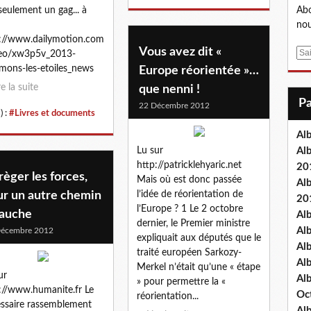
seulement un gag... à
Abo
nou
://www.dailymotion.com
Vous avez dit «
E
deo/xw3p5v_2013-
m
umons-les-etoiles_news
Europe réorientée »…
a
re la suite
que nenni !
i
22 Décembre 2012
l
) :
#Livres et documents
Al
Lu sur
Al
http://patricklehyaric.net
20
èger les forces,
Mais où est donc passée
Al
ur un autre chemin
l’idée de réorientation de
20
l’Europe ? 1 Le 2 octobre
gauche
Al
dernier, le Premier ministre
Al
Décembre 2012
expliquait aux députés que le
Al
traité européen Sarkozy-
Al
Merkel n’était qu’une « étape
ur
Al
» pour permettre la «
://www.humanite.fr Le
Oc
réorientation...
ssaire rassemblement
Al