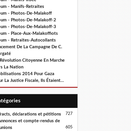
bum - Manifs-Retraites
bum - Photos-De-Malakoff
bum - Photos-De-Malakoff-2
bum - Photos-De-Malakoff-3
bum - Place-Aux-Malakoffiots
bum - Retraites-Autocollants
ncement De La Campagne De C.
rgaté
 Révolution Citoyenne En Marche
rs La Nation
bilisations 2014 Pour Gaza
r La Justice Fiscale, Ils Étaient...
Catégories
727
racts, déclarations et pétitions
nnonces et compte-rendus de
605
unions