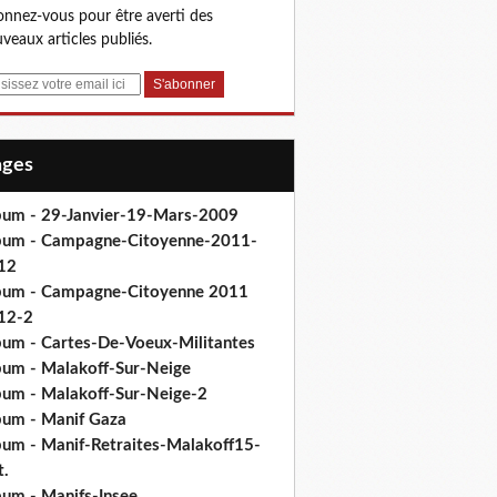
nnez-vous pour être averti des
veaux articles publiés.
Pages
bum - 29-Janvier-19-Mars-2009
bum - Campagne-Citoyenne-2011-
12
bum - Campagne-Citoyenne 2011
12-2
bum - Cartes-De-Voeux-Militantes
bum - Malakoff-Sur-Neige
bum - Malakoff-Sur-Neige-2
bum - Manif Gaza
bum - Manif-Retraites-Malakoff15-
t.
bum - Manifs-Insee