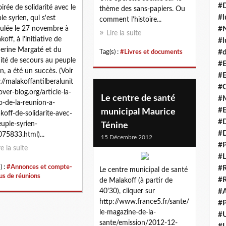
#
oirée de solidarité avec le
thème des sans-papiers. Ou
#l
le syrien, qui s'est
comment l’histoire...
ulée le 27 novembre à
#N
Lire la suite
off, à l'initiative de
#l
erine Margaté et du
#d
Tag(s) :
#Livres et documents
té de secours au peuple
#E
en, a été un succès. (Voir
#E
://malakoffantilberalunit
#C
.over-blog.org/article-la-
Le centre de santé
#M
o-de-la-reunion-a-
#
municipal Maurice
koff-de-solidarite-avec-
#
euple-syrien-
Ténine
#
75833.html)...
15 Décembre 2012
#P
re la suite
#L
) :
#Annonces et compte-
#R
Le centre municipal de santé
us de réunions
#R
de Malakoff (à partir de
40'30), cliquer sur
#A
http://www.france5.fr/sante/
#P
le-magazine-de-la-
#U
sante/emission/2012-12-