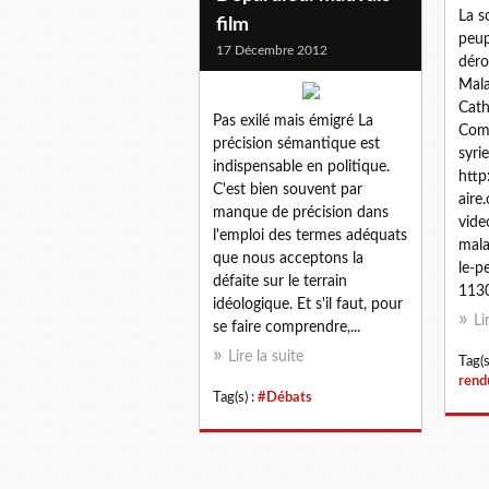
La s
film
peup
17 Décembre 2012
déro
Malak
Cath
Pas exilé mais émigré La
Comi
précision sémantique est
syri
indispensable en politique.
http
C'est bien souvent par
aire
manque de précision dans
vide
l'emploi des termes adéquats
mala
que nous acceptons la
le-p
défaite sur le terrain
1130
idéologique. Et s'il faut, pour
Li
se faire comprendre,...
Lire la suite
Tag(s
rend
Tag(s) :
#Débats