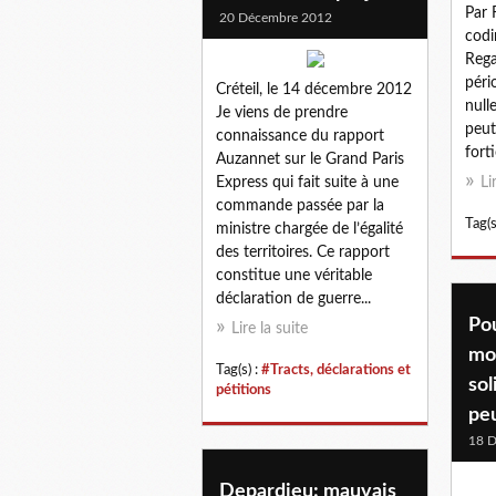
Par 
20 Décembre 2012
codi
Rega
péri
Créteil, le 14 décembre 2012
null
Je viens de prendre
peut
connaissance du rapport
fort
Auzannet sur le Grand Paris
Express qui fait suite à une
Li
commande passée par la
Tag(s
ministre chargée de l’égalité
des territoires. Ce rapport
constitue une véritable
déclaration de guerre...
Pou
Lire la suite
mob
Tag(s) :
#Tracts, déclarations et
sol
pétitions
peu
18 
Depardieu: mauvais