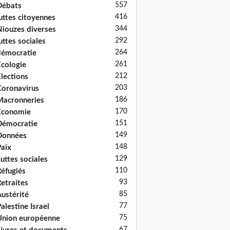
557
Débats
416
uttes citoyennes
344
iouzes diverses
292
uttes sociales
264
émocratie
261
cologie
212
lections
203
oronavirus
186
acronneries
170
Economie
151
Démocratie
149
Données
148
aix
129
uttes sociales
110
éfugiés
93
etraites
85
ustérité
77
alestine Israel
75
nion européenne
67