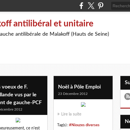
off antilibéral et unitaire
auche antilibérale de Malakoff (Hauts de Seine)
S
 voeux de F.
Noël à Pôle Emploi
23 Décembre 2012
lande vus par le
ont de gauche-PCF
Décembre 2012
Lire la suite
Tag(s) :
#Niouzes diverses
eureusement, ce n'est