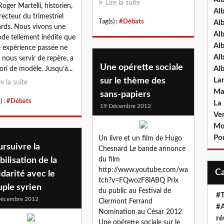
Lire la suite
Roger Martelli, historien,
Al
recteur du trimestriel
Tag(s) :
#Débats
Al
rds. Nous vivons une
Al
ode tellement inédite que
Al
e expérience passée ne
Al
 nous servir de repère, a
Une opérette sociale
Al
iori de modèle. Jusqu’à...
sur le thème des
La
re la suite
Ma
sans-papiers
) :
#Débats
La
19 Décembre 2012
Ve
Mo
Pou
Un livre et un film de Hugo
rsuivre la
Chesnard Le bande annonce
ilisation de la
du film
http://www.youtube.com/wa
idarité avec le
tch?v=FQwozF8lABQ Prix
ple syrien
du public au Festival de
#T
Décembre 2012
Clermont Ferrand
#A
Nomination au César 2012
ré
Une opérette sociale sur le