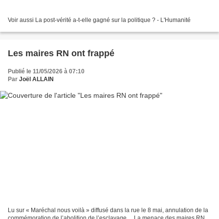
Voir aussi La post-vérité a-t-elle gagné sur la politique ? - L'Humanité
Les maires RN ont frappé
Publié le 11/05/2026 à 07:10
Par
Joël ALLAIN
Lu sur « Maréchal nous voilà » diffusé dans la rue le 8 mai, annulation de la
commémoration de l’abolition de l’esclavage… La menace des maires RN