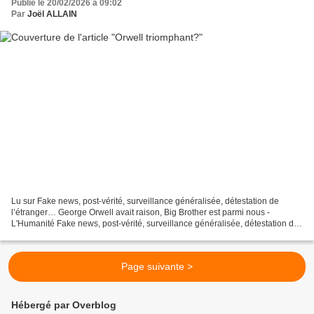
Publié le 20/02/2026 à 09:02
Par
Joël ALLAIN
Lu sur Fake news, post-vérité, surveillance généralisée, détestation de
l’étranger… George Orwell avait raison, Big Brother est parmi nous -
L'Humanité Fake news, post-vérité, surveillance généralisée, détestation de
l’étranger… George Orwell avait raison,...
Page suivante >
Hébergé par Overblog