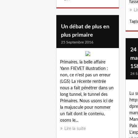
fasse
Li
Tag(s
Un débat de plus en
plus primaire
25 Septembre 2016
24
mar
Primaires, la belle affaire
15h
Yann FIEVET illustration :
24 S
non, ce n’est pas un erreur
(LGS) La récente rentrée
nous a fait pénétrer dans un
Lu s
long tunnel, le tunnel des
http
Primaires. Nous usons ici de
dpre
la majuscule pour nommer
marc
un fait dont le contenu,
Marc
osons le...
Paix
Lire la suite
L’as