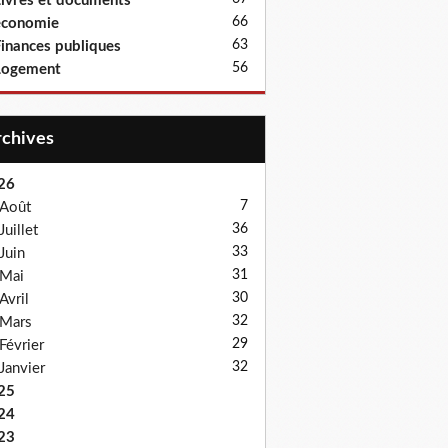
ivres et documents
66
économie
63
inances publiques
56
Logement
Archives
26
7
Août
36
Juillet
33
Juin
31
Mai
30
Avril
32
Mars
29
Février
32
Janvier
25
24
23