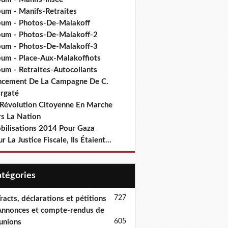
bum - Manifs-Retraites
bum - Photos-De-Malakoff
bum - Photos-De-Malakoff-2
bum - Photos-De-Malakoff-3
bum - Place-Aux-Malakoffiots
bum - Retraites-Autocollants
ncement De La Campagne De C.
rgaté
 Révolution Citoyenne En Marche
rs La Nation
bilisations 2014 Pour Gaza
r La Justice Fiscale, Ils Étaient...
Catégories
727
racts, déclarations et pétitions
nnonces et compte-rendus de
605
unions