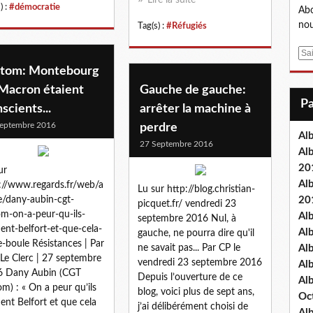
) :
#démocratie
Abo
nou
Tag(s) :
#Réfugiés
E
m
stom: Montebourg
a
 Macron étaient
Gauche de gauche:
i
scients...
arrêter la machine à
l
eptembre 2016
perdre
Al
27 Septembre 2016
Al
20
ur
Al
://www.regards.fr/web/a
Lu sur http://blog.christian-
le/dany-aubin-cgt-
20
picquet.fr/ vendredi 23
om-on-a-peur-qu-ils-
Al
septembre 2016 Nul, à
ent-belfort-et-que-cela-
Al
gauche, ne pourra dire qu'il
e-boule​ Résistances | Par
ne savait pas... Par CP le
Al
 Le Clerc | 27 septembre
vendredi 23 septembre 2016
Al
6 Dany Aubin (CGT
Depuis l’ouverture de ce
Al
om) : « On a peur qu’ils
blog, voici plus de sept ans,
Oc
ent Belfort et que cela
j’ai délibérément choisi de
Al