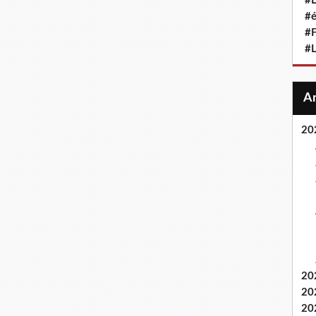
#L
#
#F
#
20
20
20
20