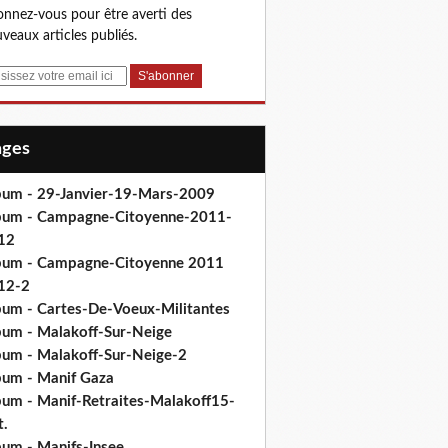
nnez-vous pour être averti des
veaux articles publiés.
Pages
bum - 29-Janvier-19-Mars-2009
bum - Campagne-Citoyenne-2011-
12
bum - Campagne-Citoyenne 2011
12-2
bum - Cartes-De-Voeux-Militantes
bum - Malakoff-Sur-Neige
bum - Malakoff-Sur-Neige-2
bum - Manif Gaza
bum - Manif-Retraites-Malakoff15-
t.
bum - Manifs-Insee