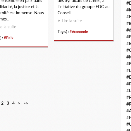
e ensemble en paix dans
des Syndicats de Créteil, à
#
lidarité, la justice et la
l’initiative du groupe FDG au
#l
ernité est immense. Nous
Conseil...
#N
es...
Lire la suite
#l
re la suite
#d
Tag(s) :
#économie
#E
) :
#Paix
#E
#C
#M
#
#
#
#P
#L
#R
2
3
4
>
>>
#R
#A
#P
#U