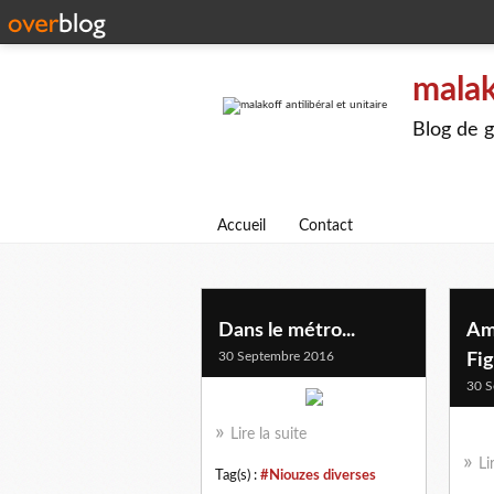
malak
Blog de g
Accueil
Contact
Dans le métro...
Am
30 Septembre 2016
Fi
30 S
Lire la suite
Li
Tag(s) :
#Niouzes diverses