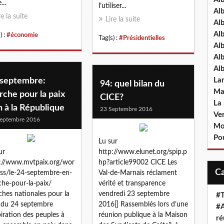
...
l’utiliser...
Al
re la suite
Lire la suite
Al
Al
) :
#économie
Tag(s) :
#Présidentielles
Al
Al
Al
 septembre:
La
94: quel bilan du
Ma
che pour la paix
CICE?
La
 à la République
23 Septembre 2016
Ve
eptembre 2016
Mo
Pou
Lu sur
ur
http://www.elunet.org/spip.p
://www.mvtpaix.org/wor
hp?article99002 CICE Les
ss/le-24-septembre-en-
Val-de-Marnais réclament
he-pour-la-paix/
vérité et transparence
hes nationales pour la
vendredi 23 septembre
#T
 du 24 septembre
2016[] Rassemblés lors d’une
#A
piration des peuples à
réunion publique à la Maison
ré