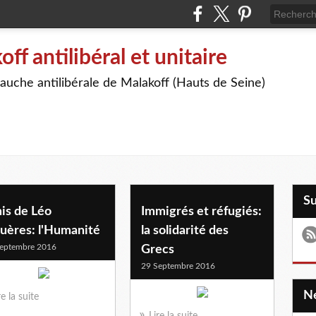
off antilibéral et unitaire
auche antilibérale de Malakoff (Hauts de Seine)
S
is de Léo
Immigrés et réfugiés:
guères: l'Humanité
la solidarité des
eptembre 2016
Grecs
29 Septembre 2016
re la suite
Lire la suite