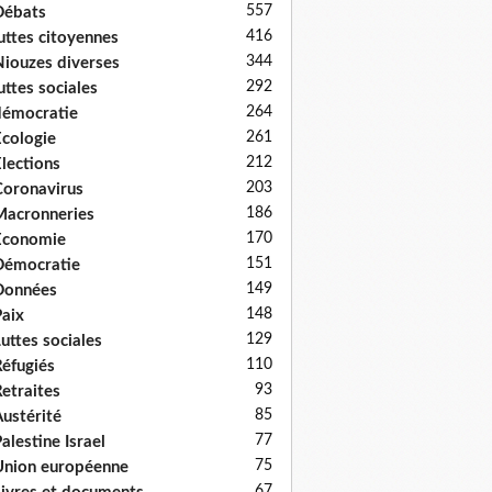
557
Débats
416
uttes citoyennes
344
iouzes diverses
292
uttes sociales
264
émocratie
261
cologie
212
lections
203
oronavirus
186
acronneries
170
Economie
151
Démocratie
149
Données
148
aix
129
uttes sociales
110
éfugiés
93
etraites
85
ustérité
77
alestine Israel
75
nion européenne
67