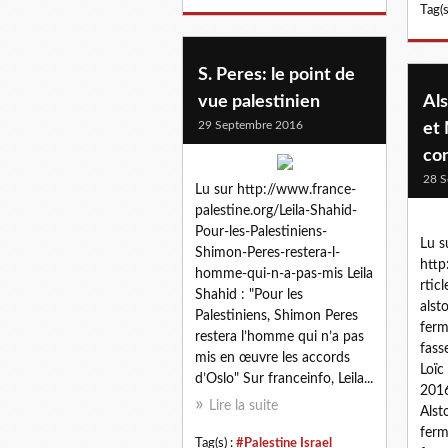
Tag(s
S. Peres: le point de
vue palestinien
Al
29 Septembre 2016
et
con
28 S
Lu sur http://www.france-
palestine.org/Leila-Shahid-
Pour-les-Palestiniens-
Lu s
Shimon-Peres-restera-l-
http
homme-qui-n-a-pas-mis​ Leila
rtic
Shahid : "Pour les
alst
Palestiniens, Shimon Peres
ferm
restera l’homme qui n’a pas
fass
mis en œuvre les accords
Loïc
d’Oslo" Sur franceinfo, Leila...
201
Lire la suite
Alst
ferm
Tag(s) :
#Palestine Israel