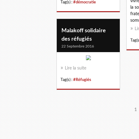
vivr
Tag(s) :
#démocratie
la so
frat
somm
Li
Malakoff solidaire
des réfugiés
Tag(s
22 Septembre 2016
Lire la suite
Tag(s) :
#Réfugiés
1