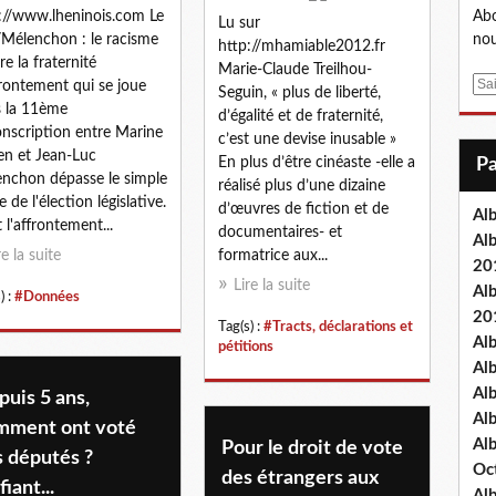
://www.lheninois.com Le
Abo
Lu sur
Mélenchon : le racisme
nou
http://mhamiable2012.fr
re la fraternité
Marie-Claude Treilhou-
E
frontement qui se joue
Seguin, « plus de liberté,
m
 la 11ème
d’égalité et de fraternité,
a
onscription entre Marine
c’est une devise inusable »
i
en et Jean-Luc
En plus d’être cinéaste -elle a
l
nchon dépasse le simple
réalisé plus d’une dizaine
 de l'élection législative.
d’œuvres de fiction et de
Al
t l'affrontement...
documentaires- et
Al
re la suite
formatrice aux...
20
Lire la suite
Al
) :
#Données
20
Tag(s) :
#Tracts, déclarations et
Al
pétitions
Al
Al
uis 5 ans,
Al
mment ont voté
Al
Pour le droit de vote
s députés ?
Oc
des étrangers aux
fiant...
Al