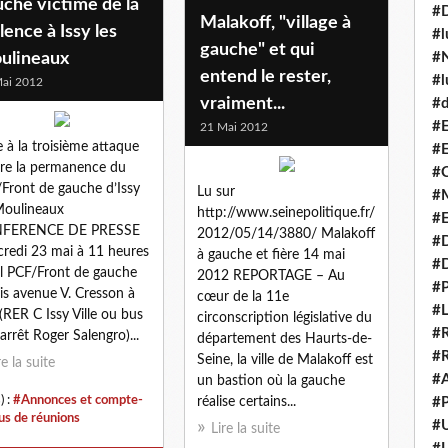
che victime de la
#
Malakoff, "village à
lence à Issy les
#l
gauche" et qui
ulineaux
#N
entend le rester,
#l
ai 2012
vraiment...
#d
#E
21 Mai 2012
e à la troisième attaque
#E
re la permanence du
#C
Front de gauche d’Issy
Lu sur
#M
Moulineaux
http://www.seinepolitique.fr/
#
FERENCE DE PRESSE
2012/05/14/3880/ Malakoff
#
redi 23 mai à 11 heures
à gauche et fière 14 mai
#
l PCF/Front de gauche
2012 REPORTAGE – Au
#P
is avenue V. Cresson à
cœur de la 11e
#L
 (RER C Issy Ville ou bus
circonscription législative du
#R
arrêt Roger Salengro)...
département des Haurts-de-
#R
Seine, la ville de Malakoff est
re la suite
#A
un bastion où la gauche
) :
#Annonces et compte-
réalise certains...
#P
us de réunions
#U
Lire la suite