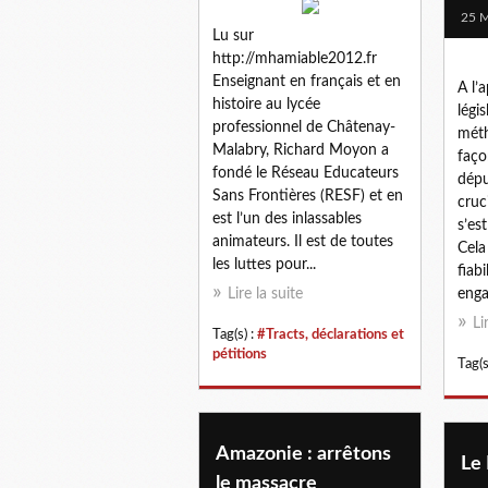
25 M
Lu sur
http://mhamiable2012.fr
Enseignant en français et en
A l’
histoire au lycée
légi
professionnel de Châtenay-
méth
Malabry, Richard Moyon a
faço
fondé le Réseau Educateurs
dépu
Sans Frontières (RESF) et en
cruc
est l’un des inlassables
s’est
animateurs. Il est de toutes
Cela
les luttes pour...
fiabi
Lire la suite
enga
Li
Tag(s) :
#Tracts, déclarations et
pétitions
Tag(s
Amazonie : arrêtons
Le
le massacre