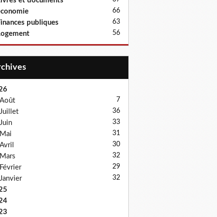
ivres et documents
66
économie
63
inances publiques
56
Logement
Archives
26
7
Août
36
Juillet
33
Juin
31
Mai
30
Avril
32
Mars
29
Février
32
Janvier
25
24
23