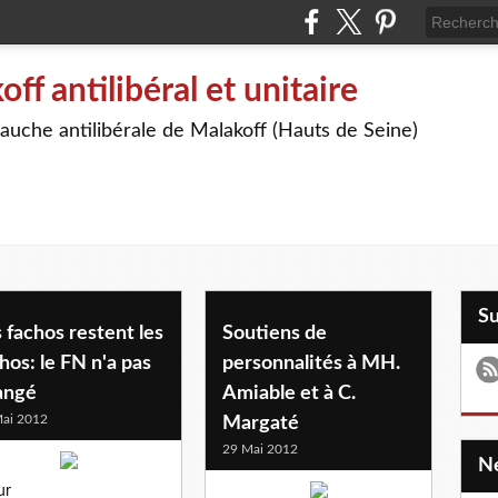
off antilibéral et unitaire
auche antilibérale de Malakoff (Hauts de Seine)
S
 fachos restent les
Soutiens de
hos: le FN n'a pas
personnalités à MH.
angé
Amiable et à C.
ai 2012
Margaté
29 Mai 2012
ur