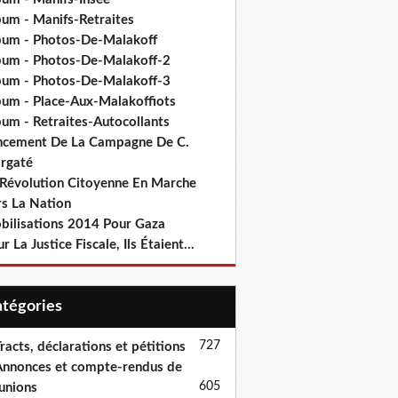
bum - Manifs-Retraites
bum - Photos-De-Malakoff
bum - Photos-De-Malakoff-2
bum - Photos-De-Malakoff-3
bum - Place-Aux-Malakoffiots
bum - Retraites-Autocollants
ncement De La Campagne De C.
rgaté
 Révolution Citoyenne En Marche
rs La Nation
bilisations 2014 Pour Gaza
r La Justice Fiscale, Ils Étaient...
Catégories
727
racts, déclarations et pétitions
nnonces et compte-rendus de
605
unions