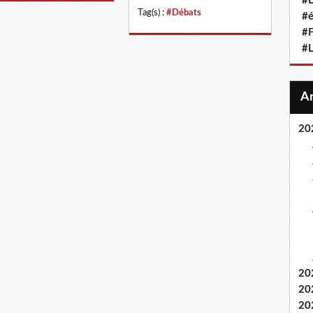
#L
Tag(s) :
#Débats
#
#F
#
20
20
20
20