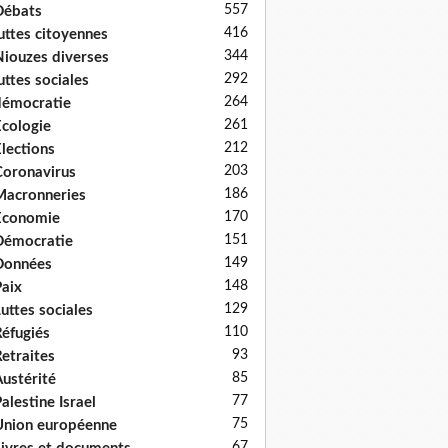
557
Débats
416
uttes citoyennes
344
iouzes diverses
292
uttes sociales
264
émocratie
261
cologie
212
lections
203
oronavirus
186
acronneries
170
Economie
151
Démocratie
149
Données
148
aix
129
uttes sociales
110
éfugiés
93
etraites
85
ustérité
77
alestine Israel
75
nion européenne
67