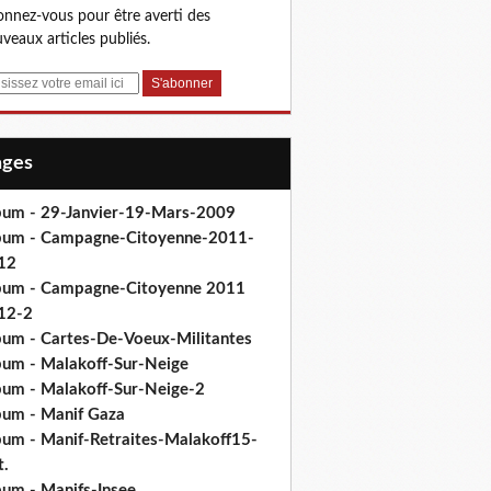
nnez-vous pour être averti des
veaux articles publiés.
Pages
bum - 29-Janvier-19-Mars-2009
bum - Campagne-Citoyenne-2011-
12
bum - Campagne-Citoyenne 2011
12-2
bum - Cartes-De-Voeux-Militantes
bum - Malakoff-Sur-Neige
bum - Malakoff-Sur-Neige-2
bum - Manif Gaza
bum - Manif-Retraites-Malakoff15-
t.
bum - Manifs-Insee