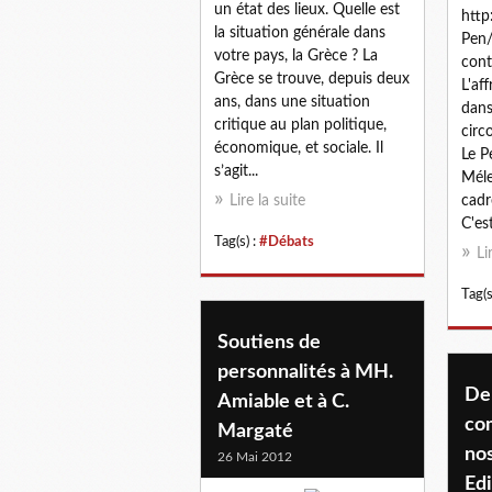
un état des lieux. Quelle est
http
la situation générale dans
Pen/
votre pays, la Grèce ? La
cont
Grèce se trouve, depuis deux
L'af
ans, dans une situation
dans
critique au plan politique,
circ
économique, et sociale. Il
Le P
s’agit...
Méle
Lire la suite
cadre
C'es
Tag(s) :
#Débats
Li
Tag(s
Soutiens de
personnalités à MH.
Dep
Amiable et à C.
co
Margaté
no
26 Mai 2012
Edi