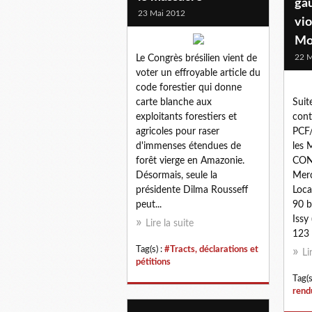
gau
23 Mai 2012
vio
Mo
22 M
Le Congrès brésilien vient de
voter un effroyable article du
code forestier qui donne
carte blanche aux
Suit
exploitants forestiers et
cont
agricoles pour raser
PCF/
d'immenses étendues de
les 
forêt vierge en Amazonie.
CON
Désormais, seule la
Merc
présidente Dilma Rousseff
Loca
peut...
90 b
Issy
Lire la suite
123 
Tag(s) :
#Tracts, déclarations et
Li
pétitions
Tag(s
rend