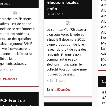
élections locales,
ai 2012
Al
enfin
Al
24 Mai 2012
Al
approche des élections
Al
slatives il est de bonne
Al
ode de se remémorer la
Lu sur http://ldh92sud.over-
Al
n dont ont voté nos
blog.com Après le vote au
La
tés, sur des questions
Sénat le 8 décembre 2011
Ma
iales…Le journal FAKIR
d’une proposition de loi en
La
 livré à cette analyse.
faveur du droit de vote des
 donne une idée sur la
Ve
résidents étrangers non
lité de leurs
communautaires aux
Mo
gements actuels....
élections municipales, le
Pou
collectif Votation citoyenne
re la suite
(qui regroupe une...
) :
#Données
Lire la suite
Tag(s) :
#Données
#T
#A
 PCF-Front de
ré