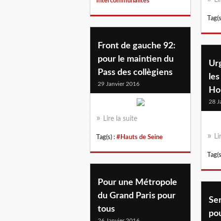
Intercommunalités
Tag(s
Front de gauche 92:
pour le maintien du
Ur
Pass des collègiens
les
29 Janvier 2016
Ho
28 J
Lire la suite
Li
Tag(s) :
#Hauts de Seine
Tag(s
Pour une Métropole
du Grand Paris pour
Ser
tous
pou
26 Janvier 2016