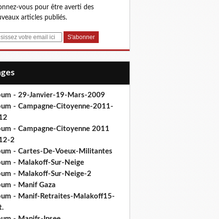
nnez-vous pour être averti des
veaux articles publiés.
Pages
bum - 29-Janvier-19-Mars-2009
bum - Campagne-Citoyenne-2011-
12
bum - Campagne-Citoyenne 2011
12-2
bum - Cartes-De-Voeux-Militantes
bum - Malakoff-Sur-Neige
bum - Malakoff-Sur-Neige-2
bum - Manif Gaza
bum - Manif-Retraites-Malakoff15-
t.
bum - Manifs-Insee