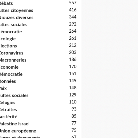
557
Débats
416
uttes citoyennes
344
iouzes diverses
292
uttes sociales
264
émocratie
261
cologie
212
lections
203
oronavirus
186
acronneries
170
Economie
151
Démocratie
149
Données
148
aix
129
uttes sociales
110
éfugiés
93
etraites
85
ustérité
77
alestine Israel
75
nion européenne
67