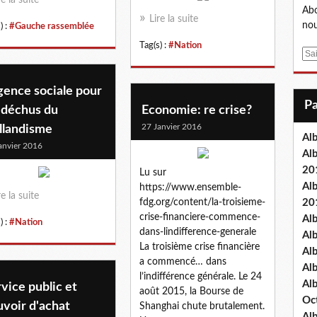
Abo
Lire la suite
nou
) :
#Gauche rassemblée
Tag(s) :
#Nation
E
m
a
gence sociale pour
i
 déchus du
Economie: re crise?
l
27 Janvier 2016
llandisme
Al
anvier 2016
Al
20
Lu sur
Al
https://www.ensemble-
re la suite
fdg.org/content/la-troisieme-
20
crise-financiere-commence-
Al
) :
#Nation
dans-lindifference-generale
Al
La troisième crise financière
Al
a commencé… dans
Al
l’indifférence générale. Le 24
Al
vice public et
août 2015, la Bourse de
Oc
voir d'achat
Shanghai chute brutalement.
Al