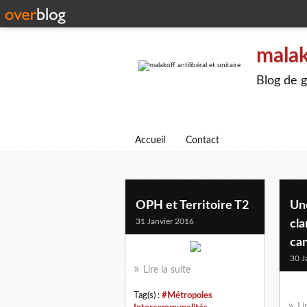
malak
Blog de g
Accueil
Contact
OPH et Territoire T2
Un
31 Janvier 2016
cla
ca
30 J
Lire la suite
Tag(s) :
#Métropoles
Li