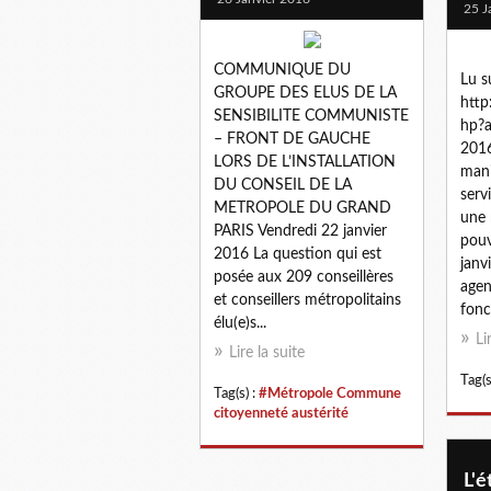
25 J
COMMUNIQUE DU
Lu s
GROUPE DES ELUS DE LA
http
SENSIBILITE COMMUNISTE
hp?a
– FRONT DE GAUCHE
2016
LORS DE L’INSTALLATION
mani
DU CONSEIL DE LA
serv
METROPOLE DU GRAND
une 
PARIS Vendredi 22 janvier
pouv
2016 La question qui est
janv
posée aux 209 conseillères
agen
et conseillers métropolitains
fonc
élu(e)s...
Li
Lire la suite
Tag(s
Tag(s) :
#Métropole Commune
citoyenneté austérité
L'é