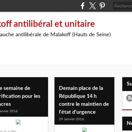
off antilibéral et unitaire
auche antilibérale de Malakoff (Hauts de Seine)
S
e semaine de
Demain place de la
rification pour les
République 14 h
ncres
contre le maintien de
anvier 2016
l'état d'urgence
29 Janvier 2016
re la suite