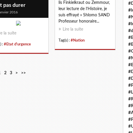
lis Finkielkraut ou Zemmour,
#
t pas durer
leur lecture de l’Histoire, je
#l
anvier 2016
suis effrayé » Shlomo SAND
#N
Professeur honoraire...
#l
Lire la suite
#d
re la suite
#E
Tag(s) :
#Nation
#E
) :
#Etat d'urgence
#C
#M
#
#
1
2
3
>
>>
#
#P
#L
#R
#R
#A
#P
#U