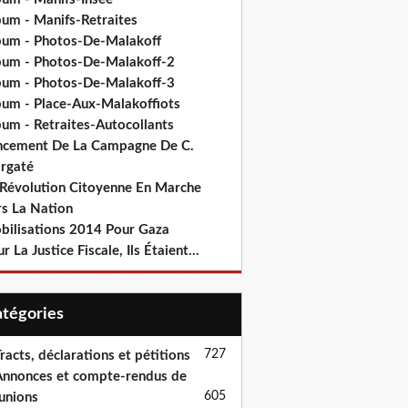
bum - Manifs-Retraites
bum - Photos-De-Malakoff
bum - Photos-De-Malakoff-2
bum - Photos-De-Malakoff-3
bum - Place-Aux-Malakoffiots
bum - Retraites-Autocollants
ncement De La Campagne De C.
rgaté
 Révolution Citoyenne En Marche
rs La Nation
bilisations 2014 Pour Gaza
r La Justice Fiscale, Ils Étaient...
Catégories
727
racts, déclarations et pétitions
nnonces et compte-rendus de
605
unions