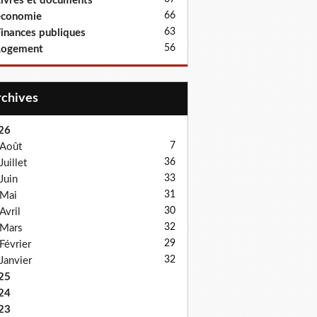
ivres et documents
66
économie
63
inances publiques
56
Logement
Archives
26
7
Août
36
Juillet
33
Juin
31
Mai
30
Avril
32
Mars
29
Février
32
Janvier
25
24
23