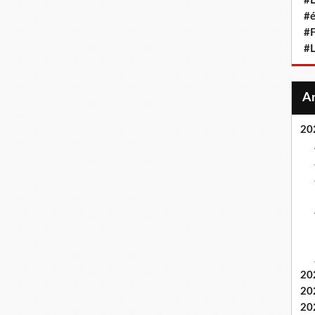
#L
#
#F
#
20
20
20
20