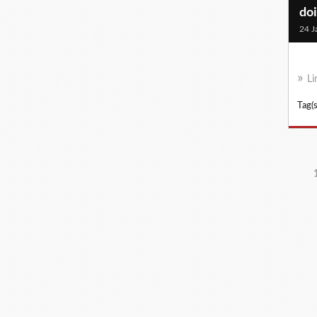
doi
24 J
Li
Tag(s