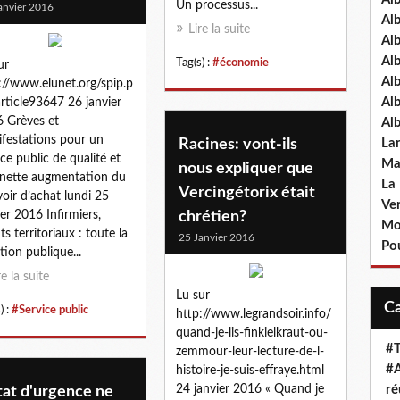
Un processus...
anvier 2016
Al
Lire la suite
Al
Al
Tag(s) :
#économie
ur
Al
://www.elunet.org/spip.p
Al
rticle93647 26 janvier
 Grèves et
Al
festations pour un
Racines: vont-ils
La
ice public de qualité et
Ma
nous expliquer que
nette augmentation du
La
Vercingétorix était
oir d’achat lundi 25
Ve
ier 2016 Infirmiers,
chrétien?
Mo
ts territoriaux : toute la
25 Janvier 2016
Pou
tion publique...
re la suite
Lu sur
) :
#Service public
http://www.legrandsoir.info/
quand-je-lis-finkielkraut-ou-
#T
zemmour-leur-lecture-de-l-
#A
histoire-je-suis-effraye.html
24 janvier 2016 « Quand je
ré
tat d'urgence ne