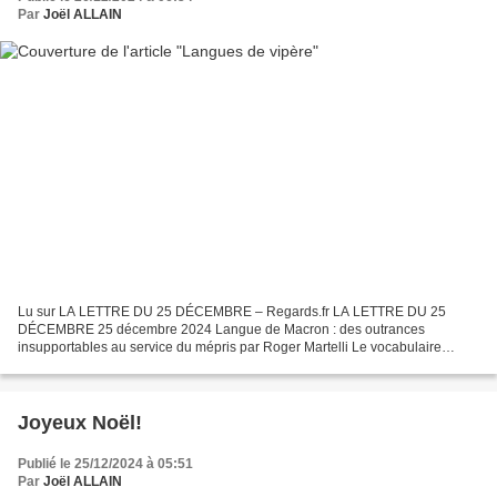
Par
Joël ALLAIN
Lu sur LA LETTRE DU 25 DÉCEMBRE – Regards.fr LA LETTRE DU 25
DÉCEMBRE 25 décembre 2024 Langue de Macron : des outrances
insupportables au service du mépris par Roger Martelli Le vocabulaire
parfois ordurier et insultant du Président est choquant. Et il...
Joyeux Noël!
Publié le 25/12/2024 à 05:51
Par
Joël ALLAIN