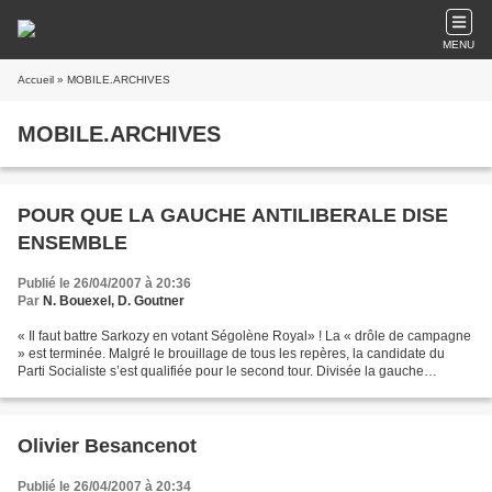
MENU
Accueil
» MOBILE.ARCHIVES
MOBILE.ARCHIVES
POUR QUE LA GAUCHE ANTILIBERALE DISE
ENSEMBLE
Publié le 26/04/2007 à 20:36
Par
N. Bouexel, D. Goutner
« Il faut battre Sarkozy en votant Ségolène Royal» ! La « drôle de campagne
» est terminée. Malgré le brouillage de tous les repères, la candidate du
Parti Socialiste s’est qualifiée pour le second tour. Divisée la gauche
antilibérale n’a pu s’imposer...
Olivier Besancenot
Publié le 26/04/2007 à 20:34