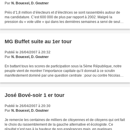
Par
N. Bouexel, D. Goutner
Près d’1,8 million d’électeurs et d’électrices se sont rassemblés autour de
ma candidature. C’est 600 000 de plus par rapport à 2002. Malgré la
pression du « vote utile » qui dans les dernières semaines a servi de seul
programme à la campagne de Ségolène...
MG Buffet suite au 1er tour
Publié le 26/04/2007 à 20:32
Par
N. Bouexel, D. Goutner
En battant tous les scores de participation sous la 5ème République, notre
peuple vient de montrer l’importance capitale qu’il donnait à ce scrutin
manifestement dominé par une question centrale : pour ou contre Nicolas
Sarkozy. Exacerbé par le présidentialisme...
José Bové-soir 1 er tour
Publié le 26/04/2007 à 20:30
Par
N. Bouexel, D. Goutner
Je remercie les centaines de milliers de citoyennes et de citoyens qui ont fait
le choix du rassemblement de la gauche alternative et écologiste. Ce
résultat n’est pas à la hauteur de nos espérances mais, en quelques