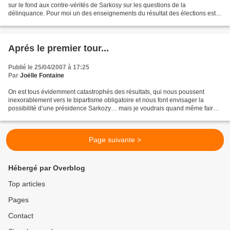
sur le fond aux contre-vérités de Sarkosy sur les questions de la
délinquance. Pour moi un des enseignements du résultat des élections est
que l’on n’a pas su ou pu se faire entendre...
Aprés le premier tour...
Publié le 25/04/2007 à 17:25
Par
Joëlle Fontaine
On est tous évidemment catastrophés des résultats, qui nous poussent
inexorablement vers le bipartisme obligatoire et nous font envisager la
possibilité d’une présidence Sarkozy… mais je voudrais quand même faire
deux remarques : 1/ Les présidentielles...
Page suivante >
Hébergé par Overblog
Top articles
Pages
Contact