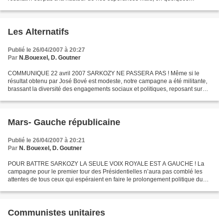
semaines de campagne, un élan unitaire...
Les Alternatifs
Publié le 26/04/2007 à 20:27
Par
N.Bouexel, D. Goutner
COMMUNIQUE 22 avril 2007 SARKOZY NE PASSERA PAS ! Même si le
résultat obtenu par José Bové est modeste, notre campagne a été militante,
brassant la diversité des engagements sociaux et politiques, reposant sur
l'intervention, souvent pour la première...
Mars- Gauche républicaine
Publié le 26/04/2007 à 20:21
Par
N. Bouexel, D. Goutner
POUR BATTRE SARKOZY LA SEULE VOIX ROYALE EST A GAUCHE ! La
campagne pour le premier tour des Présidentielles n’aura pas comblé les
attentes de tous ceux qui espéraient en faire le prolongement politique du
non au TCE et des mobilisations sociales qui...
Communistes unitaires