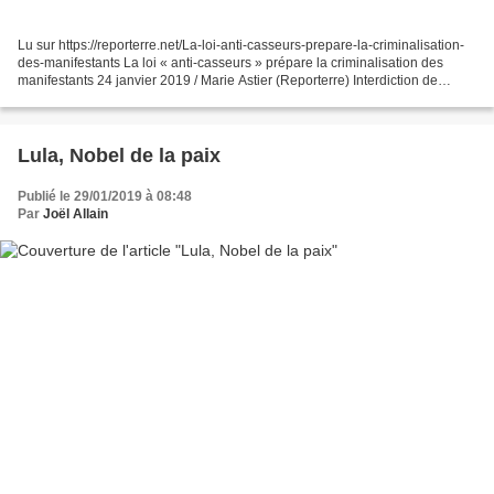
Lu sur https://reporterre.net/La-loi-anti-casseurs-prepare-la-criminalisation-
des-manifestants La loi « anti-casseurs » prépare la criminalisation des
manifestants 24 janvier 2019 / Marie Astier (Reporterre) Interdiction de
manifester, fichier des « casseurs...
Lula, Nobel de la paix
Publié le 29/01/2019 à 08:48
Par
Joël Allain