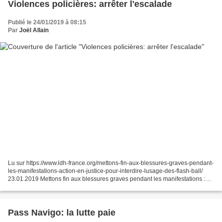
Violences policières: arrêter l'escalade
Publié le 24/01/2019 à 08:15
Par
Joël Allain
Lu sur https://www.ldh-france.org/mettons-fin-aux-blessures-graves-pendant-
les-manifestations-action-en-justice-pour-interdire-lusage-des-flash-ball/
23.01.2019 Mettons fin aux blessures graves pendant les manifestations :
action en justice pour interdire...
Pass Navigo: la lutte paie