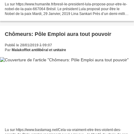
Lu sur https://www.humanite.fr/bresil-le-president-lula-propose-pour-etre-le-
nobel-de-la-paix-667064 Brésil. Le président Lula proposé pour être le
Nobel de la paix Mardi, 29 Janvier, 2019 Lina Sankari Près d’un demi-million
de personnes ont déjà signé...
Chômeurs: Pôle Emploi aura tout pouvoir
Publié le 28/01/2019 à 09:07
Par
Malakoffiot antilibéral et unitaire
Lu sur https://www.bastamag.net/Cela-va-vraiment-etre-tres-violent-des-