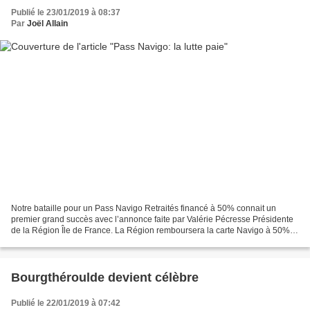
Publié le 23/01/2019 à 08:37
Par
Joël Allain
Notre bataille pour un Pass Navigo Retraités financé à 50% connait un
premier grand succès avec l’annonce faite par Valérie Pécresse Présidente
de la Région Île de France. La Région remboursera la carte Navigo à 50%
d’ici la fin de l’année pour les seniors....
Bourgthéroulde devient célèbre
Publié le 22/01/2019 à 07:42