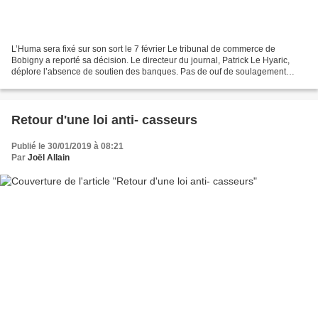
L’Huma sera fixé sur son sort le 7 février Le tribunal de commerce de
Bobigny a reporté sa décision. Le directeur du journal, Patrick Le Hyaric,
déplore l’absence de soutien des banques. Pas de ouf de soulagement
encore pour les quelque 200 salariés de...
Retour d'une loi anti- casseurs
Publié le 30/01/2019 à 08:21
Par
Joël Allain