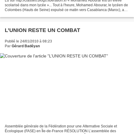
Lu sur http://classes.blogs.liberation.fr/ « Mohamed Abourar est un élève
scolarisé dans mon lycée »... Tout à l'heure, Mohamed Abourar, le lycéen de
Colombes (Hauts de Seine) expulsé ce matin vers Casablanca (Maroc), a
envoyé un texto aux enseignants...
L’UNION RESTE UN COMBAT
Publié le 24/01/2010 à 08:23
Par
Gérard Badéyan
Assemblée générale de la Fédération pour une Alternative Sociale et
Écologique (FASE) en Île-de-France RÉSOLUTION L’assemblée des