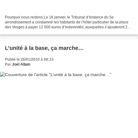
Pourquoi nous restons Le 18 janvier, le Tribunal d’Instance du 5e
arrondissement a condamné les habitants de l’hôtel particulier de la place
des Vosges à payer 12 000 euros d’indemnités, auxquelles s’ajouteront 25
000 euros par mois d’occupation supplémentaire....
L’unité à la base, ça marche…
Publié le 26/01/2010 à 08:33
Par
Joël Allain