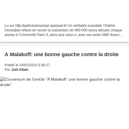
Lu sur http://patrickalexanian.typepad.fr/ Un véritable scandale ! Patrick
Devedjian refuse de verser la subvention de 900 000 euros alloués chaque
année à l’Université Paris X, alors que celui-ci, avec ses amis UMP, finance
le pôle privé Léonard De Vinci...
A Malakoff: une bonne gauche contre la droite
Publié le 29/01/2010 à 08:17
Par
Joël Allain