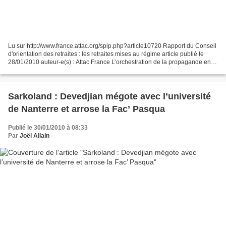
Lu sur http://www.france.attac.org/spip.php?article10720 Rapport du Conseil
d'orientation des retraites : les retraites mises au régime article publié le
28/01/2010 auteur-e(s) : Attac France L’orchestration de la propagande en
faveur d’une nouvelle réforme...
Sarkoland : Devedjian mégote avec l’université
de Nanterre et arrose la Fac’ Pasqua
Publié le 30/01/2010 à 08:33
Par
Joël Allain