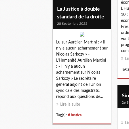
écon
La Justice à double
L'Hu
10 :
standard de la droite
écon
28 Septembre 2025
Près
ordi
vont
Lu sur Aurélien Martini : « Il
prog
n’y a aucun acharnement sur
comp
Nicolas Sarkozy » -
Li
L'Humanité Aurélien Martini
: « Il n’y a aucun
Tag(s
acharnement sur Nicolas
Sarkozy » Le secrétaire
général adjoint de l’Union
syndicale des magistrats,
Sin
répond aux questions de...
26 S
Lire la suite
Tag(s) :
#Justice
Li