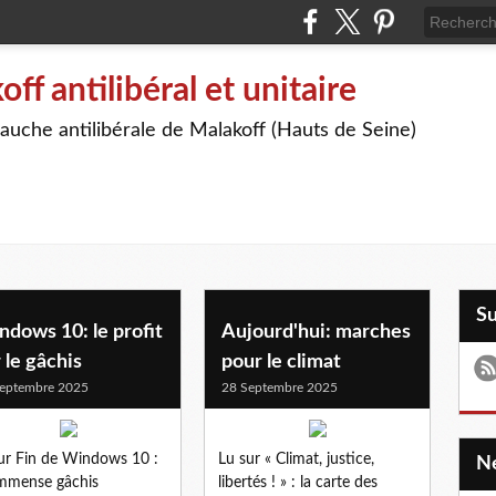
off antilibéral et unitaire
auche antilibérale de Malakoff (Hauts de Seine)
S
dows 10: le profit
Aujourd'hui: marches
 le gâchis
pour le climat
eptembre 2025
28 Septembre 2025
ur Fin de Windows 10 :
Lu sur « Climat, justice,
mmense gâchis
libertés ! » : la carte des