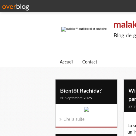
malak
Blog de g
Accueil
Contact
Bientôt Rachida?
Win
30 Septembre 2025
par
29 S
Lire la suite
Lu s
un i