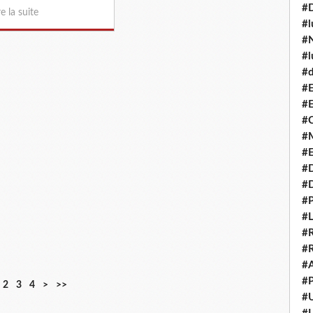
#
re la suite
#l
#N
#l
#d
#E
#E
#C
#M
#
#
#
#P
#L
#R
#R
#A
#P
2
3
4
>
>>
#U