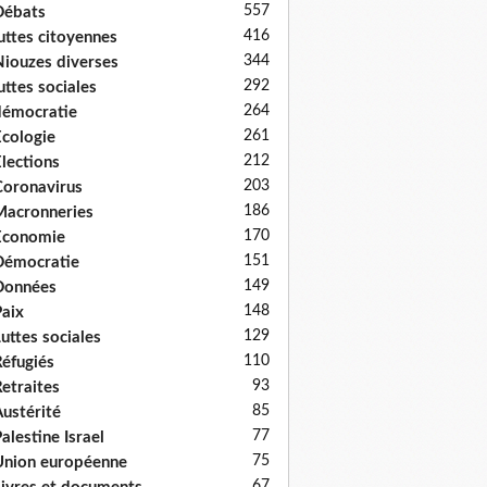
557
Débats
416
uttes citoyennes
344
iouzes diverses
292
uttes sociales
264
émocratie
261
cologie
212
lections
203
oronavirus
186
acronneries
170
Economie
151
Démocratie
149
Données
148
aix
129
uttes sociales
110
éfugiés
93
etraites
85
ustérité
77
alestine Israel
75
nion européenne
67