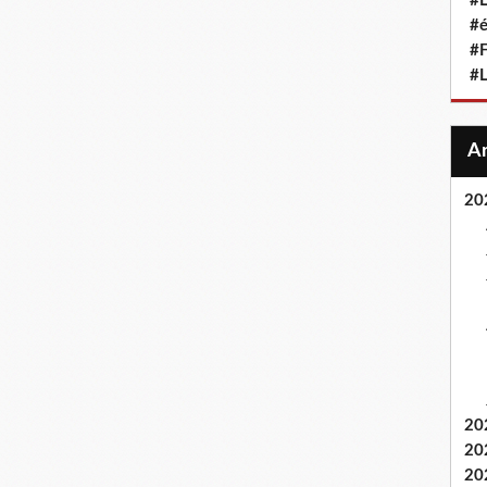
#L
#
#F
#
20
20
20
20