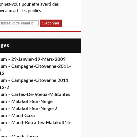
nnez-vous pour être averti des
veaux articles publiés.
Pages
bum - 29-Janvier-19-Mars-2009
bum - Campagne-Citoyenne-2011-
12
bum - Campagne-Citoyenne 2011
12-2
bum - Cartes-De-Voeux-Militantes
bum - Malakoff-Sur-Neige
bum - Malakoff-Sur-Neige-2
bum - Manif Gaza
bum - Manif-Retraites-Malakoff15-
t.
bum - Manifs-Insee