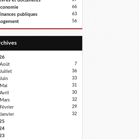
ivres et documents
66
économie
63
inances publiques
56
Logement
Archives
26
7
Août
36
Juillet
33
Juin
31
Mai
30
Avril
32
Mars
29
Février
32
Janvier
25
24
23