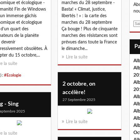
omique et écologique -
marches du 28 septembre -
Abo
manité Fin de Windows
Basta! « Climat, justice,
nou
 un immense gâchis
libertés ! » : la carte des
omique et écologique
marches du 28 septembre
E
 d’un quart des
Ça bouge ! Plus de cinquante
m
nateurs de la planète
marches des résistances sont
a
 devenir
prévues dans toute la France
i
ressivement obsolètes. À
le dimanche...
l
ter du 15 octobre,...
Lire la suite
Al
re la suite
Al
20
) :
#Ecologie
Al
2 octobre, on
20
accélère!
Al
27 Septembre 2025
g - Sing
Al
Al
eptembre 2025
Al
Lire la suite
Al
Oc
re la suite
Al