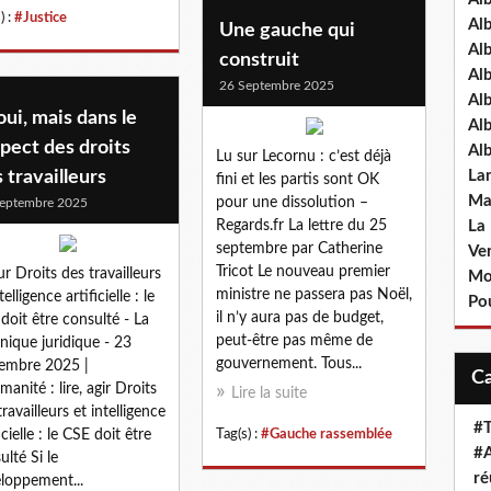
) :
#Justice
Al
Une gauche qui
Al
construit
Al
26 Septembre 2025
Al
oui, mais dans le
Al
pect des droits
Al
Lu sur Lecornu : c’est déjà
 travailleurs
La
fini et les partis sont OK
Ma
pour une dissolution –
eptembre 2025
Regards.fr La lettre du 25
La
septembre par Catherine
Ve
Tricot Le nouveau premier
ur Droits des travailleurs
Mo
ministre ne passera pas Noël,
telligence artificielle : le
Pou
il n’y aura pas de budget,
doit être consulté - La
peut-être pas même de
nique juridique - 23
gouvernement. Tous...
embre 2025 |
manité : lire, agir Droits
Lire la suite
ravailleurs et intelligence
#T
icielle : le CSE doit être
Tag(s) :
#Gauche rassemblée
#A
ulté Si le
ré
loppement...