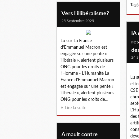
Tag(s
Vers l'illibéralisme?
25 Septembre 2025
IA 
Lu sur La France
res
d’Emmanuel Macron est
des
engagée sur une pente «
24 S
illibérale », alertent plusieurs
ONG pour les droits de
l’Homme - L'Humanité La
Lu s
France d’Emmanuel Macron
et in
est engagée sur une pente «
CSE 
illibérale », alertent plusieurs
chro
ONG pour les droits de...
sept
Lire la suite
L'Hu
des t
artif
cons
Arnault contre
déve