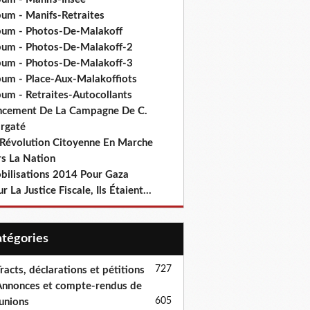
bum - Manifs-Retraites
bum - Photos-De-Malakoff
bum - Photos-De-Malakoff-2
bum - Photos-De-Malakoff-3
bum - Place-Aux-Malakoffiots
bum - Retraites-Autocollants
ncement De La Campagne De C.
rgaté
 Révolution Citoyenne En Marche
rs La Nation
bilisations 2014 Pour Gaza
r La Justice Fiscale, Ils Étaient...
Catégories
727
racts, déclarations et pétitions
nnonces et compte-rendus de
605
unions