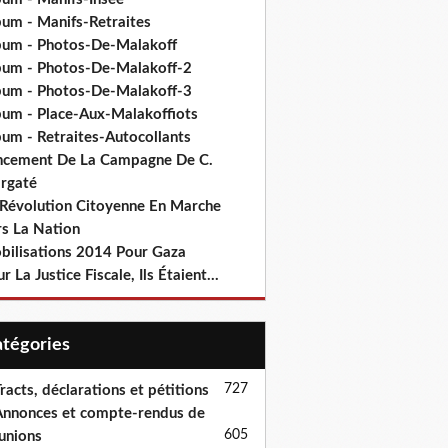
bum - Manifs-Retraites
bum - Photos-De-Malakoff
bum - Photos-De-Malakoff-2
bum - Photos-De-Malakoff-3
bum - Place-Aux-Malakoffiots
bum - Retraites-Autocollants
ncement De La Campagne De C.
rgaté
 Révolution Citoyenne En Marche
rs La Nation
bilisations 2014 Pour Gaza
r La Justice Fiscale, Ils Étaient...
Catégories
727
racts, déclarations et pétitions
nnonces et compte-rendus de
605
unions