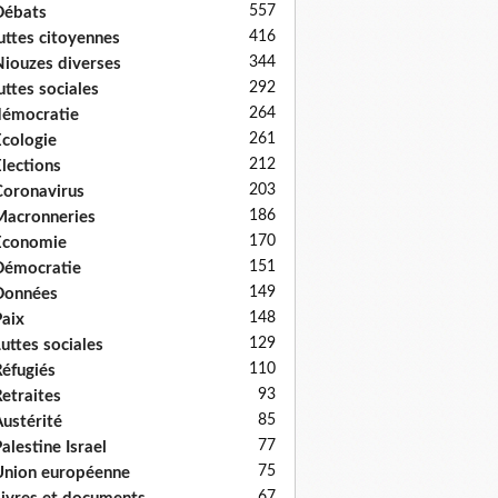
557
Débats
416
uttes citoyennes
344
iouzes diverses
292
uttes sociales
264
émocratie
261
cologie
212
lections
203
oronavirus
186
acronneries
170
Economie
151
Démocratie
149
Données
148
aix
129
uttes sociales
110
éfugiés
93
etraites
85
ustérité
77
alestine Israel
75
nion européenne
67