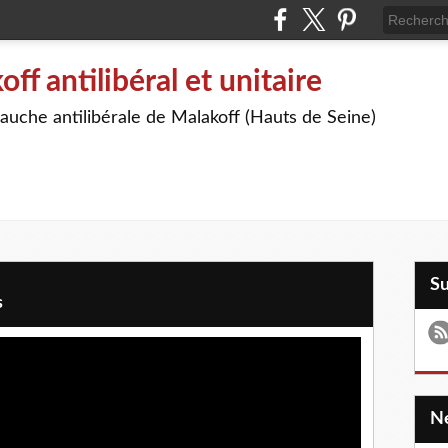
off antilibéral et unitaire
auche antilibérale de Malakoff (Hauts de Seine)
S
s