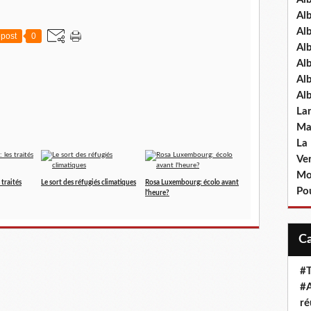
Al
Al
post
0
Al
Al
Al
Al
La
Ma
La
Ve
Mo
 traités
Le sort des réfugiés climatiques
Rosa Luxembourg: écolo avant
Pou
l'heure?
#T
#A
ré