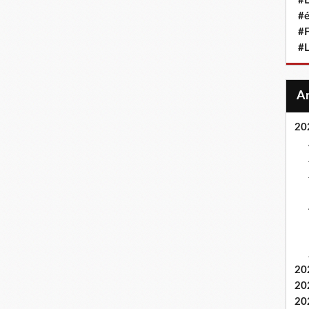
#L
#
#F
#
20
20
20
20