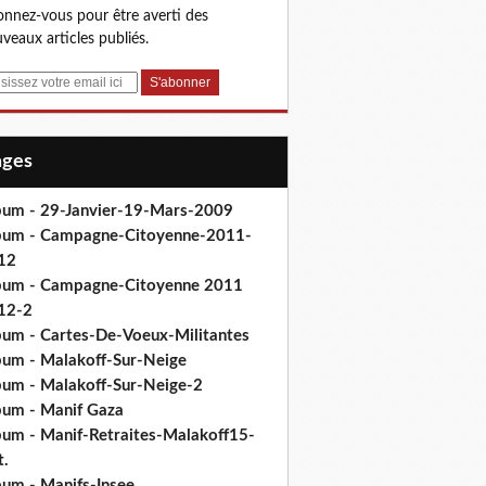
nnez-vous pour être averti des
veaux articles publiés.
Pages
bum - 29-Janvier-19-Mars-2009
bum - Campagne-Citoyenne-2011-
12
bum - Campagne-Citoyenne 2011
12-2
bum - Cartes-De-Voeux-Militantes
bum - Malakoff-Sur-Neige
bum - Malakoff-Sur-Neige-2
bum - Manif Gaza
bum - Manif-Retraites-Malakoff15-
t.
bum - Manifs-Insee