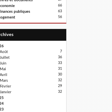
ivres et documents
66
économie
63
inances publiques
56
Logement
Archives
26
7
Août
36
Juillet
33
Juin
31
Mai
30
Avril
32
Mars
29
Février
32
Janvier
25
24
23