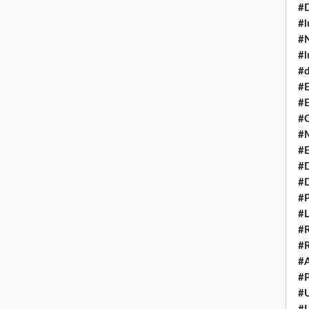
#
#l
#N
#l
#d
#E
#E
#C
#M
#
#
#
#P
#L
#R
#R
#A
#P
#U