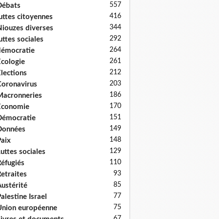
557
Débats
416
uttes citoyennes
344
iouzes diverses
292
uttes sociales
264
émocratie
261
cologie
212
lections
203
oronavirus
186
acronneries
170
Economie
151
Démocratie
149
Données
148
aix
129
uttes sociales
110
éfugiés
93
etraites
85
ustérité
77
alestine Israel
75
nion européenne
67