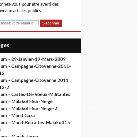
nnez-vous pour être averti des
veaux articles publiés.
Pages
bum - 29-Janvier-19-Mars-2009
bum - Campagne-Citoyenne-2011-
12
bum - Campagne-Citoyenne 2011
12-2
bum - Cartes-De-Voeux-Militantes
bum - Malakoff-Sur-Neige
bum - Malakoff-Sur-Neige-2
bum - Manif Gaza
bum - Manif-Retraites-Malakoff15-
t.
bum - Manifs-Insee