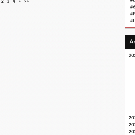
#L
2
3
4
>
>>
#
#F
#
20
20
20
20