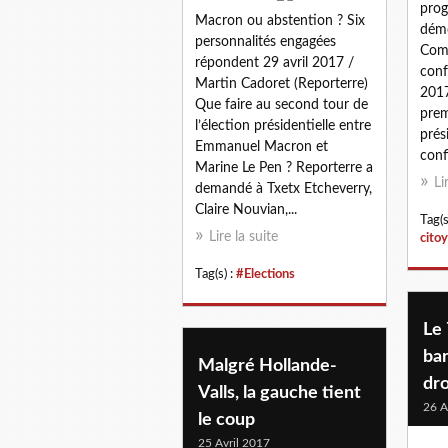
prog
Macron ou abstention ? Six
démo
personnalités engagées
Comm
répondent 29 avril 2017 /
conf
Martin Cadoret (Reporterre)
2017
Que faire au second tour de
prem
l’élection présidentielle entre
prés
Emmanuel Macron et
conf
Marine Le Pen ? Reporterre a
Li
demandé à Txetx Etcheverry,
Claire Nouvian,...
Tag(s
Lire la suite
cito
Tag(s) :
#Elections
Le 
bar
Malgré Hollande-
dro
Valls, la gauche tient
26 A
le coup
25 Avril 2017