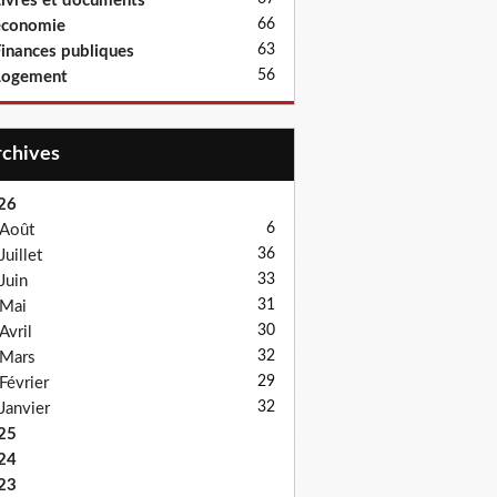
ivres et documents
66
économie
63
inances publiques
56
Logement
Archives
26
6
Août
36
Juillet
33
Juin
31
Mai
30
Avril
32
Mars
29
Février
32
Janvier
25
24
23