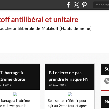
off antilibéral et unitaire
auche antilibérale de Malakoff (Hauts de Seine)
S
T: barrage à
P. Leclerc: ne pas
xtrême droite
prendre le risque FN
vril 2017
28 Avril 2017
e barrage à l’extrême
Se disputer, réfléchir pour
te et lutter pour le
agir au 2eme tour et après