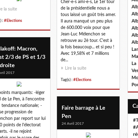
Cher-e-s ami-e-s, Le 1er tour
Al
de la présidentielle nous a
re la suite
Al
tous laissé un goût très amer.
) :
#Elections
Al
Il aura manqué un peu plus
de 600.000 voix pour que
Al
Jean-Luc Mélenchon se
Al
retrouve au 2è tour. C'est à
Al
la fois beaucoup... et si peu !
lakoff: Macron,
La
Avec 19,58% et 7 millions
Ma
st 2/3 de PS et 1/3
de...
La
droite
Lire la suite
Ve
vril 2017
Mo
Tag(s) :
#Elections
Pou
points marquants: -léger
l de Le Pen, à l'encontre
a tendance nationale; -
Faire barrage à Le
se progression de
Pen
nchon par report sur lui
#T
24 Avril 2017
0 points de l'électorat
#A
rts. -il ne rejoint
ré
efois pas le score des