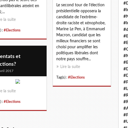
#
Le second tour de l'élection
 antilibérales atteint en
#l
présidentielle opposera la
;...
#N
candidate de l’extrême-
re la suite
#l
droite raciste et xénophobe,
Marine Le Pen, à Emmanuel
#d
) :
#Elections
Macron, candidat que les
#E
milieux financiers se sont
#E
choisi pour amplifier les
#C
politiques libérales dont
#M
entats et
notre pays souffre...
#
ctions?
Lire la suite
#
vril 2017
#
Tag(s) :
#Elections
#P
#L
re la suite
#R
#R
) :
#Elections
#A
#P
#U