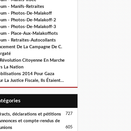
bum - Manifs-Retraites
bum - Photos-De-Malakoff
bum - Photos-De-Malakoff-2
bum - Photos-De-Malakoff-3
bum - Place-Aux-Malakoffiots
bum - Retraites-Autocollants
ncement De La Campagne De C.
rgaté
 Révolution Citoyenne En Marche
rs La Nation
bilisations 2014 Pour Gaza
r La Justice Fiscale, Ils Étaient...
Catégories
727
racts, déclarations et pétitions
nnonces et compte-rendus de
605
unions