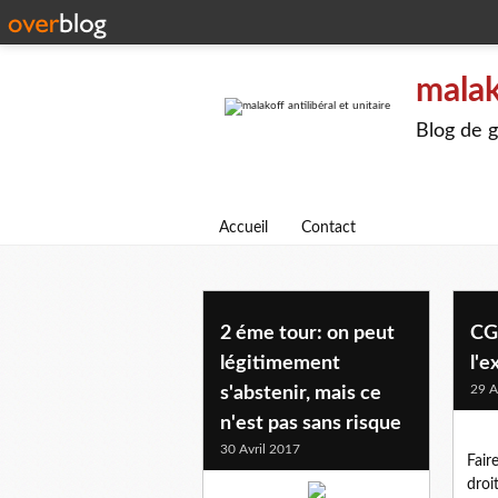
malak
Blog de g
Accueil
Contact
2 éme tour: on peut
CG
légitimement
l'e
29 A
s'abstenir, mais ce
n'est pas sans risque
30 Avril 2017
Fair
droi