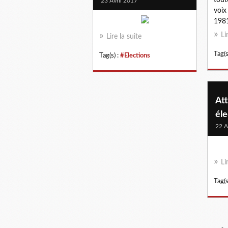
23 Avril 2017
voix
1981
Li
Lire la suite
Tag(s
Tag(s) :
#Elections
Att
éle
22 A
Li
Tag(s