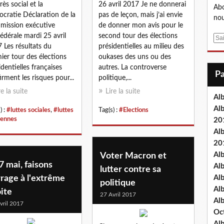
rès social et la
26 avril 2017 Je ne donnerai
Abo
cratie Déclaration de la
pas de leçon, mais j’ai envie
nou
ission exécutive
de donner mon avis pour le
édérale mardi 25 avril
second tour des élections
E
 Les résultats du
présidentielles au milieu des
m
ier tour des élections
oukases des uns ou des
a
identielles françaises
autres. La controverse
i
irment les risques pour...
politique,...
l
re la suite
Lire la suite
Al
Al
) :
#luttes sociales
,
#luttes
Tag(s) :
#Elections
yennes
20
Al
20
Al
Voter Macron et
7 mai, faisons
Al
lutter contre sa
rage à l'extrême
Al
politique
Al
ite
27 Avril 2017
Al
vril 2017
Oc
Al