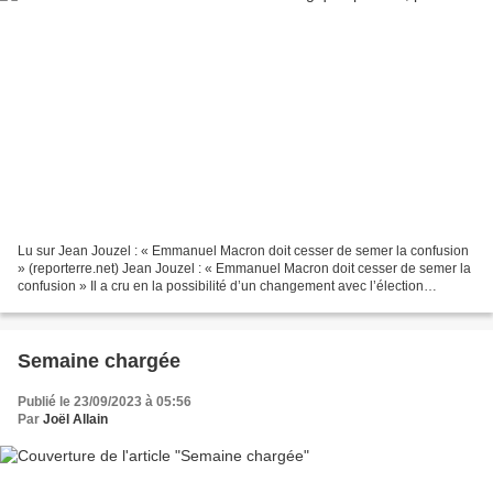
Lu sur Jean Jouzel : « Emmanuel Macron doit cesser de semer la confusion
» (reporterre.net) Jean Jouzel : « Emmanuel Macron doit cesser de semer la
confusion » Il a cru en la possibilité d’un changement avec l’élection
d’Emmanuel Macron, il en est revenu....
Semaine chargée
Publié le 23/09/2023 à 05:56
Par
Joël Allain