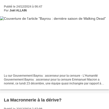
Publié le 24/12/2024 à 06:47
Par
Joël ALLAIN
Lu sur Gouvernement Bayrou : ascenseur pour la censure - L'Humanité
Gouvernement Bayrou : ascenseur pour la censure Emmanuel Macron a
nommé, ce lundi 23 décembre, une équipe quasi inchangée par rapport à
celle de Michel Barnier ou des précédentes. Le...
La Macronnerie à la dérive?
Publié le 23/12/2024 à 07:09