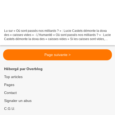
Lu sur « Où sont passés nos milliards ? » : Lucie Castets démonte la doxa
des « caisses vides » - L'Humanité « Où sont passés nos milliards ? » : Lucie
Castets démonte la doxa des « caisses vides » Si les caisses sont vides,
c’est le fait des gouvernements...
Page suivante >
Hébergé par Overblog
Top articles
Pages
Contact
Signaler un abus
C.G.U.