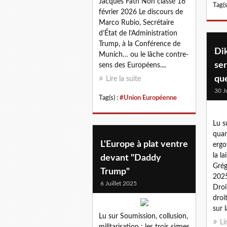
Jacques Fath Non classé 16
Tag(s
février 2026 Le discours de
Marco Rubio, Secrétaire
d’État de l’Administration
Trump, à la Conférence de
Dik
Munich… ou le lâche contre-
ser
sens des Européens....
qu
Lire la suite
30 J
Tag(s) :
#Union Européenne
Lu s
quan
L'Europe à plat ventre
ergo
la la
devant "Daddy
Grég
Trump"
2025
6 Juillet 2025
Droi
droi
sur l
Lu sur Soumission, collusion,
Li
militarisation : les trois signes