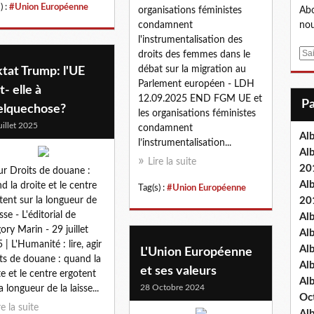
) :
#Union Européenne
organisations féministes
Abo
condamnent
nou
l'instrumentalisation des
E
droits des femmes dans le
m
débat sur la migration au
tat Trump: l'UE
a
Parlement européen - LDH
t- elle à
i
12.09.2025 END FGM UE et
elquechose?
l
les organisations féministes
uillet 2025
condamnent
Al
l’instrumentalisation...
Al
Lire la suite
20
ur Droits de douane :
Al
d la droite et le centre
Tag(s) :
#Union Européenne
tent sur la longueur de
20
isse - L'éditorial de
Al
ory Marin - 29 juillet
Al
 | L'Humanité : lire, agir
Al
L'Union Européenne
ts de douane : quand la
Al
et ses valeurs
te et le centre ergotent
Al
28 Octobre 2024
a longueur de la laisse...
Oc
re la suite
Al