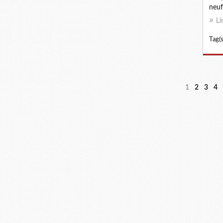
neuf.
Li
Tag(s
1
2
3
4