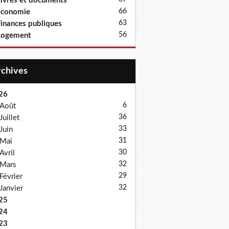
ivres et documents
66
économie
63
inances publiques
56
Logement
Archives
26
6
Août
36
Juillet
33
Juin
31
Mai
30
Avril
32
Mars
29
Février
32
Janvier
25
24
23