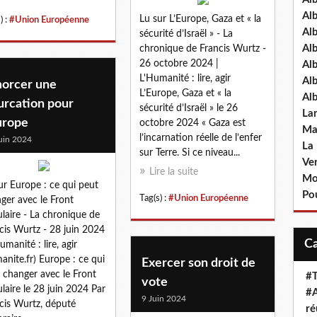
Al
Lu sur L’Europe, Gaza et « la
) :
#Union Européenne
Al
sécurité d’Israël » - La
Al
chronique de Francis Wurtz -
26 octobre 2024 |
Al
L'Humanité : lire, agir
Al
orcer une
L’Europe, Gaza et « la
Al
urcation pour
sécurité d’Israël » le 26
La
urope
octobre 2024 « Gaza est
Ma
l’incarnation réelle de l’enfer
uin 2024
La
sur Terre. Si ce niveau...
Ve
Lire la suite
Mo
ur Europe : ce qui peut
Pou
Tag(s) :
#Union Européenne
ger avec le Front
laire - La chronique de
cis Wurtz - 28 juin 2024
umanité : lire, agir
anite.fr) Europe : ce qui
Exercer son droit de
 changer avec le Front
#T
vote
laire le 28 juin 2024 Par
#A
9 Juin 2024
cis Wurtz, député
ré