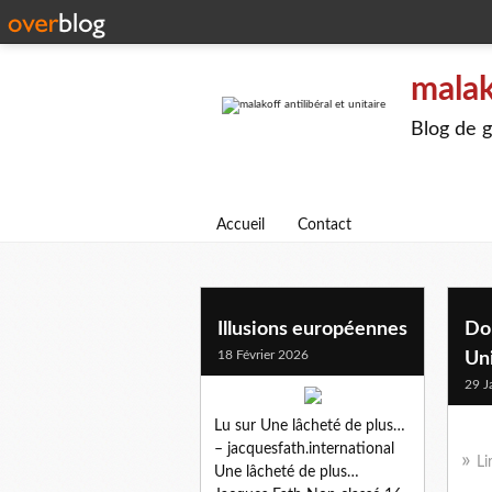
malak
Blog de g
Accueil
Contact
union europeenne
Illusions européennes
Do
18 Février 2026
Un
29 J
Lu sur Une lâcheté de plus…
– jacquesfath.international
Li
Une lâcheté de plus…