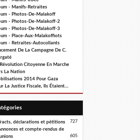
bum - Manifs-Retraites
bum - Photos-De-Malakoff
bum - Photos-De-Malakoff-2
bum - Photos-De-Malakoff-3
bum - Place-Aux-Malakoffiots
bum - Retraites-Autocollants
ncement De La Campagne De C.
rgaté
 Révolution Citoyenne En Marche
rs La Nation
bilisations 2014 Pour Gaza
r La Justice Fiscale, Ils Étaient...
Catégories
727
racts, déclarations et pétitions
nnonces et compte-rendus de
605
unions