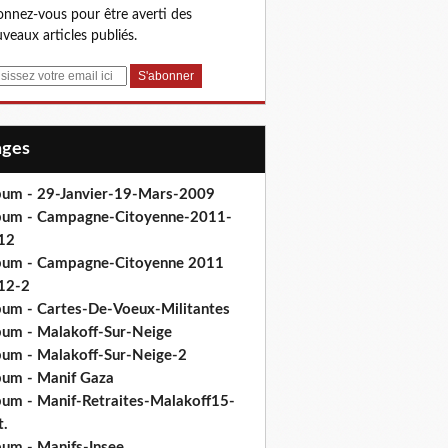
nnez-vous pour être averti des
veaux articles publiés.
Pages
bum - 29-Janvier-19-Mars-2009
bum - Campagne-Citoyenne-2011-
12
bum - Campagne-Citoyenne 2011
12-2
bum - Cartes-De-Voeux-Militantes
bum - Malakoff-Sur-Neige
bum - Malakoff-Sur-Neige-2
bum - Manif Gaza
bum - Manif-Retraites-Malakoff15-
t.
bum - Manifs-Insee