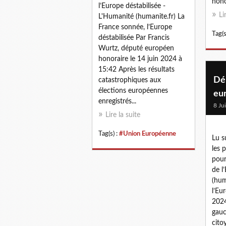
hono
l’Europe déstabilisée -
Li
L'Humanité (humanite.fr) La
France sonnée, l’Europe
Tag(s
déstabilisée Par Francis
Wurtz, député européen
honoraire le 14 juin 2024 à
15:42 Après les résultats
Dé
catastrophiques aux
élections européennes
eu
enregistrés...
8 Ju
Lire la suite
Tag(s) :
#Union Européenne
Lu s
les 
pour
de l
(hum
l’Eu
2024
gauc
cito