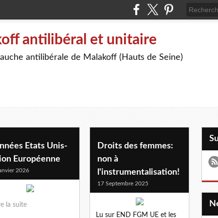
off antilibéral et unitaire
auche antilibérale de Malakoff (Hauts de Seine)
S
nnées Etats Unis-
Droits des femmes:
ion Européenne
non à
anvier 2026
l'instrumentalisation!
17 Septembre 2025
re la suite
Lu sur END FGM UE et les