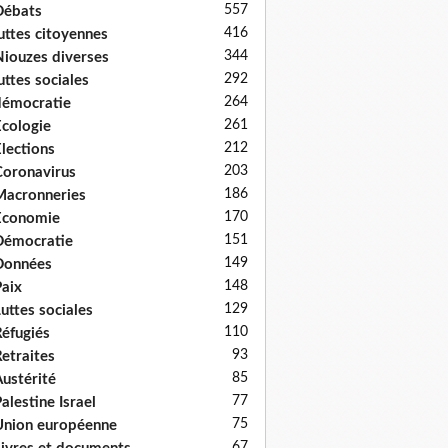
557
Débats
416
uttes citoyennes
344
iouzes diverses
292
uttes sociales
264
émocratie
261
cologie
212
lections
203
oronavirus
186
acronneries
170
Economie
151
Démocratie
149
Données
148
aix
129
uttes sociales
110
éfugiés
93
etraites
85
ustérité
77
alestine Israel
75
nion européenne
67