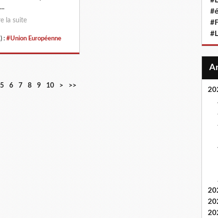
#L
..
#
re la suite
#F
#
) :
#Union Européenne
5
6
7
8
9
10
>
>>
20
20
20
20