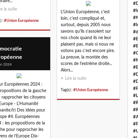
raire...
#
re la suite
#l
L'Union Européenne, c'est
#N
loin, c'est compliqué et,
) :
#Union Européenne
#l
surtout, depuis 2005 nous
savons qu'ils s'assoient sur
#d
nos choix quand ils ne leur
#E
plaisent pas, mais si nous ne
#E
mocratie
votons pas c'est encore pire.
#C
ropéenne
La preuve, la montée des
#M
scores de l'extrême droite...
in 2024
#
Alors...
#
Lire la suite
#
ur Européennes 2024 :
#P
Tag(s) :
#Union Européenne
propositions de la gauche
#L
 rapprocher les citoyens
#R
’Europe - L'Humanité
#R
anite.fr) Des idées pour
rope #4. Européennes
#A
 : les propositions de la
#P
he pour rapprocher les
#U
yens de l’Europe Dix-