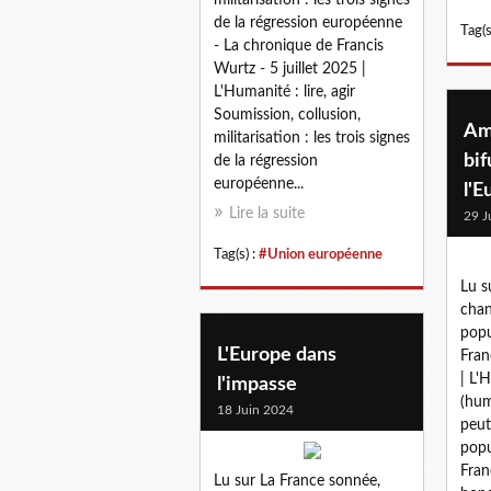
de la régression européenne
Tag(s
- La chronique de Francis
Wurtz - 5 juillet 2025 |
L'Humanité : lire, agir
Soumission, collusion,
Am
militarisation : les trois signes
bif
de la régression
européenne...
l'E
Lire la suite
29 J
Tag(s) :
#Union européenne
Lu s
chan
popu
L'Europe dans
Fran
| L'H
l'impasse
(hum
18 Juin 2024
peut
popu
Fran
Lu sur La France sonnée,