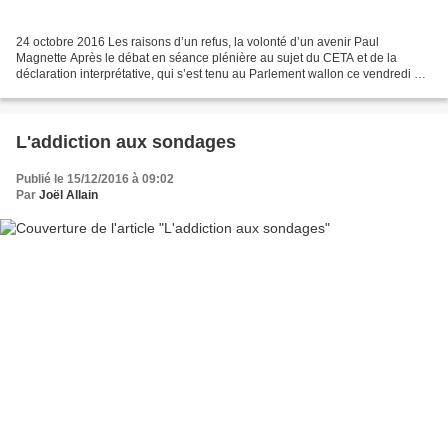
24 octobre 2016 Les raisons d’un refus, la volonté d’un avenir Paul
Magnette Après le débat en séance plénière au sujet du CETA et de la
déclaration interprétative, qui s’est tenu au Parlement wallon ce vendredi 14
octobre, Paul Magnette a pris la parole...
L'addiction aux sondages
Publié le 15/12/2016 à 09:02
Par
Joël Allain