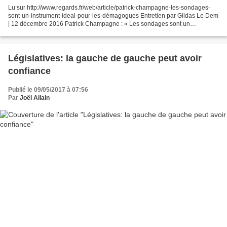
Lu sur http://www.regards.fr/web/article/patrick-champagne-les-sondages-
sont-un-instrument-ideal-pour-les-démagogues Entretien par Gildas Le Dem
| 12 décembre 2016 Patrick Champagne : « Les sondages sont un
instrument idéal pour les démagogues » Les victoires...
Législatives: la gauche de gauche peut avoir
confiance
Publié le 09/05/2017 à 07:56
Par
Joël Allain