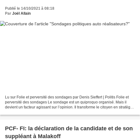
Publié le 14/10/2021 à 08:18
Par
Joël Allain
Lu sur Folie et perversité des sondages par Denis Sieffert | Politis Folie et
perversité des sondages Le sondage est un quiproquo organisé. Mais il
devient un facteur agissant sur l’opinion. Il transforme le citoyen en stratège,
et l’encourage au « vote...
PCF- FI: la déclaration de la candidate et de son
suppléant à Malakoff