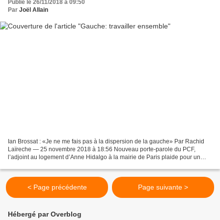
Publié le 26/11/2018 à 09:50
Par
Joël Allain
Ian Brossat : «Je ne me fais pas à la dispersion de la gauche» Par Rachid
Laïreche — 25 novembre 2018 à 18:56 Nouveau porte-parole du PCF,
l’adjoint au logement d’Anne Hidalgo à la mairie de Paris plaide pour un
rassemblement au-delà de son parti en vue...
< Page précédente
Page suivante >
Hébergé par Overblog