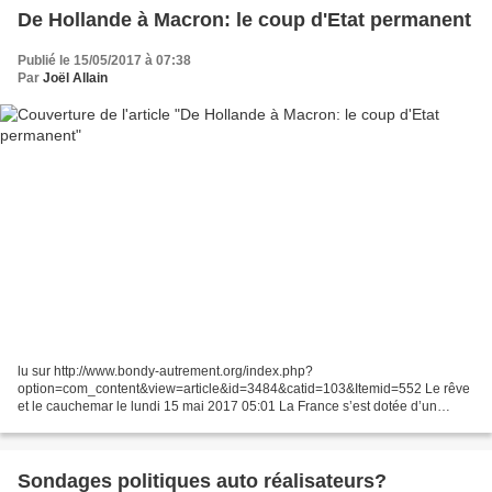
De Hollande à Macron: le coup d'Etat permanent
Publié le 15/05/2017 à 07:38
Par
Joël Allain
lu sur http://www.bondy-autrement.org/index.php?
option=com_content&view=article&id=3484&catid=103&Itemid=552 Le rêve
et le cauchemar le lundi 15 mai 2017 05:01 La France s’est dotée d’un
nouveau chef de l’État élu par défaut (18,2 % des électeurs au premier...
Sondages politiques auto réalisateurs?