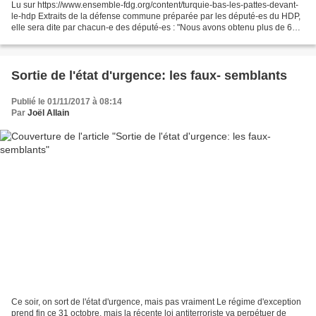
Lu sur https://www.ensemble-fdg.org/content/turquie-bas-les-pattes-devant-
le-hdp Extraits de la défense commune préparée par les député-es du HDP,
elle sera dite par chacun-e des député-es : "Nous avons obtenu plus de 6
millions de voix et dépassé le...
Sortie de l'état d'urgence: les faux- semblants
Publié le 01/11/2017 à 08:14
Par
Joël Allain
Ce soir, on sort de l'état d'urgence, mais pas vraiment Le régime d'exception
prend fin ce 31 octobre, mais la récente loi antiterroriste va perpétuer de