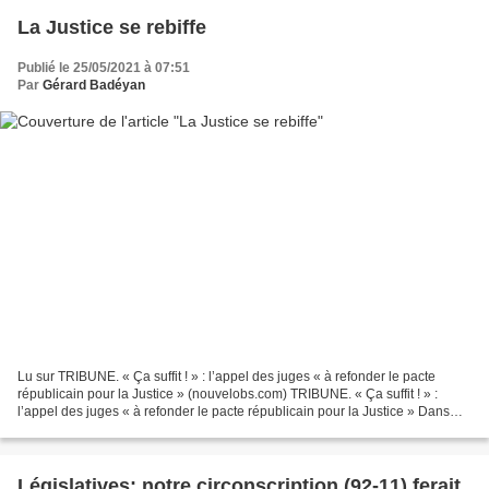
La Justice se rebiffe
Publié le 25/05/2021 à 07:51
Par
Gérard Badéyan
Lu sur TRIBUNE. « Ça suffit ! » : l’appel des juges « à refonder le pacte
républicain pour la Justice » (nouvelobs.com) TRIBUNE. « Ça suffit ! » :
l’appel des juges « à refonder le pacte républicain pour la Justice » Dans
une tribune publiée par L’Obs,...
Législatives: notre circonscription (92-11) ferait