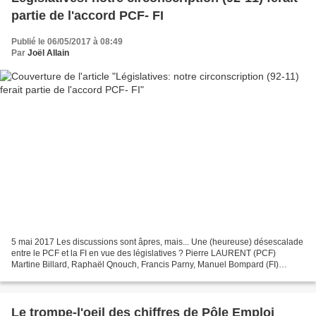
partie de l'accord PCF- FI
Publié le 06/05/2017 à 08:49
Par
Joël Allain
5 mai 2017 Les discussions sont âpres, mais... Une (heureuse) désescalade
entre le PCF et la FI en vue des législatives ? Pierre LAURENT (PCF)
Martine Billard, Raphaël Qnouch, Francis Parny, Manuel Bompard (FI)
Tandis que le torchon brûle entre la FI...
Le trompe-l'oeil des chiffres de Pôle Emploi