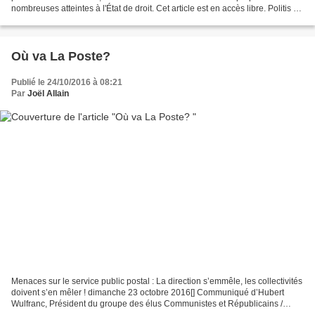
nombreuses atteintes à l'État de droit. Cet article est en accès libre. Politis ne
vit que par ses...
Où va La Poste?
Publié le 24/10/2016 à 08:21
Par
Joël Allain
Menaces sur le service public postal : La direction s’emmêle, les collectivités
doivent s’en mêler ! dimanche 23 octobre 2016[] Communiqué d’Hubert
Wulfranc, Président du groupe des élus Communistes et Républicains /