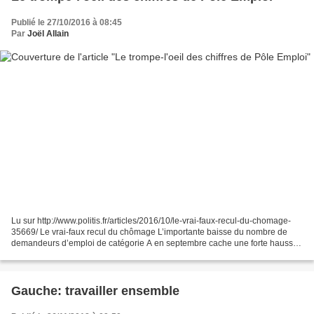
Publié le 27/10/2016 à 08:45
Par
Joël Allain
Lu sur http://www.politis.fr/articles/2016/10/le-vrai-faux-recul-du-chomage-
35669/ Le vrai-faux recul du chômage L’importante baisse du nombre de
demandeurs d’emploi de catégorie A en septembre cache une forte hausse
de la précarité. Avec 66 300 demandeurs...
Gauche: travailler ensemble