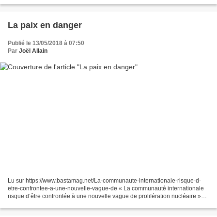
Front de Gauche au Conseil Départemental...
La paix en danger
Publié le 13/05/2018 à 07:50
Par
Joël Allain
Lu sur https://www.bastamag.net/La-communaute-internationale-risque-d-
etre-confrontee-a-une-nouvelle-vague-de « La communauté internationale
risque d’être confrontée à une nouvelle vague de prolifération nucléaire »
par Jean-Marie Collin 11 mai 2018 Le...