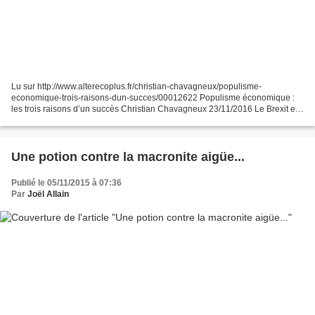
Lu sur http://www.alterecoplus.fr/christian-chavagneux/populisme-
economique-trois-raisons-dun-succes/00012622 Populisme économique :
les trois raisons d’un succès Christian Chavagneux 23/11/2016 Le Brexit et
Trump ont passé la barre. Les pronostics des...
Une potion contre la macronite aigüe...
Publié le 05/11/2015 à 07:36
Par
Joël Allain