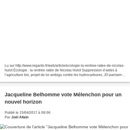
Lu sur http://www.regards.fr/web/article/ecologie-la-rentree-ratee-de-nicolas-
hulot Écologie : la rentrée ratée de Nicolas Hulot Suppression d’aides à
l’agriculture bio, projet de loi ambigu contre les hydrocarbures, JO parisiens,
ratification du CETA…...
Jacqueline Belhomme vote Mélenchon pour un
nouvel horizon
Publié le 15/04/2017 à 08:06
Par
Joël Allain