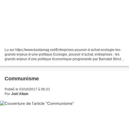
Lu sur https://www.bastamag.net/Entreprises-pouvoir-d-achat-ecologie-les-
grands-enjeux-d-une-politique Ecologie, pouvoir d’achat, entreprises : les
grands enjeux d’une politique économique progressiste par Barnabé Binctin
10 avril 2017 Fillon comme Macron,...
Communisme
Publié le 03/10/2017 à 06:21
Par
Joël Allain