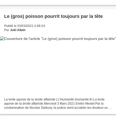
Le (gros) poisson pourrit toujours par la tête
Publié le 03/03/2021 à 08:24
Par
Joël Allain
La lente agonie de la droite affairiste | L'Humanité (humanite.fr) La lente
agonie de la droite affairiste Mercredi 3 Mars 2021 Emilio Meslet Par la
condamnation de Nicolas Sarkozy, la justice vient accabler les douteux us et
coutumes pratiqués par la...