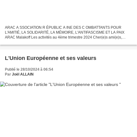
ARAC A SSOCIATION R ÉPUBLIC A INE DES C OMBATTANTS POUR
L'AMITIÉ, LA SOLIDARITÉ, LA MÉMOIRE, L'ANTIFASCISME ET LA PAIX
ARAC Malakoff Les activités au 4ème trimestre 2024 Cher(e)s ami(e)s,
cher(e)s camarades Notre section ARAC de Malakoff vous invite :...
L'Union Européenne et ses valeurs
Publié le 28/10/2024 à 06:54
Par
Joël ALLAIN