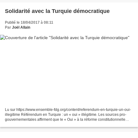
Solidarité avec la Turquie démocratique
Publié le 18/04/2017 à 08:11
Par
Joël Allain
Lu sur https://www.ensemble-fdg.org/content/referendum-en-turquie-un-oui-
illegitime Référendum en Turquie : un « oui » illégitime. Les sources pro-
gouvernementales affirment que le « Oui » à la réforme constitutionnelle
d’Erdogan a obtenu 51,3 % lors...