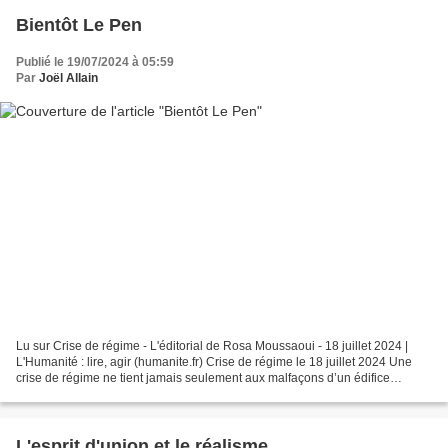
Bientôt Le Pen
Publié le 19/07/2024 à 05:59
Par
Joël Allain
Lu sur Crise de régime - L'éditorial de Rosa Moussaoui - 18 juillet 2024 |
L'Humanité : lire, agir (humanite.fr) Crise de régime le 18 juillet 2024 Une
crise de régime ne tient jamais seulement aux malfaçons d’un édifice
institutionnel. Celles de cette...
L'esprit d'union et le réalisme