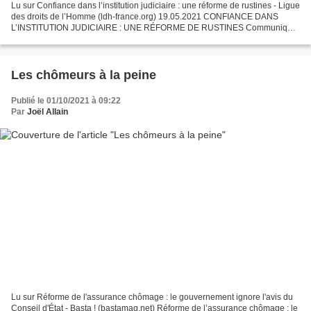
Lu sur Confiance dans l’institution judiciaire : une réforme de rustines - Ligue
des droits de l’Homme (ldh-france.org) 19.05.2021 CONFIANCE DANS
L’INSTITUTION JUDICIAIRE : UNE RÉFORME DE RUSTINES Communiqué
LDH Le Parlement est saisi, en procédure accélérée,...
Les chômeurs à la peine
Publié le 01/10/2021 à 09:22
Par
Joël Allain
Lu sur Réforme de l'assurance chômage : le gouvernement ignore l'avis du
Conseil d'État - Basta ! (bastamag.net) Réforme de l’assurance chômage : le