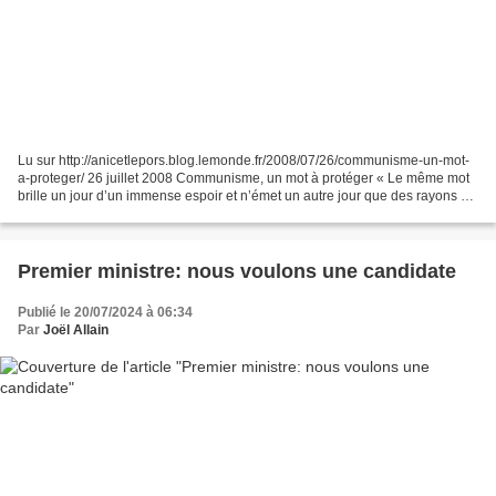
Lu sur http://anicetlepors.blog.lemonde.fr/2008/07/26/communisme-un-mot-
a-proteger/ 26 juillet 2008 Communisme, un mot à protéger « Le même mot
brille un jour d’un immense espoir et n’émet un autre jour que des rayons de
mort », a écrit Vaclav Havel....
Premier ministre: nous voulons une candidate
Publié le 20/07/2024 à 06:34
Par
Joël Allain