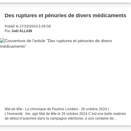
des ordonnances, édictées cet...
Des ruptures et pénuries de divers médicaments
Publié le 27/10/2024 à 06:58
Par
Joël ALLAIN
Mal de tête - La chronique de Pauline Londeix - 26 octobre 2024 |
L'Humanité : lire, agir Mal de tête le 26 octobre 2024 C’est une belle matinée
de début d’automne dans la campagne viterboise, à une centaine de
kilomètres au nord de Rome. Sur les chemins,...