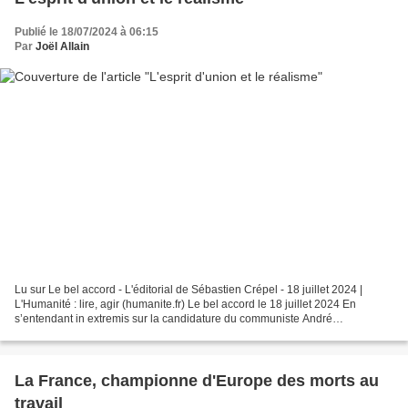
Publié le 18/07/2024 à 06:15
Par
Joël Allain
Lu sur Le bel accord - L'éditorial de Sébastien Crépel - 18 juillet 2024 |
L'Humanité : lire, agir (humanite.fr) Le bel accord le 18 juillet 2024 En
s’entendant in extremis sur la candidature du communiste André
Chassaigne au Perchoir, la gauche vient...
La France, championne d'Europe des morts au
travail