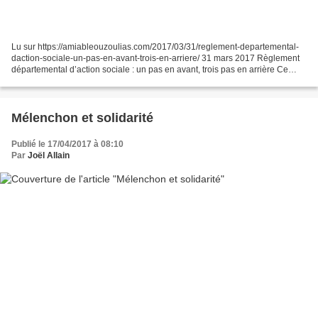
Lu sur https://amiableouzoulias.com/2017/03/31/reglement-departemental-
daction-sociale-un-pas-en-avant-trois-en-arriere/ 31 mars 2017 Règlement
départemental d’action sociale : un pas en avant, trois pas en arrière Ce
vendredi 31 mars, Patrick Devedjian...
Mélenchon et solidarité
Publié le 17/04/2017 à 08:10
Par
Joël Allain