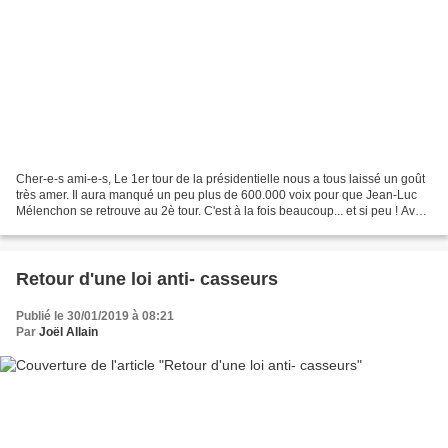
Cher-e-s ami-e-s, Le 1er tour de la présidentielle nous a tous laissé un goût
très amer. Il aura manqué un peu plus de 600.000 voix pour que Jean-Luc
Mélenchon se retrouve au 2è tour. C'est à la fois beaucoup... et si peu ! Avec
19,58% et 7 millions de...
Retour d'une loi anti- casseurs
Publié le 30/01/2019 à 08:21
Par
Joël Allain