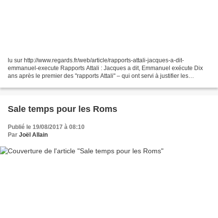
lu sur http://www.regards.fr/web/article/rapports-attali-jacques-a-dit-
emmanuel-execute Rapports Attali : Jacques a dit, Emmanuel exécute Dix
ans après le premier des "rapports Attali" – qui ont servi à justifier les
politiques d’austérité, de dérégulation...
Sale temps pour les Roms
Publié le 19/08/2017 à 08:10
Par
Joël Allain