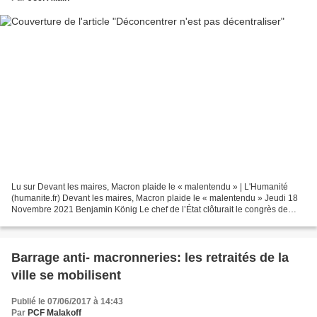
Lu sur Devant les maires, Macron plaide le « malentendu » | L'Humanité
(humanite.fr) Devant les maires, Macron plaide le « malentendu » Jeudi 18
Novembre 2021 Benjamin König Le chef de l’État clôturait le congrès de
l’association des maires de France,...
Barrage anti- macronneries: les retraités de la
ville se mobilisent
Publié le 07/06/2017 à 14:43
Par
PCF Malakoff