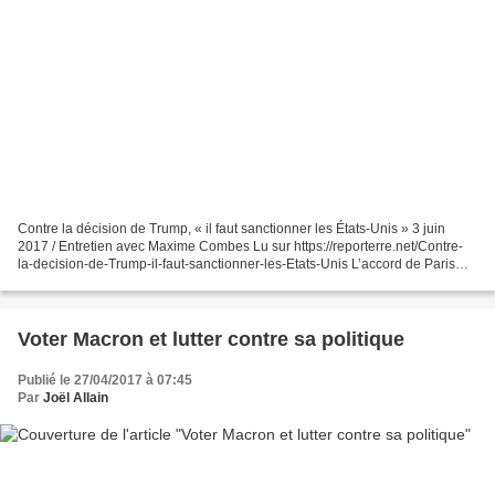
Contre la décision de Trump, « il faut sanctionner les États-Unis » 3 juin
2017 / Entretien avec Maxime Combes Lu sur https://reporterre.net/Contre-
la-decision-de-Trump-il-faut-sanctionner-les-Etats-Unis L’accord de Paris
était jugé faible par de nombreuses...
Voter Macron et lutter contre sa politique
Publié le 27/04/2017 à 07:45
Par
Joël Allain