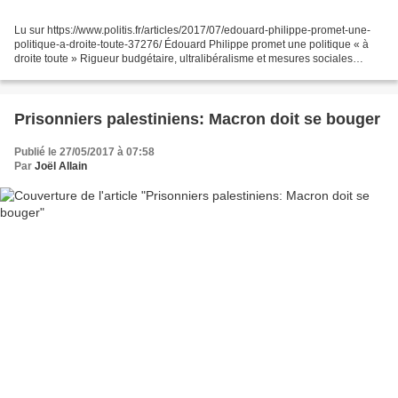
Lu sur https://www.politis.fr/articles/2017/07/edouard-philippe-promet-une-
politique-a-droite-toute-37276/ Édouard Philippe promet une politique « à
droite toute » Rigueur budgétaire, ultralibéralisme et mesures sociales
maigrelettes seront au programme...
Prisonniers palestiniens: Macron doit se bouger
Publié le 27/05/2017 à 07:58
Par
Joël Allain