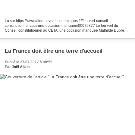
Lu sur https://www.alternatives-economiques.fr//feu-vert-conseil-
constitutionnel-ceta-une-occasion-manquee/00079877 Le feu vert du
Conseil constitutionnel au CETA, une occasion manquée Mathilde Dupré
16/08/2017 C’est au cœur de l’été, le 31 juillet, que...
La France doit être une terre d'accueil
Publié le 27/07/2017 à 08:59
Par
Joël Allain