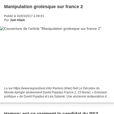
Manipulation grotesque sur france 2
Publié le 02/03/2017 à 08:01
Par
Joël Allain
Lu sur https://www.legrandsoir.info/ Parlons (Inter) Net Le Décodex du
Monde épingle sévèrement David Pujadas France 2, 23 février, « Emission
politique » de David Pujadas et Léa Salamé. Une ancienne restauratrice de
Calais raconta comment, ruinée par...
Hamon: est-ce vraiment le candidat du PS?