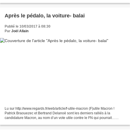
surtout la perte de substance démocratique...
Après le pédalo, la voiture- balai
Publié le 10/03/2017 à 08:30
Par
Joël Allain
Lu sur http://www.regards.fr/web/article/f-utile-macron (F)utile Macron !
Patrick Braouezec et Bertrand Delanoë sont les derniers ralliés à la
candidature Macron, au nom d’un vote utile contre le FN qui pourrait…
surtout être utile au FN tant il exprime...