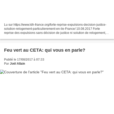
Lu sur https://www.ldh-france.org/forte-reprise-expulsions-decision-justice-
solution-relogement-particulierement-en-ile-France/ 10.08.2017 Forte
reprise des expulsions sans décision de justice ni solution de relogement,
particulièrement en Ile-de-France...
Feu vert au CETA: qui vous en parle?
Publié le 17/08/2017 à 07:33
Par
Joël Allain