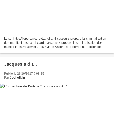
Lu sur https://reporterre.net/La-loi-anti-casseurs-prepare-la-criminalisation-
des-manifestants La loi « anti-casseurs » prépare la criminalisation des
manifestants 24 janvier 2019 / Marie Astier (Reporterre) Interdiction de
manifester, fichier des « casseurs...
Jacques a dit...
Publié le 26/10/2017 à 08:25
Par
Joêl Allain