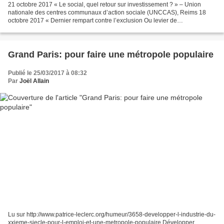
21 octobre 2017 « Le social, quel retour sur investissement ? » – Union
nationale des centres communaux d’action sociale (UNCCAS), Reims 18
octobre 2017 « Dernier rempart contre l’exclusion Ou levier de
développement territorial ? » (Table ronde) Votre...
Grand Paris: pour faire une métropole populaire
Publié le 25/03/2017 à 08:32
Par
Joël Allain
Lu sur http://www.patrice-leclerc.org/humeur/3658-developper-l-industrie-du-
xxieme-siecle-pour-l-emploi-et-une-metropole-populaire Développer