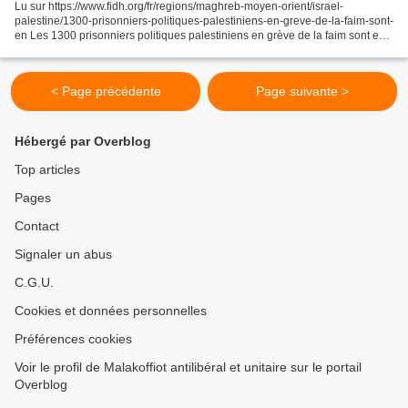
Lu sur https://www.fidh.org/fr/regions/maghreb-moyen-orient/israel-
palestine/1300-prisonniers-politiques-palestiniens-en-greve-de-la-faim-sont-
en Les 1300 prisonniers politiques palestiniens en grève de la faim sont en
danger de mort Demande de 26 ONGs...
< Page précédente
Page suivante >
Hébergé par Overblog
Top articles
Pages
Contact
Signaler un abus
C.G.U.
Cookies et données personnelles
Préférences cookies
Voir le profil de Malakoffiot antilibéral et unitaire sur le portail
Overblog