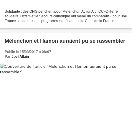
Solidarité : des ONG penchent pour Mélenchon ActionAid, CCFD-Terre
solidaire, Oxfam et le Secours catholique ont mené un comparatif « pour une
France solidaire » des programmes présidentiels. Celui de la France
insoumise l’emporte haut la main. Cet article...
Mélenchon et Hamon auraient pu se rassembler
Publié le 15/03/2017 à 08:07
Par
Joël Allain