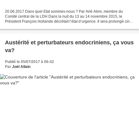
20.06.2017 Dans quel Etat sommes-nous ? Par Arié Alimi, membre du
Comité central de la LDH Dans la nuit du 13 au 14 novembre 2015, le
Président François Hollande décrétait l’état d’urgence. Il sera prolongé cinq
fois par les parlementaires jusqu’au 15...
Austérité et perturbateurs endocriniens, ça vous
va?
Publié le 05/07/2017 à 06:42
Par
Joël Allain