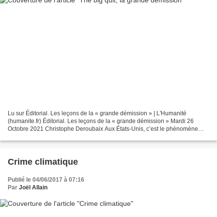
Lu sur Éditorial. Les leçons de la « grande démission » | L'Humanité
(humanite.fr) Éditorial. Les leçons de la « grande démission » Mardi 26
Octobre 2021 Christophe Deroubaix Aux États-Unis, c’est le phénomène
social du moment : le « big quit ». Traduisez...
Crime climatique
Publié le 04/06/2017 à 07:16
Par
Joël Allain