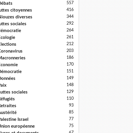
557
Débats
416
uttes citoyennes
344
iouzes diverses
292
uttes sociales
264
émocratie
261
cologie
212
lections
203
oronavirus
186
acronneries
170
Economie
151
Démocratie
149
Données
148
aix
129
uttes sociales
110
éfugiés
93
etraites
85
ustérité
77
alestine Israel
75
nion européenne
67