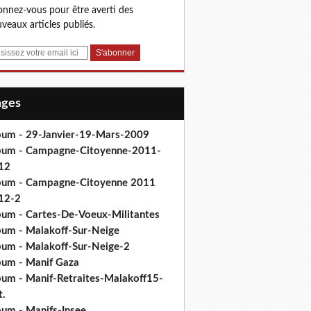
nnez-vous pour être averti des
veaux articles publiés.
Pages
bum - 29-Janvier-19-Mars-2009
bum - Campagne-Citoyenne-2011-
12
bum - Campagne-Citoyenne 2011
12-2
bum - Cartes-De-Voeux-Militantes
bum - Malakoff-Sur-Neige
bum - Malakoff-Sur-Neige-2
bum - Manif Gaza
bum - Manif-Retraites-Malakoff15-
t.
bum - Manifs-Insee