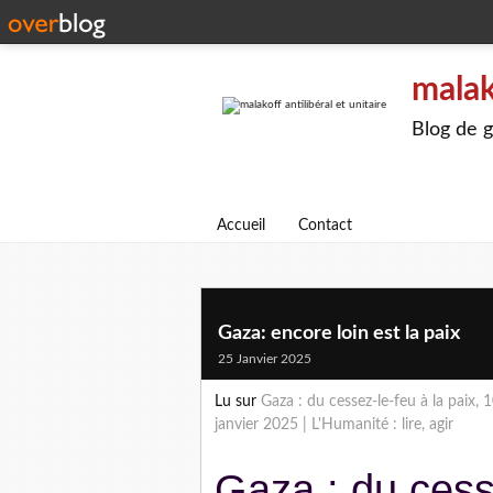
malak
Blog de g
Accueil
Contact
Gaza: encore loin est la paix
25 Janvier 2025
Lu sur
Gaza : du cessez-le-feu à la paix,
janvier 2025 | L'Humanité : lire, agir
Gaza : du cesse