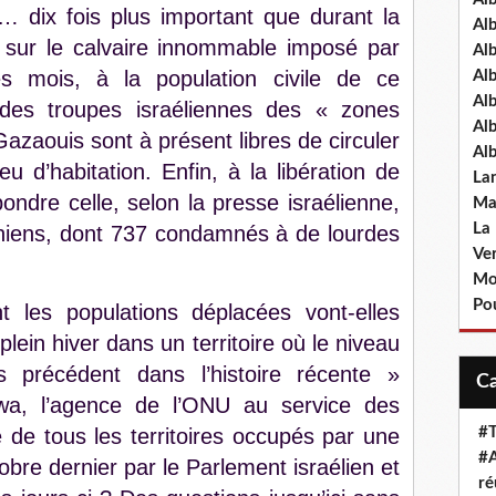
 dix fois plus important que durant la
Al
g sur le calvaire innommable imposé par
Al
es mois, à la population civile de ce
Al
Al
it des troupes israéliennes des « zones
Al
zaouis sont à présent libres de circuler
Al
eu d’habitation. Enfin, à la libération de
La
pondre celle, selon la presse israélienne,
Ma
La
iniens, dont 737 condamnés à de lourdes
Ve
Mo
Pou
 les populations déplacées vont-elles
plein hiver dans un territoire où le niveau
 précédent dans l’histoire récente »
wa, l’agence de l’ONU au service des
e de tous les territoires occupés par une
#T
#A
obre dernier par le Parlement israélien et
ré