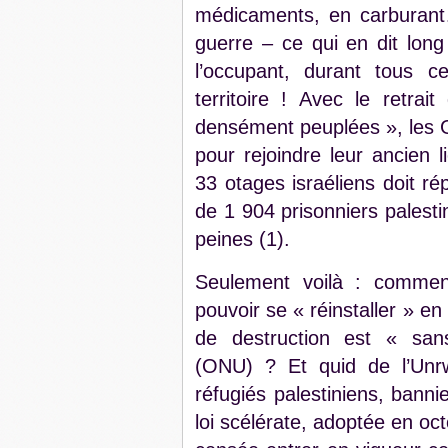
médicaments, en carburant…
guerre – ce qui en dit lon
l’occupant, durant tous c
territoire ! Avec le retra
densément peuplées », les Ga
pour rejoindre leur ancien li
33 otages israéliens doit ré
de 1 904 prisonniers palest
peines (1).
Seulement voilà : comment
pouvoir se « réinstaller » en 
de destruction est « sans
(ONU) ? Et quid de l’Unr
réfugiés palestiniens, banni
loi scélérate, adoptée en oct