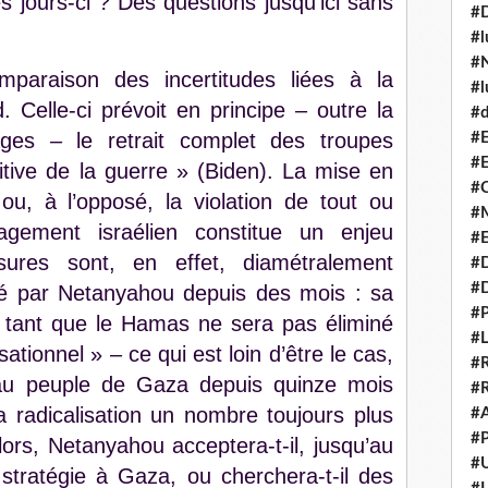
 jours-ci ? Des questions jusqu’ici sans
#
#l
#N
paraison des incertitudes liées à la
#l
 Celle-ci prévoit en principe – outre la
#d
tages – le retrait complet des troupes
#E
#E
initive de la guerre » (Biden). La mise en
#C
u, à l’opposé, la violation de tout ou
#M
gement israélien constitue un enjeu
#
ures sont, en effet, diamétralement
#
#
elé par Netanyahou depuis des mois : sa
#P
« tant que le Hamas ne sera pas éliminé
#L
isationnel » – ce qui est loin d’être le cas,
#R
l au peuple de Gaza depuis quinze mois
#R
 radicalisation un nombre toujours plus
#A
#P
ors, Netanyahou acceptera-t-il, jusqu’au
#U
 stratégie à Gaza, ou cherchera-t-il des