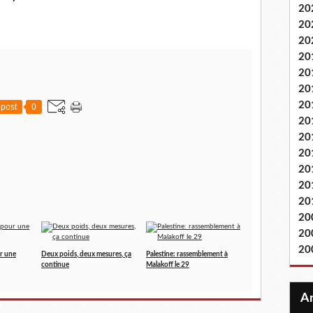
20
20
20
20
20
20
20
post
0
20
20
20
20
20
20
20
20
20
ur une
Deux poids, deux mesures, ça
Palestine: rassemblement à
continue
Malakoff le 29