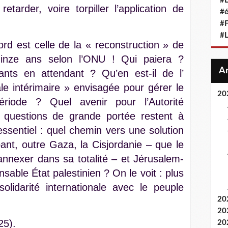
#L
etarder, voire torpiller l’application de
#
#F
#
rd est celle de la « reconstruction » de
inze ans selon l’ONU ! Qui paiera ?
ants en attendant ? Qu’en est-il de l’
ale intérimaire » envisagée pour gérer le
20
période ? Quel avenir pour l’Autorité
s questions de grande portée restent à
essentiel : quel chemin vers une solution
ant, outre Gaza, la Cisjordanie – que le
annexer dans sa totalité – et Jérusalem-
nsable État palestinien ? On le voit : plus
olidarité internationale avec le peuple
20
20
25).
20