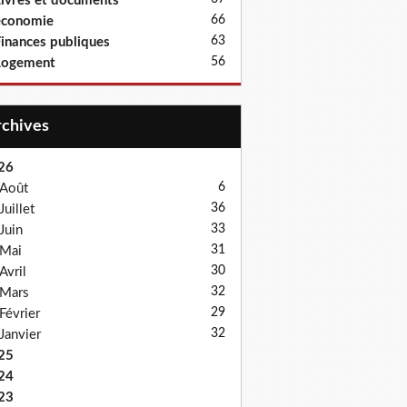
ivres et documents
66
économie
63
inances publiques
56
Logement
Archives
26
6
Août
36
Juillet
33
Juin
31
Mai
30
Avril
32
Mars
29
Février
32
Janvier
25
24
23