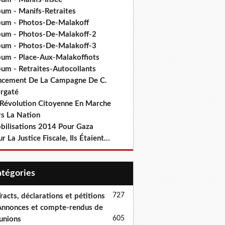
bum - Manifs-Retraites
bum - Photos-De-Malakoff
bum - Photos-De-Malakoff-2
bum - Photos-De-Malakoff-3
bum - Place-Aux-Malakoffiots
bum - Retraites-Autocollants
ncement De La Campagne De C.
rgaté
 Révolution Citoyenne En Marche
rs La Nation
bilisations 2014 Pour Gaza
r La Justice Fiscale, Ils Étaient...
Catégories
727
racts, déclarations et pétitions
nnonces et compte-rendus de
605
unions