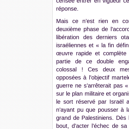
censée entrer en vigueur ces
réponse.
Mais ce n’est rien en com
deuxième phase de l’accord.
libération des derniers o
israéliennes et « la fin déf
œuvre rapide et complète o
partie de ce double enga
colossal ! Ces deux mes
opposées à l’objectif mart
guerre ne s’arrêterait pas 
sur le plan militaire et organ
le sort réservé par Israë
n’ayant pu que pousser à la
grand de Palestiniens. Dès l
bout, d’acter l’échec de sa