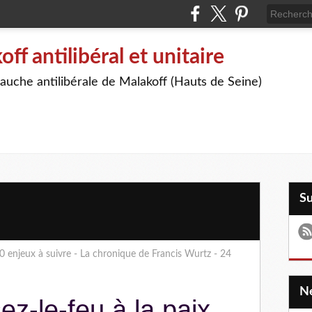
off antilibéral et unitaire
auche antilibérale de Malakoff (Hauts de Seine)
S
 10 enjeux à suivre - La chronique de Francis Wurtz - 24
z-le-feu à la paix,