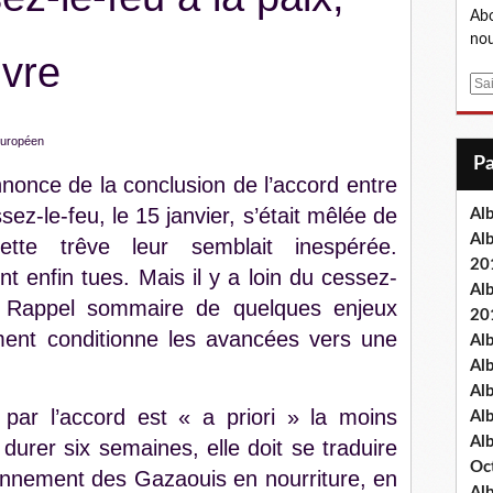
Abo
nou
ivre
E
m
a
européen
i
l
nnonce de la conclusion de l’accord entre
sez-le-feu, le 15 janvier, s’était mêlée de
Al
Al
cette trêve leur semblait inespérée.
20
 enfin tues. Mais il y a loin du cessez-
Al
. Rappel sommaire de quelques enjeux
20
ment conditionne les avancées vers une
Al
Al
Al
par l’accord est « a priori » la moins
Al
Al
urer six semaines, elle doit se traduire
Oc
ionnement des Gazaouis en nourriture, en
Al