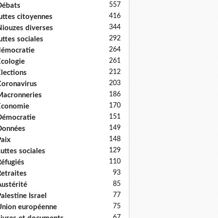
557
Débats
416
uttes citoyennes
344
iouzes diverses
292
uttes sociales
264
émocratie
261
cologie
212
lections
203
oronavirus
186
acronneries
170
Economie
151
Démocratie
149
Données
148
aix
129
uttes sociales
110
éfugiés
93
etraites
85
ustérité
77
alestine Israel
75
nion européenne
67