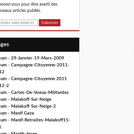
nnez-vous pour être averti des
veaux articles publiés.
Pages
bum - 29-Janvier-19-Mars-2009
bum - Campagne-Citoyenne-2011-
12
bum - Campagne-Citoyenne 2011
12-2
bum - Cartes-De-Voeux-Militantes
bum - Malakoff-Sur-Neige
bum - Malakoff-Sur-Neige-2
bum - Manif Gaza
bum - Manif-Retraites-Malakoff15-
t.
bum - Manifs-Insee