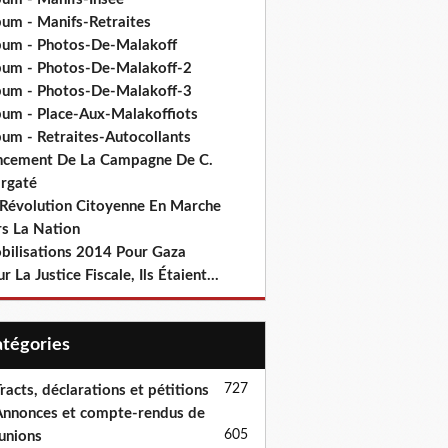
bum - Manifs-Retraites
bum - Photos-De-Malakoff
bum - Photos-De-Malakoff-2
bum - Photos-De-Malakoff-3
bum - Place-Aux-Malakoffiots
bum - Retraites-Autocollants
ncement De La Campagne De C.
rgaté
 Révolution Citoyenne En Marche
rs La Nation
bilisations 2014 Pour Gaza
r La Justice Fiscale, Ils Étaient...
Catégories
727
racts, déclarations et pétitions
nnonces et compte-rendus de
605
unions