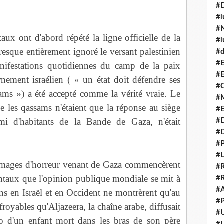
#
#l
#N
aux ont d'abord répété la ligne officielle de la
#l
resque entièrement ignoré le versant palestinien
#d
#E
manifestations quotidiennes du camp de la paix
#E
nement israélien ( « un état doit défendre ses
#C
sams ») a été accepté comme la vérité vraie. Le
#M
e les qassams n'étaient que la réponse au siège
#
mi d'habitants de la Bande de Gaza, n'était
#
#
#P
#L
images d'horreur venant de Gaza commencèrent
#R
dentaux que l'opinion publique mondiale se mit à
#R
#A
ions en Israël et en Occident ne montrèrent qu'au
#P
oyables qu'Aljazeera, la chaîne arabe, diffusait
#U
o d'un enfant mort dans les bras de son père