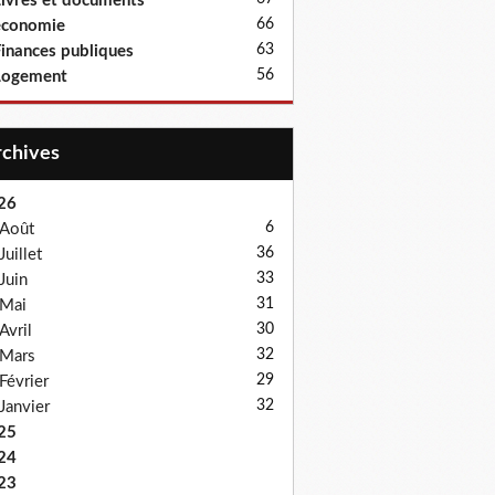
ivres et documents
66
économie
63
inances publiques
56
Logement
Archives
26
6
Août
36
Juillet
33
Juin
31
Mai
30
Avril
32
Mars
29
Février
32
Janvier
25
24
23