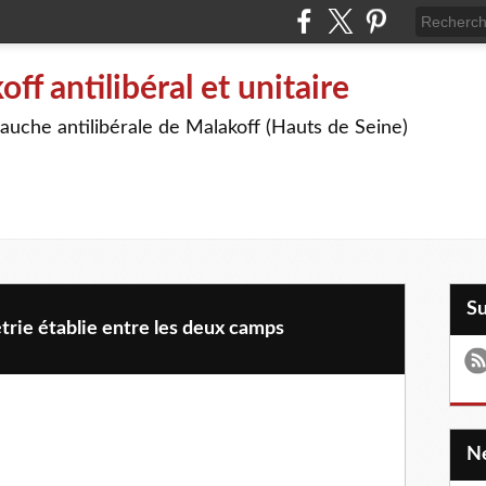
off antilibéral et unitaire
auche antilibérale de Malakoff (Hauts de Seine)
S
étrie établie entre les deux camps