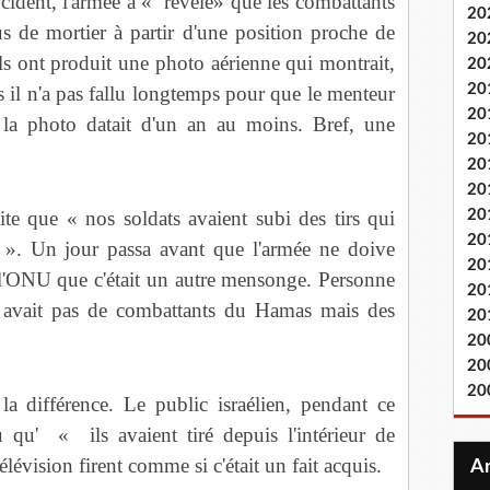
ident, l'armée a « révélé» que les combattants
20
 de mortier à partir d'une position proche de
20
 ils ont produit une photo aérienne qui montrait,
20
20
ais il n'a pas fallu longtemps pour que le menteur
20
e la photo datait d'un an au moins. Bref, une
20
20
20
ite que « nos soldats avaient subi des tirs qui
20
20
le ». Un jour passa avant que l'armée ne doive
20
 l'ONU que c'était un autre mensonge. Personne
20
n'y avait pas de combattants du Hamas mais des
20
20
20
20
 la différence. Le public israélien, pendant ce
 qu' « ils avaient tiré depuis l'intérieur de
 télévision firent comme si c'était un fait acquis.