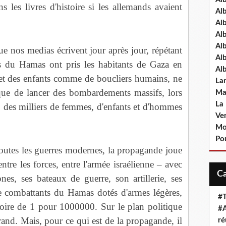
s les livres d'histoire si les allemands avaient
Al
Al
Al
Al
ue nos medias écrivent jour après jour, répétant
Al
tes du Hamas ont pris les habitants de Gaza en
Al
 et des enfants comme de boucliers humains, ne
La
 que de lancer des bombardements massifs, lors
Ma
La
e, des milliers de femmes, d'enfants et d'hommes
Ve
Mo
Pou
outes les guerres modernes, la propagande joue
ntre les forces, entre l'armée israélienne – avec
ones, ses bateaux de guerre, son artillerie, ses
de combattants du Hamas dotés d'armes légères,
#T
voire de 1 pour 1000000. Sur le plan politique
#A
grand. Mais, pour ce qui est de la propagande, il
ré