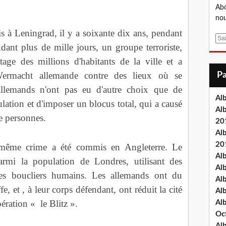
Abo
nou
 à Leningrad, il y a soixante dix ans, pendant
E
ant plus de mille jours, un groupe terroriste,
m
age des millions d'habitants de la ville et a
a
i
ermacht allemande contre des lieux où se
l
allemands n'ont pas eu d'autre choix que de
Al
lation et d'imposer un blocus total, qui a causé
Al
de personnes.
20
Al
20
 même crime a été commis en Angleterre. Le
Al
armi la population de Londres, utilisant des
Al
es boucliers humains. Les allemands ont du
Al
e, et , à leur corps défendant, ont réduit la cité
Al
pération « le Blitz ».
Al
Oc
Al