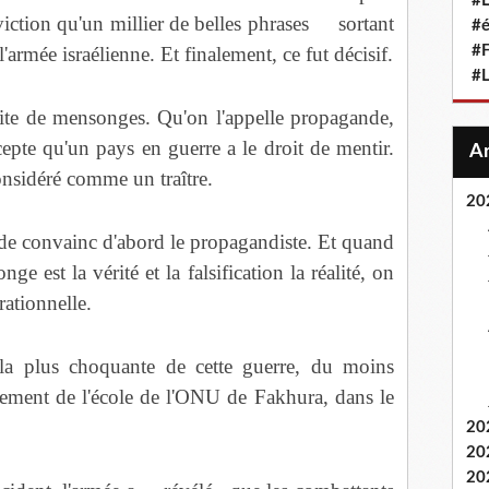
#L
nviction qu'un millier de belles phrases sortant
#
'armée israélienne. Et finalement, ce fut décisif.
#F
#
aite de mensonges. Qu'on l'appelle propagande,
pte qu'un pays en guerre a le droit de mentir.
onsidéré comme un traître.
20
de convainc d'abord le propagandiste. Et quand
e est la vérité et la falsification la réalité, on
rationnelle.
é la plus choquante de cette guerre, du moins
dement de l'école de l'ONU de Fakhura, dans le
20
20
20