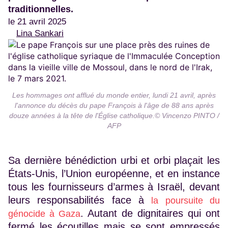
traditionnelles.
le 21 avril 2025
Lina Sankari
Les hommages ont afflué du monde entier, lundi 21 avril, après
l'annonce du décès du pape François à l'âge de 88 ans après
douze années à la tête de l'Église catholique.© Vincenzo PINTO /
AFP
Sa dernière bénédiction urbi et orbi plaçait les
États-Unis, l’Union européenne, et en instance
tous les fournisseurs d’armes à Israël, devant
leurs responsabilités face à
la poursuite du
. Autant de dignitaires qui ont
génocide à Gaza
fermé les écoutilles mais se sont empressés