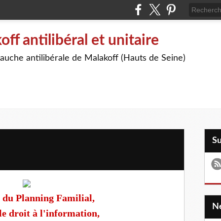
off antilibéral et unitaire
auche antilibérale de Malakoff (Hauts de Seine)
S
 du Planning Familial,
e droit à l'information,