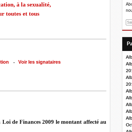
ation, à la sexualité,
Abo
nou
r toutes et tous
E
m
a
i
l
Al
ition
-
Voir les signataires
Al
20
Al
20
Al
Al
Al
Al
Al
Loi de Finances 2009 le montant affecté au
Oc
Al