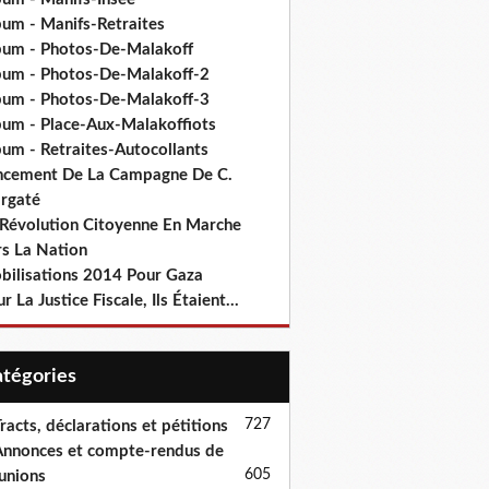
bum - Manifs-Retraites
bum - Photos-De-Malakoff
bum - Photos-De-Malakoff-2
bum - Photos-De-Malakoff-3
bum - Place-Aux-Malakoffiots
bum - Retraites-Autocollants
ncement De La Campagne De C.
rgaté
 Révolution Citoyenne En Marche
rs La Nation
bilisations 2014 Pour Gaza
r La Justice Fiscale, Ils Étaient...
Catégories
727
racts, déclarations et pétitions
nnonces et compte-rendus de
605
unions