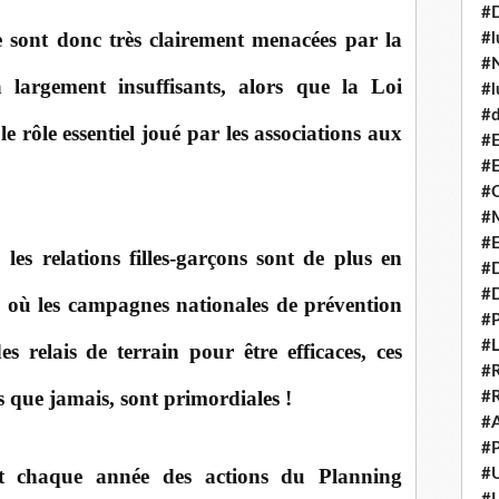
#
e sont donc très clairement menacées par la
#l
#N
à largement insuffisants, alors que la Loi
#l
#d
e rôle essentiel joué par les associations aux
#E
#E
#C
#M
#
les relations filles-garçons sont de plus en
#
#
, où les campagnes nationales de prévention
#P
#L
s relais de terrain pour être efficaces, ces
#R
us que jamais, sont primordiales !
#R
#A
#P
nt chaque année des actions du Planning
#U