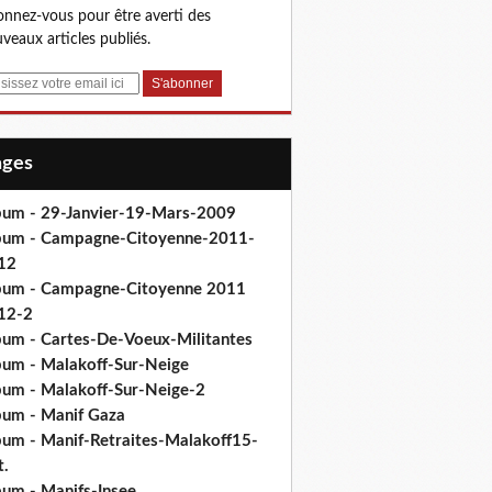
nnez-vous pour être averti des
veaux articles publiés.
Pages
bum - 29-Janvier-19-Mars-2009
bum - Campagne-Citoyenne-2011-
12
bum - Campagne-Citoyenne 2011
12-2
bum - Cartes-De-Voeux-Militantes
bum - Malakoff-Sur-Neige
bum - Malakoff-Sur-Neige-2
bum - Manif Gaza
bum - Manif-Retraites-Malakoff15-
t.
bum - Manifs-Insee