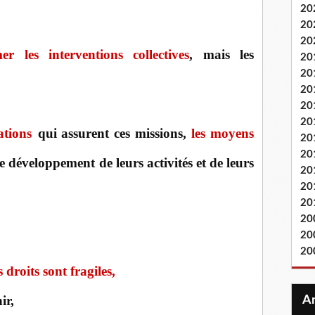
20
20
20
r les interventions collectives
, mais les
20
20
20
20
20
ations
qui assurent ces missions,
les moyens
20
20
le développement de leurs activités et de leurs
20
20
20
20
20
20
 droits sont fragiles,
ir,