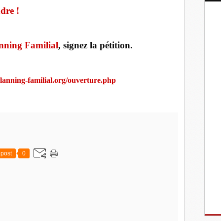
dre !
nning Familial
, signez la pétition.
lanning-familial.org/ouverture.php
post
0