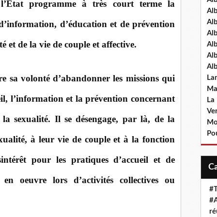
, l’Etat programme à très court terme la
Al
Al
 d’information, d’éducation et de prévention
Al
 et de la vie de couple et affective.
Al
Al
Al
tre sa volonté d’abandonner les missions qui
La
Ma
eil, l’information et la prévention concernant
La
Ve
 la sexualité. Il se désengage, par là, de la
Mo
Pou
ualité, à leur vie de couple et à la fonction
intérêt pour les pratiques d’accueil et de
s en oeuvre lors d’activités collectives ou
#T
#A
ré