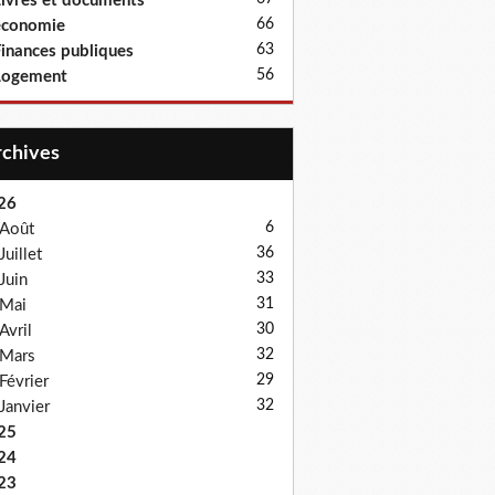
ivres et documents
66
économie
63
inances publiques
56
Logement
Archives
26
6
Août
36
Juillet
33
Juin
31
Mai
30
Avril
32
Mars
29
Février
32
Janvier
25
24
23