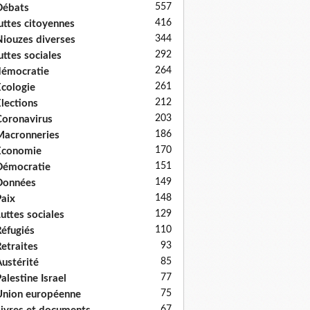
557
Débats
416
uttes citoyennes
344
iouzes diverses
292
uttes sociales
264
émocratie
261
cologie
212
lections
203
oronavirus
186
acronneries
170
Economie
151
Démocratie
149
Données
148
aix
129
uttes sociales
110
éfugiés
93
etraites
85
ustérité
77
alestine Israel
75
nion européenne
67