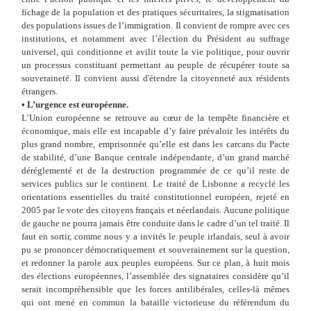
fichage de la population et des pratiques sécuritaires, la stigmatisation
des populations issues de l’immigration. Il convient de rompre avec ces
institutions, et notamment avec l’élection du Président au suffrage
universel, qui conditionne et avilit toute la vie politique, pour ouvrir
un processus constituant permettant au peuple de récupérer toute sa
souveraineté. Il convient aussi d'étendre la citoyenneté aux résidents
étrangers.
•
L’urgence est européenne.
L’Union européenne se retrouve au cœur de la tempête financière et
économique, mais elle est incapable d’y faire prévaloir les intérêts du
plus grand nombre, emprisonnée qu’elle est dans les carcans du Pacte
de stabilité, d’une Banque centrale indépendante, d’un grand marché
déréglementé et de la destruction programmée de ce qu’il reste de
services publics sur le continent. Le traité de Lisbonne a recyclé les
orientations essentielles du traité constitutionnel européen, rejeté en
2005 par le vote des citoyens français et néerlandais. Aucune politique
de gauche ne pourra jamais être conduite dans le cadre d’un tel traité. Il
faut en sortir, comme nous y a invités le peuple irlandais, seul à avoir
pu se prononcer démocratiquement et souverainement sur la question,
et redonner la parole aux peuples européens. Sur ce plan, à huit mois
des élections européennes, l’assemblée des signataires considère qu’il
serait incompréhensible que les forces antilibérales, celles-là mêmes
qui ont mené en commun la bataille victorieuse du référendum du