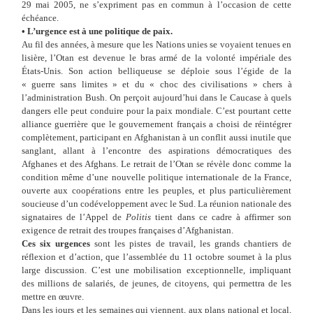
29
mai 2005, ne s’expriment pas en commun à
l’occasion de cette
échéance.
•
L’urgence est à une politique de
paix.
Au fil des années, à mesure que les Nations unies se voyaient tenues en
lisière, l’Otan est devenue le bras armé de la volonté impériale des
États-Unis. Son action belliqueuse se déploie sous l’égide de la
«
guerre sans limites
» et du «
choc des civilisations
» chers à
l’administration Bush. On perçoit aujourd’hui dans le Caucase à quels
dangers elle peut conduire pour la paix mondiale. C’est pourtant cette
alliance guerrière que le gouvernement français a choisi de réintégrer
complètement, participant en Afghanistan à un conflit aussi inutile que
sanglant, allant à l’encontre des aspirations démocratiques des
Afghanes et des Afghans. Le retrait de l’Otan se révèle donc comme la
condition même d’une nouvelle politique internationale de la France,
ouverte aux coopérations entre les peuples, et plus particulièrement
soucieuse d’un codéveloppement avec le Sud. La réunion nationale des
signataires de l’Appel de
Politis
tient dans ce cadre à affirmer son
exigence de retrait des troupes françaises d’Afghanistan.
Ces six urgences
sont les pistes de travail, les grands chantiers de
réflexion et d’action, que l’assemblée du 11
octobre soumet à la plus
large discussion. C’est une mobilisation exceptionnelle, impliquant
des millions de salariés, de jeunes, de citoyens, qui permettra de les
mettre en œuvre.
Dans les jours et les semaines qui viennent, aux plans national et local,