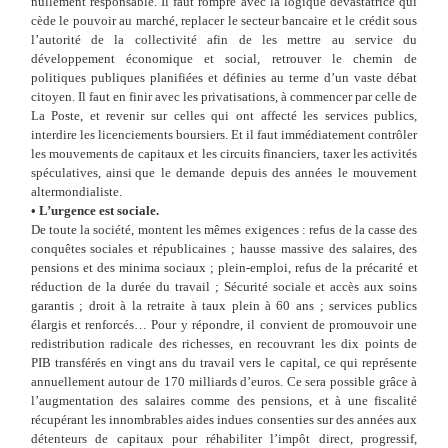
nullement responsable. Il faut rompre avec la logique dévastatrice qui
cède le pouvoir au marché, replacer le secteur bancaire et le crédit sous
l’autorité de la collectivité afin de les mettre au service du
développement économique et social, retrouver le chemin de
politiques publiques planifiées et définies au terme d’un vaste débat
citoyen. Il faut en finir avec les privatisations, à commencer par celle de
La
Poste, et revenir sur celles qui ont affecté les services publics,
interdire les licenciements boursiers. Et il faut immédiatement contrôler
les mouvements de capitaux et les circuits financiers, taxer les activités
spéculatives, ainsi
que le demande depuis des années le mouvement
altermondialiste.
•
L’urgence est sociale.
De toute la société, montent les mêmes exigences
: refus de la casse des
conquêtes sociales et républicaines
; hausse massive des salaires, des
pensions et des minima sociaux
; plein-emploi, refus de la précarité
et
réduction de la durée du travail
; Sécurité sociale et accès aux soins
garantis
; droit à la retraite à taux plein à 60
ans
; services publics
élargis et renforcés… Pour y répondre, il convient de promouvoir une
redistribution radicale des richesses, en recouvrant les dix points de
PIB transférés en vingt
ans du travail vers le capital, ce qui représente
annuellement autour de 170
milliards d’euros. Ce
sera possible grâce à
l’augmentation des salaires comme des pensions, et à une fiscalité
récupérant les innombrables aides indues consenties sur des années aux
détenteurs de capitaux pour réhabiliter l’impôt direct, progressif,