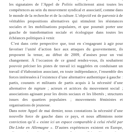
les signataires de l’Appel de
Politis
solliciteront ainsi toutes les
compétences au sein du mouvement syndical et associatif, comme dans
le monde de la recherche et de la culture. L’objectif est de parvenir à de
véritables propositions alternatives qui stimulent les résistances
sociales et les mobilisations populaires, et que pourrait porter une
gauche de transformation sociale et écologique dans toutes les
échéances politiques à venir.
C’est dans cette perspective que, tout en s’engageant à agir pour
favoriser l’unité d’action face aux attaques du gouvernement, ils
proposent la tenue, au début de 2009, d’assises pour un vrai
changement. À
l’occasion de ce grand rendez-vous, ils souhaitent
pouvoir préciser les pistes de travail ici suggérées en conduisant un
travail d’élaboration associant, en toute indépendance, l’ensemble des
forces intéressées à l’existence d’une alternative authentique à gauche
:
partis, courants et militants de partis acquis à la nécessité d’une
alternative de rupture
; acteurs et actrices du mouvement social
;
associations agissant pour les droits sociaux et les libertés
; structures
issues des quartiers populaires
; mouvements féministes et
organisations de jeunesse.
Dans notre Appel de mai dernier, nous constations la nécessité d’une
nouvelle force de gauche dans ce pays, et nous affirmions notre
conviction qu’il
«
existe ici un espace comparable à celui révélé par
Die
Linke en Allemagne
»
. D’autres expériences existent en Europe,