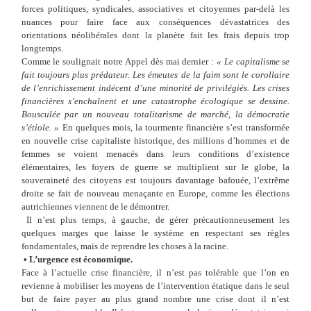
forces politiques, syndicales, associatives et citoyennes par-delà les
nuances pour faire face aux conséquences dévastatrices des
orientations néolibérales dont la planète fait les frais depuis trop
longtemps.
Comme le soulignait notre Appel dès mai dernier
:
«
Le capitalisme se
fait toujours plus prédateur. Les émeutes de la faim sont le corollaire
de l’enrichissement indécent d’une minorité de privilégiés. Les crises
financières s’enchaînent et une catastrophe écologique se dessine.
Bousculée par un nouveau totalitarisme de marché, la démocratie
s’étiole.
»
En quelques mois, la tourmente financière s’est transformée
en nouvelle crise capitaliste historique, des millions d’hommes et de
femmes se voient menacés dans leurs conditions d’existence
élémentaires, les foyers de guerre se multiplient sur le globe, la
souveraineté des citoyens est toujours davantage bafouée, l’extrême
droite se fait de nouveau menaçante en Europe, comme les élections
autrichiennes viennent de le démontrer.
Il n’est plus temps, à gauche, de gérer précautionneusement les
quelques marges que laisse le système en respectant ses règles
fondamentales, mais de reprendre les choses à la racine.
•
L’urgence est économique.
Face à l’actuelle crise financière, il n’est pas tolérable que l’on en
revienne à mobiliser les moyens de l’intervention étatique dans le seul
but de faire payer au plus grand nombre une crise dont il n’est