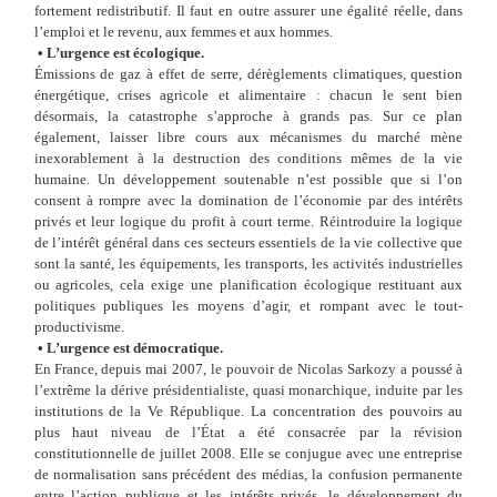
fortement redistributif. Il faut en outre assurer une égalité réelle, dans
l’emploi et le revenu, aux femmes et aux hommes.
•
L’urgence est écologique.
Émissions de gaz à effet de serre, dérèglements climatiques, question
énergétique, crises agricole et alimentaire
: chacun le sent bien
désormais, la catastrophe s’approche à grands pas. Sur ce plan
également, laisser libre cours aux mécanismes du marché mène
inexorablement à la destruction des conditions mêmes de la vie
humaine. Un développement soutenable n’est possible que si l’on
consent à rompre avec la domination de l’économie par des intérêts
privés et leur logique du profit à court terme. Réintroduire la logique
de l’intérêt général dans ces secteurs essentiels de la vie collective que
sont la santé, les équipements, les transports, les activités industrielles
ou agricoles, cela exige une planification écologique restituant aux
politiques publiques les moyens d’agir, et rompant avec le tout-
productivisme.
•
L’urgence est démocratique.
En
France, depuis mai
2007, le pouvoir de Nicolas Sarkozy a poussé à
l’extrême la dérive présidentialiste, quasi monarchique, induite par les
institutions de la Ve
République. La concentration des pouvoirs au
plus haut niveau de l’État a été consacrée par la révision
constitutionnelle de juillet
2008. Elle se conjugue avec une entreprise
de normalisation sans précédent des médias, la confusion permanente
entre l’action publique et les intérêts privés, le développement du