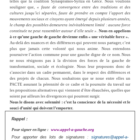
telles que la coalition Synaspismos-Syriza en Grèce. Nous voulions
souligner que,
«
faute de convergence entre des traditions et des
cultures jusqu’ici séparées, faute de prendre en compte l’apport des
mouvements sociaux et citoyens ayant émergé depuis plusieurs années,
le champ des possibles demeurera inévitablement limité
: aucune force
constituée ne peut rassembler autour d’elle seule
»
.
Nous en appelions
à ce qu’une gauche de gauche devienne enfin «
une véritable force
».
Au-delà des nuances et des différences qui peuvent nous partager, c’est
plus que jamais cette volonté qui nous anime. Nous entendons
poursuivre l’action commune pour une gauche digne de ce nom. Nous
ne nous résignons pas à la division des forces de la gauche de
transformation, sociale et écologiste. Nous leur proposons donc de
s’associer dans un cadre permanent, dans le respect des différences et
des projets de chacun. Nous souhaitons que se noue entre elles un
PACTE assurant la pérennité de ce cadre et la poursuite du travail sur
les propositions alternatives qui viennent d’être ébauchées, quelles que
soient par ailleurs les divergences qui pourront surgir.
Nous le disons avec solennité
: c’est la conscience de la nécessité et le
souci d’unité qui doivent l’emporter.
Rappel :
Pour signer en ligne :
www.appel-a-gauche.org
Pour apporter des lots de signatures :
signatures@appel-a-