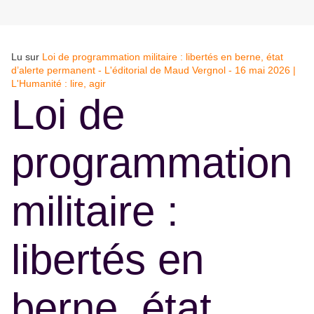
Lu sur
Loi de programmation militaire : libertés en berne, état
d’alerte permanent - L'éditorial de Maud Vergnol - 16 mai 2026 |
L'Humanité : lire, agir
Loi de
programmation
militaire :
libertés en
berne, état