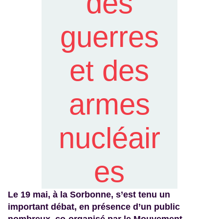
des
guerres
et des
armes
nucléair
es
Le 19 mai, à la Sorbonne, s’est tenu un
important débat, en présence d’un public