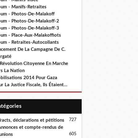
bum - Manifs-Retraites
bum - Photos-De-Malakoff
bum - Photos-De-Malakoff-2
bum - Photos-De-Malakoff-3
bum - Place-Aux-Malakoffiots
bum - Retraites-Autocollants
ncement De La Campagne De C.
rgaté
 Révolution Citoyenne En Marche
rs La Nation
bilisations 2014 Pour Gaza
r La Justice Fiscale, Ils Étaient...
Catégories
727
racts, déclarations et pétitions
nnonces et compte-rendus de
605
unions