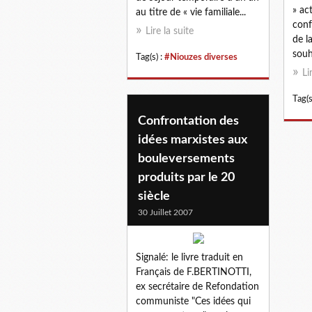
» ac
au titre de « vie familiale...
conf
Lire la suite
de l
souh
Tag(s) :
#Niouzes diverses
Li
Tag(s
Confrontation des
idées marxistes aux
bouleversements
produits par le 20
siècle
30 Juillet 2007
Signalé: le livre traduit en
Français de F.BERTINOTTI,
ex secrétaire de Refondation
communiste "Ces idées qui