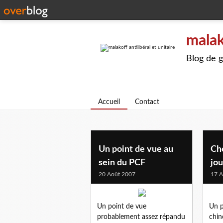
malak
Blog de g
Accueil
Contact
Un point de vue au
Ch
sein du PCF
jo
20 Août 2007
17 A
Un point de vue
Un p
probablement assez répandu
chin