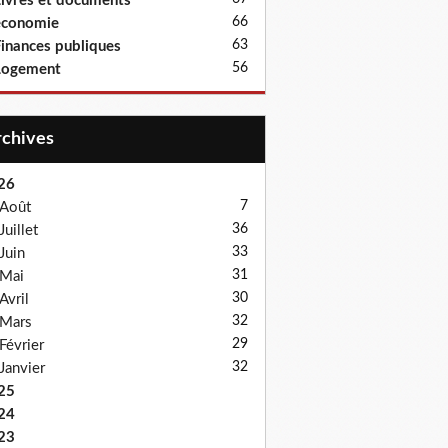
ivres et documents
66
économie
63
inances publiques
56
Logement
Archives
26
7
Août
36
Juillet
33
Juin
31
Mai
30
Avril
32
Mars
29
Février
32
Janvier
25
24
23