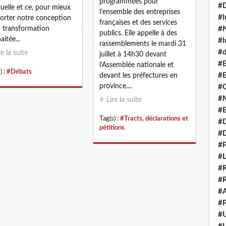
programmées pour
#
tuelle et ce, pour mieux
l’ensemble des entreprises
#l
orter notre conception
françaises et des services
a transformation
#N
publics. Elle appelle à des
aitée...
#l
rassemblements le mardi 31
#d
re la suite
juillet à 14h30 devant
#E
l'Assemblée nationale et
) :
#Débats
#E
devant les préfectures en
province....
#C
#M
Lire la suite
#
Tag(s) :
#Tracts, déclarations et
#
pétitions
#
#P
#L
#R
#R
#A
#P
#U