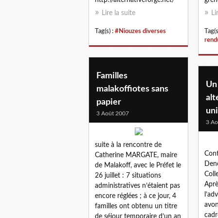
Lire la suite
Li
Tag(s) :
#Niouzes diverses
Tag(s
rend
Familles
Un
malakoffiotes sans
alt
papier
uni
3 Août 2007
3 Ao
suite à la rencontre de
Cont
Catherine MARGATE, maire
Den
de Malakoff, avec le Préfet le
Coll
26 juillet : 7 situations
Aprè
administratives n’étaient pas
l’ad
encore réglées ; à ce jour, 4
avon
familles ont obtenu un titre
cadr
de séjour temporaire d’un an