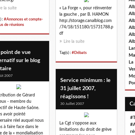
Al
re la suite
« La Forge », pour réinventer
Al
la gauche , par B. HAMON
) :
#Annonces et compte-
Al
http://storage.canalblog.com
us de réunions
/74/18/151180/15731788.p
Al
df
Al
Al
Lire la suite
La
 point de vue
Tag(s) :
#Débats
Ma
ernatif sur le blog
La
taire
Ve
ût 2007
Mo
Service minimum : le
Pou
31 juillet 2007,
ribution de Gérard
réagissons !
eux - membre du
30 Juillet 2007
ectif de Haute-Saône.
s avoir pointé
#T
versaire réel auquel nous
La Cgt s’oppose aux
#A
s à faire face dans le
limitations du droit de grève
ré
e de la « mondialisation