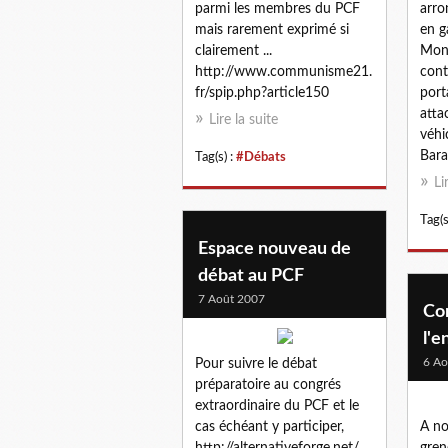
parmi les membres du PCF
arro
mais rarement exprimé si
en g
clairement ...
Mont
http://www.communisme21.
cont
fr/spip.php?article150
port
attac
Lire la suite
véhi
Bara
Tag(s) :
#Débats
Li
Tag(s
Espace nouveau de
débat au PCF
7 Août 2007
Co
l'
6 Ao
Pour suivre le débat
préparatoire au congrés
extraordinaire du PCF et le
cas échéant y participer,
A no
http://alternativeforge.net/
gren