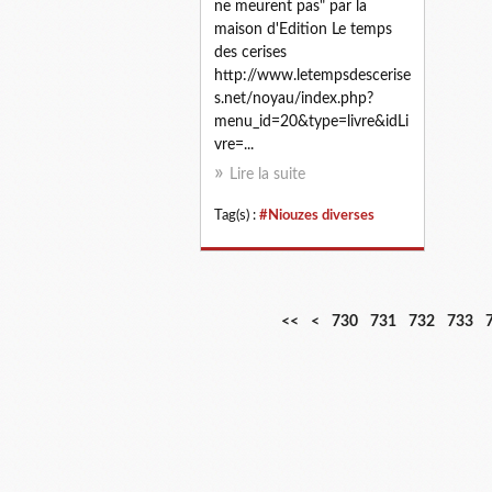
ne meurent pas" par la
maison d'Edition Le temps
des cerises
http://www.letempsdescerise
s.net/noyau/index.php?
menu_id=20&type=livre&idLi
vre=...
Lire la suite
Tag(s) :
#Niouzes diverses
7
7
7
<<
<
730
731
732
733
0
1
2
0
0
0