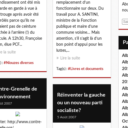
ndissement ont été mis
remplacement d’un
Abo
arde en garde à vue à
fonctionnaire sur deux. Du
nou
rouge aprés avoir été
travail pour A. SANTINI,
rôlés parce qu'ils ne
ministre de la Fonction
E
aient pas de ceinture
publique et maire d’une
m
hée à l'arrière (!) du
commune voisine… Mais
a
cule. A 12h30, Françoise
attention, s’il s’agit là d’un
i
n, élue PCF...
bon point d’appui pour les
l
luttes,...
re la suite
Al
Lire la suite
Al
) :
#Niouzes diverses
20
Tag(s) :
#Livres et documents
Al
20
Al
ntre-Grenelle de
Réinventer la gauche
Al
environnement
Al
ou un nouveau parti
ût 2007
Al
socialiste?
Al
5 Août 2007
Oc
ter: http://www.contre-
Al
elle.org/