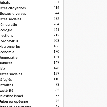
557
Débats
416
uttes citoyennes
344
iouzes diverses
292
uttes sociales
264
émocratie
261
cologie
212
lections
203
oronavirus
186
acronneries
170
Economie
151
Démocratie
149
Données
148
aix
129
uttes sociales
110
éfugiés
93
etraites
85
ustérité
77
alestine Israel
75
nion européenne
67