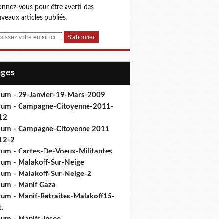
nnez-vous pour être averti des
veaux articles publiés.
Pages
bum - 29-Janvier-19-Mars-2009
bum - Campagne-Citoyenne-2011-
12
bum - Campagne-Citoyenne 2011
12-2
bum - Cartes-De-Voeux-Militantes
bum - Malakoff-Sur-Neige
bum - Malakoff-Sur-Neige-2
bum - Manif Gaza
bum - Manif-Retraites-Malakoff15-
t.
bum - Manifs-Insee