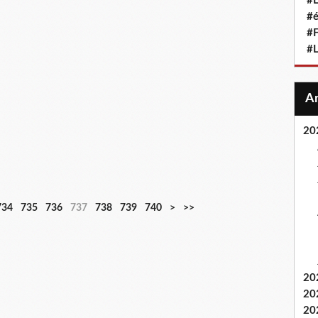
#L
#
#F
#
20
734
735
736
737
738
739
740
>
>>
20
20
20