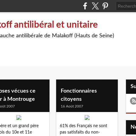
off antilibéral et unitaire
auche antilibérale de Malakoff (Hauts de Seine)
S
oses vécues ce
Fonctionnaires
ur à Montrouge
citoyens
oût 2007
16 Août 2007
ère et un grand père
61% des Français ne sont
ois du 10e et 11e
pas satisfaits du non-