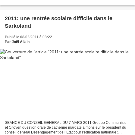
Ben Ali par on ne sait trop quelle...
2011: une rentrée scolaire difficile dans le
Sarkoland
Publié le 08/03/2011 à 08:22
Par
Joël Allain
SEANCE DU CONSEIL GENERAL DU 7 MARS 2011 Groupe Communiste
et Citoyen question orale de catherine margate a monsieur le president du
conseil general Désengagement de l’Etat pour l’éducation nationale :