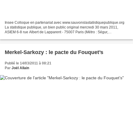
Insee Colloque en partenariat avec www.sauvonslastatistiquepublique.org
La statistique publique, un bien public original mercredi 30 mars 2011,
ASIEM 6-8 rue Albert de Lapparent - 75007 Paris (Métro : Ségur,
Cambronne, Duroc ou Sèvres-Lecourbe) « Le fait...
Merkel-Sarkozy : le pacte du Fouquet’s
Publié le 14/03/2011 à 08:21
Par
Joël Allain