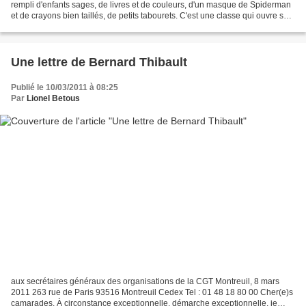
rempli d'enfants sages, de livres et de couleurs, d'un masque de Spiderman
et de crayons bien taillés, de petits tabourets. C'est une classe qui ouvre ses
portes partout où le...
Une lettre de Bernard Thibault
Publié le 10/03/2011 à 08:25
Par
Lionel Betous
aux secrétaires généraux des organisations de la CGT Montreuil, 8 mars
2011 263 rue de Paris 93516 Montreuil Cedex Tel : 01 48 18 80 00 Cher(e)s
camarades, À circonstance exceptionnelle, démarche exceptionnelle, je