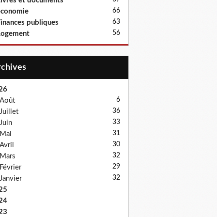
ivres et documents
66
économie
63
inances publiques
56
Logement
Archives
26
6
Août
36
Juillet
33
Juin
31
Mai
30
Avril
32
Mars
29
Février
32
Janvier
25
24
23