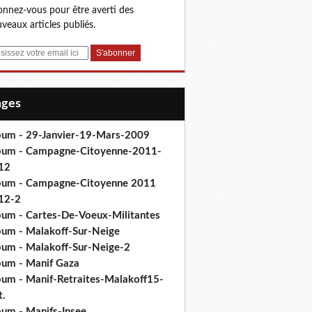
nnez-vous pour être averti des
veaux articles publiés.
Pages
bum - 29-Janvier-19-Mars-2009
bum - Campagne-Citoyenne-2011-
12
bum - Campagne-Citoyenne 2011
12-2
bum - Cartes-De-Voeux-Militantes
bum - Malakoff-Sur-Neige
bum - Malakoff-Sur-Neige-2
bum - Manif Gaza
bum - Manif-Retraites-Malakoff15-
t.
bum - Manifs-Insee