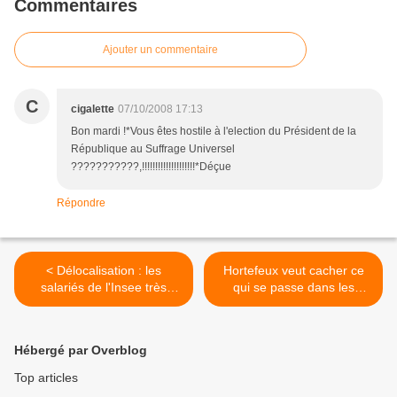
Commentaires
Ajouter un commentaire
C
cigalette
07/10/2008 17:13
Bon mardi !*Vous êtes hostile à l'election du Président de la
République au Suffrage Universel
???????????,!!!!!!!!!!!!!!!!!!!!*Déçue
Répondre
< Délocalisation : les
Hortefeux veut cacher ce
salariés de l'Insee très
qui se passe dans les
mobilisés!
centres de rétention >
Hébergé par Overblog
Top articles