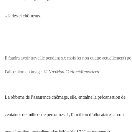
salariés et chômeurs.
Il faudra avoir travaillé pendant six mois (et non quatre actuellement) po
l’allocation chômage.
© NnoMan Cadoret/Reporterre
La réforme de l’assurance chômage, elle, entraîne la précarisation de
centaines de milliers de personnes. 1,15 million d’allocataires auront
une allocation journalière plus faible (de 17
% en moyenne)