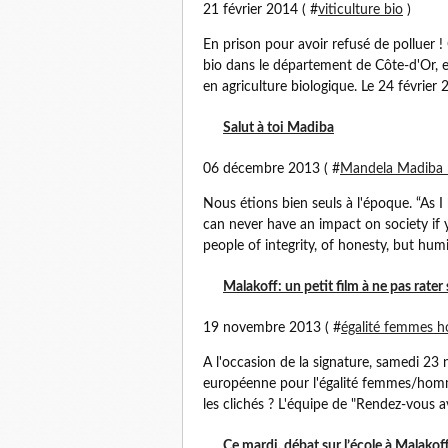
21 février 2014 ( #
viticulture bio
)
En prison pour avoir refusé de polluer !
bio dans le département de Côte-d'Or, et
en agriculture biologique. Le 24 février 20
Salut à toi Madiba
06 décembre 2013 ( #
Mandela Madiba r
Nous étions bien seuls à l'époque. “As I 
can never have an impact on society if
people of integrity, of honesty, but humil
Malakoff: un petit film à ne pas rater su
19 novembre 2013 ( #
égalité femmes 
A l'occasion de la signature, samedi 23 
européenne pour l'égalité femmes/homme
les clichés ? L'équipe de "Rendez-vous av
Ce mardi, débat sur l’école à Malakof