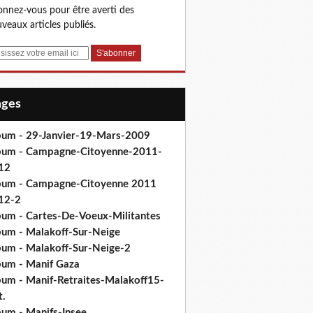
nnez-vous pour être averti des
veaux articles publiés.
Pages
bum - 29-Janvier-19-Mars-2009
bum - Campagne-Citoyenne-2011-
12
bum - Campagne-Citoyenne 2011
12-2
bum - Cartes-De-Voeux-Militantes
bum - Malakoff-Sur-Neige
bum - Malakoff-Sur-Neige-2
bum - Manif Gaza
bum - Manif-Retraites-Malakoff15-
t.
bum - Manifs-Insee