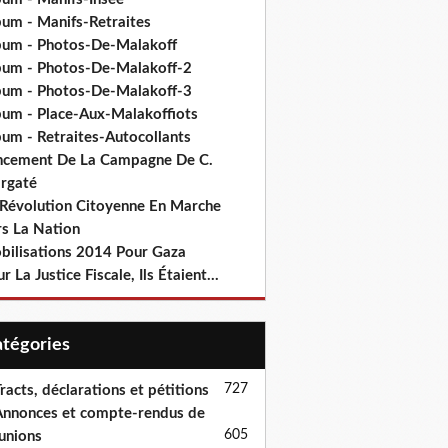
bum - Manifs-Retraites
bum - Photos-De-Malakoff
bum - Photos-De-Malakoff-2
bum - Photos-De-Malakoff-3
bum - Place-Aux-Malakoffiots
bum - Retraites-Autocollants
ncement De La Campagne De C.
rgaté
 Révolution Citoyenne En Marche
rs La Nation
bilisations 2014 Pour Gaza
r La Justice Fiscale, Ils Étaient...
Catégories
727
racts, déclarations et pétitions
nnonces et compte-rendus de
605
unions