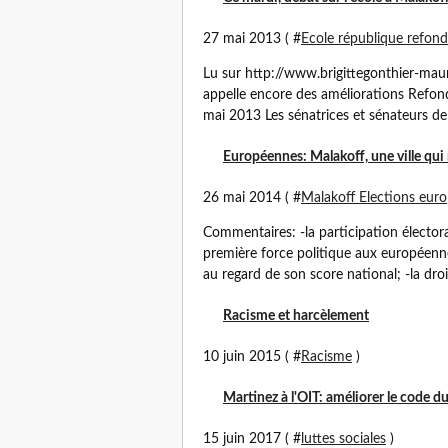
27 mai 2013 ( #
Ecole république refon
Lu sur http://www.brigittegonthier-mau
appelle encore des améliorations Refond
mai 2013 Les sénatrices et sénateurs de 
Européennes: Malakoff, une ville qui
26 mai 2014 ( #
Malakoff Elections eur
Commentaires: -la participation électora
première force politique aux européenne
au regard de son score national; -la droit
Racisme et harcèlement
10 juin 2015 ( #
Racisme
)
Martinez à l'OIT: améliorer le code d
15 juin 2017 ( #
luttes sociales
)