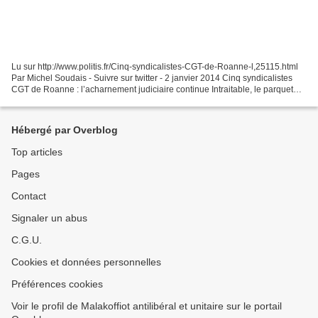
Lu sur http://www.politis.fr/Cinq-syndicalistes-CGT-de-Roanne-l,25115.html
Par Michel Soudais - Suivre sur twitter - 2 janvier 2014 Cinq syndicalistes
CGT de Roanne : l’acharnement judiciaire continue Intraitable, le parquet
général de Lyon a finalement...
Hébergé par Overblog
Top articles
Pages
Contact
Signaler un abus
C.G.U.
Cookies et données personnelles
Préférences cookies
Voir le profil de Malakoffiot antilibéral et unitaire sur le portail